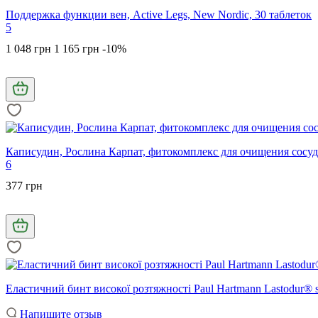
Поддержка функции вен, Active Legs, New Nordic, 30 таблеток
5
1 048 грн
1 165 грн
-10%
Каписудин, Рослина Карпат, фитокомплекс для очищения сосуд
6
377 грн
Еластичний бинт високої розтяжності Paul Hartmann Lastodur® str
Напишите отзыв