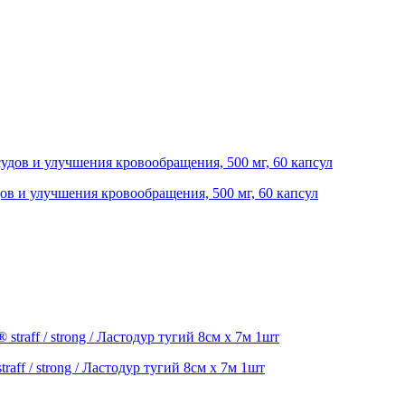
ов и улучшения кровообращения, 500 мг, 60 капсул
aff / strong / Ластодур тугий 8см х 7м 1шт