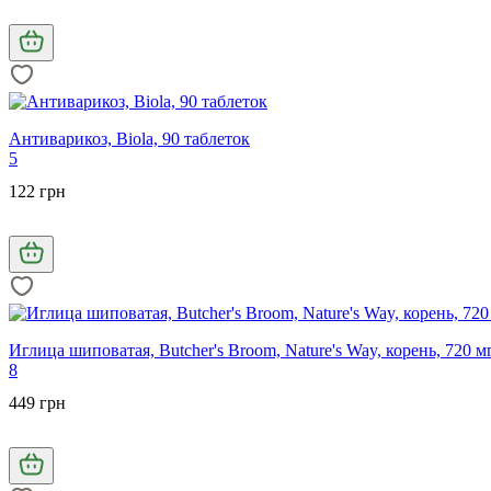
Антиварикоз, Biola, 90 таблеток
5
122 грн
Иглица шиповатая, Butcher's Broom, Nature's Way, корень, 720 м
8
449 грн