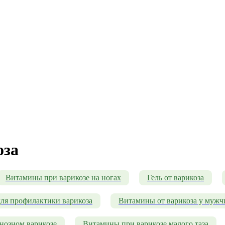
оза
Витамины при варикозе на ногах
Гель от варикоза
ля профилактики варикоза
Витамины от варикоза у мужч
нозном варикозе
Витамины при варикозе малого таза