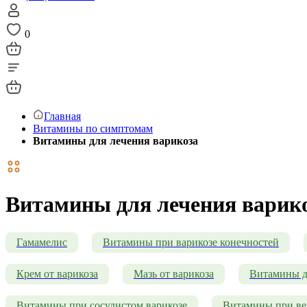
0
Главная
Витамины по симптомам
Витамины для лечения варикоза
Витамины для лечения варик
Гамамелис
Витамины при варикозе конечностей
Крем от варикоза
Мазь от варикоза
Витамины д
Витамины при сосудистом варикозе
Витамины при ве