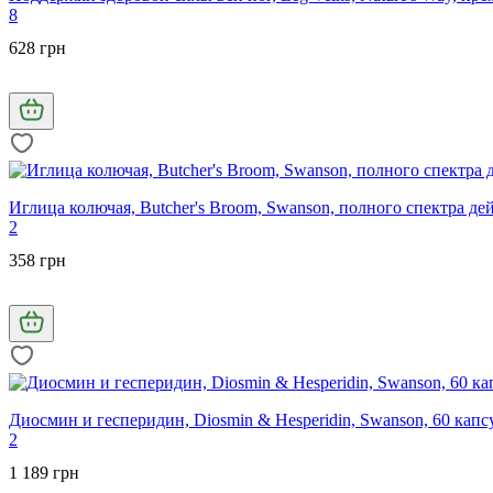
8
628 грн
Иглица колючая, Butcher's Broom, Swanson, полного спектра дей
2
358 грн
Диосмин и гесперидин, Diosmin & Hesperidin, Swanson, 60 капс
2
1 189 грн