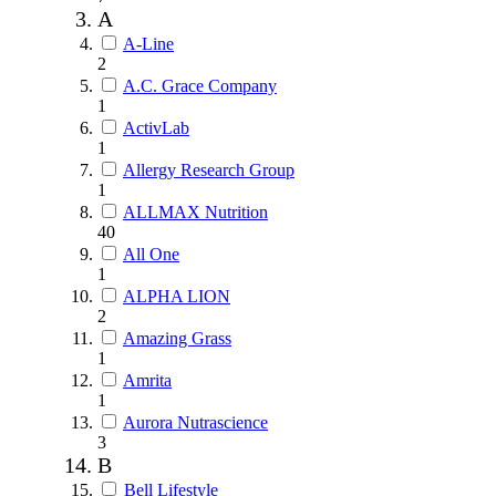
A
A-Line
2
A.C. Grace Company
1
ActivLab
1
Allergy Research Group
1
ALLMAX Nutrition
40
All One
1
ALPHA LION
2
Amazing Grass
1
Amrita
1
Aurora Nutrascience
3
B
Bell Lifestyle