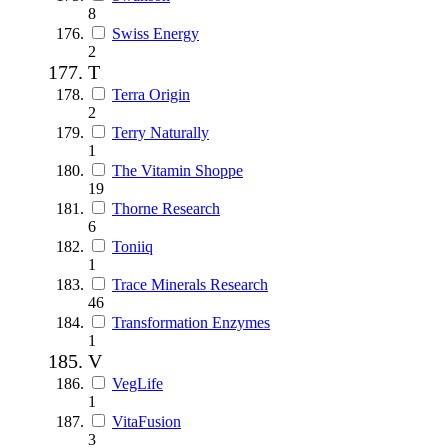
8
Swiss Energy
2
T
Terra Origin
2
Terry Naturally
1
The Vitamin Shoppe
19
Thorne Research
6
Toniiq
1
Trace Minerals Research
46
Transformation Enzymes
1
V
VegLife
1
VitaFusion
3