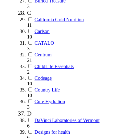
Buried Treasure
3
C
California Gold Nutrition
11
Carlson
10
CATALO
3
Centrum
21
ChildLife Essentials
2
Codeage
10
Country Life
10
Cure Hydration
3
D
DaVinci Laboratories of Vermont
6
Designs for health
6