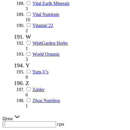
Vital Earth Minerals
3
Vital Nutrients
10
Vitamin’22
2
W
WishGarden Herbs
1
World Organic
3
Y
Yum-V's
8
Z
Zahler
6
Zhou Nutrition
1
Цена
грн
-