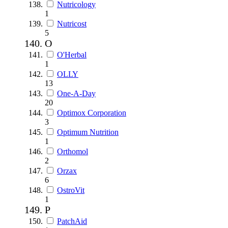
Nutricology
1
Nutricost
5
O
O'Herbal
1
OLLY
13
One-A-Day
20
Optimox Corporation
3
Optimum Nutrition
1
Orthomol
2
Orzax
6
OstroVit
1
P
PatchAid