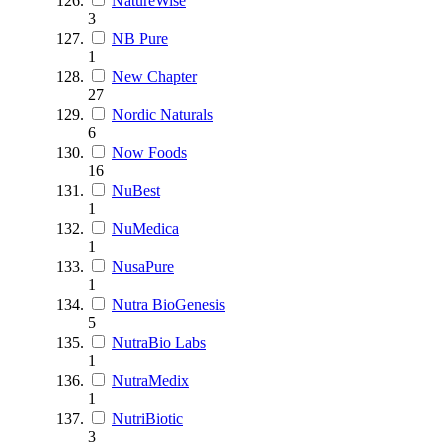
NatureWise
3
NB Pure
1
New Chapter
27
Nordic Naturals
6
Now Foods
16
NuBest
1
NuMedica
1
NusaPure
1
Nutra BioGenesis
5
NutraBio Labs
1
NutraMedix
1
NutriBiotic
3