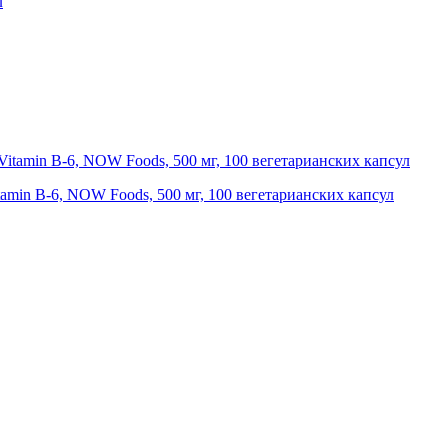
л
min B-6, NOW Foods, 500 мг, 100 вегетарианских капсул