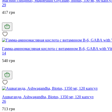
Магний глицинат, Magnesium Glycinate, Biotus, 350 мг, 60 капсу
29
417 грн
Гамма-аминомасляная кислота с витамином В-6, GABA with Vita
14
540 грн
Ашваганда, Ashwagandha, Biotus, 1350 мг, 120 капсул
26
713 грн