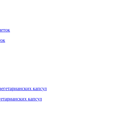
ток
гетарианских капсул