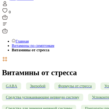
0
Главная
Витамины по симптомам
Витамины от стресса
Витамины от стресса
GABA
Зверобой
Формулы от стресса
Ус
Средства успокаивающие нервную систему
Успокоите
Средства для лечения нервной системы
Препараты пр