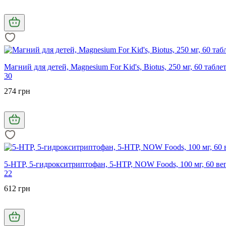
Магний для детей, Magnesium For Kid's, Biotus, 250 мг, 60 табле
30
274 грн
5-HTP, 5-гидрокситриптофан, 5-HTP, NOW Foods, 100 мг, 60 ве
22
612 грн