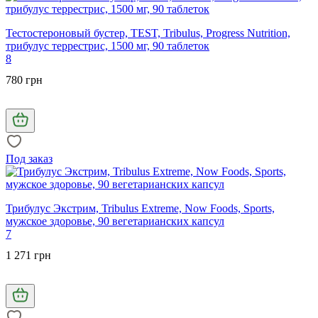
Тестостероновый бустер, TEST, Tribulus, Progress Nutrition,
трибулус террестрис, 1500 мг, 90 таблеток
8
780 грн
Под заказ
Трибулус Экстрим, Tribulus Extreme, Now Foods, Sports,
мужское здоровье, 90 вегетарианских капсул
7
1 271 грн