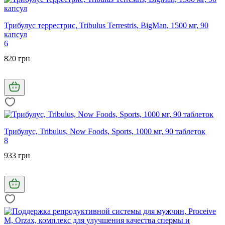
Трибулус террестрис, Tribulus Terrestris, BigMan, 1500 мг, 90
капсул
6
820 грн
Трибулус, Tribulus, Now Foods, Sports, 1000 мг, 90 таблеток
8
933 грн