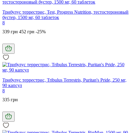
Трибулус террестрис, Test, Progress Nutrition, тестостероновый
бустер, 1500 мг, 60 таблеток
8
339 грн
452 грн
-25%
Трибулус террестрис, Tribulus Terrestris, Puritan's Pride, 250 мг,
90 капсул
8
335 грн