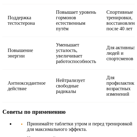
Повышает уровень
Спортивные
Поддержка
гормонов
тренировки,
тестостерона
естественным
восстановлен
путём
после 40 лет
Уменьшает
Для активных
Повышение
усталость,
людей и
энергии
увеличивает
спортсменов
работоспособность
Для
Нейтрализует
Антиоксидантное
профилактики
свободные
действие
возрастных
радикалы
изменений
Советы по применению
Принимайте таблетки утром и перед тренировкой
для максимального эффекта.