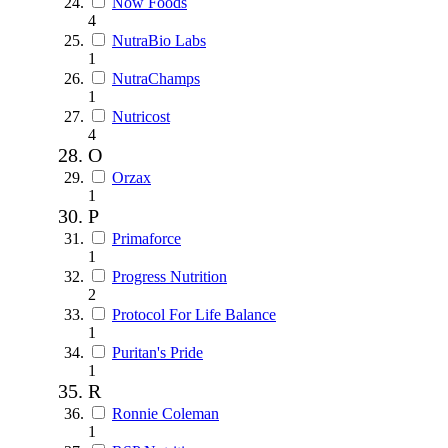
Now Foods
4
NutraBio Labs
1
NutraChamps
1
Nutricost
4
O
Orzax
1
P
Primaforce
1
Progress Nutrition
2
Protocol For Life Balance
1
Puritan's Pride
1
R
Ronnie Coleman
1