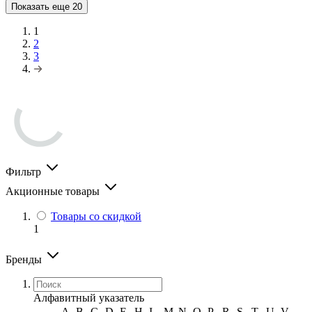
Показать еще
20
1
2
3
Фильтр
Акционные товары
Товары со скидкой
1
Бренды
Алфавитный указатель
A
B
C
D
F
H
I
M
N
O
P
R
S
T
U
V