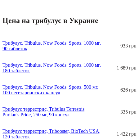
Цена на трибулус в Украине
Трибулус, Tribulus, Now Foods, Sports, 1000 мг,
933 грн
90 таблеток
Трибулус, Tribulus, Now Foods, Sports, 1000 мг,
1 689 грн
180 таблеток
Трибулус, Tribulus, Now Foods, Sports, 500 мг,
626 грн
100 вегетарианских капсул
Трибулус террестрис, Tribulus Terrestris,
335 грн
Puritan's Pride, 250 мг, 90 капсул
Трибулус террестрис, Tribooster, BioTech USA,
1 422 грн
120 таблеток