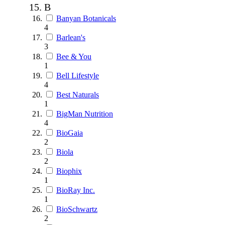
B
Banyan Botanicals
4
Barlean's
3
Bee & You
1
Bell Lifestyle
4
Best Naturals
1
BigMan Nutrition
4
BioGaia
2
Biola
2
Biophix
1
BioRay Inc.
1
BioSchwartz
2