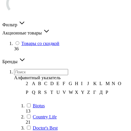
Фильтр
Акционные товары
Товары со скидкой
36
Бренды
Алфавитный указатель
2
A
B
C
D
E
F
G
H
I
J
K
L
M
N
O
P
Q
R
S
T
U
V
W
X
Y
Z
Г
Д
Р
Biotus
13
Country Life
21
Doctor's Best