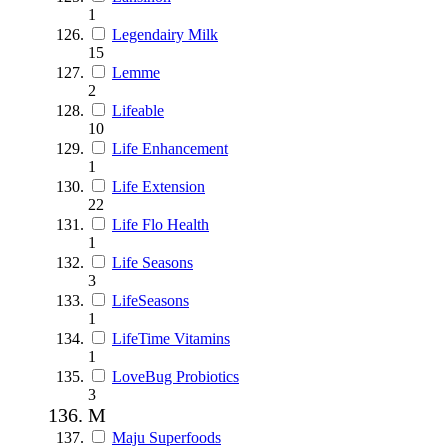
1
Legendairy Milk
15
Lemme
2
Lifeable
10
Life Enhancement
1
Life Extension
22
Life Flo Health
1
Life Seasons
3
LifeSeasons
1
LifeTime Vitamins
1
LoveBug Probiotics
3
M
Maju Superfoods