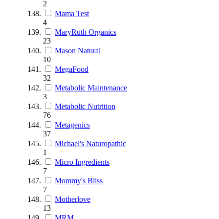
2
Mama Test
4
MaryRuth Organics
23
Mason Natural
10
MegaFood
32
Metabolic Maintenance
3
Metabolic Nutrition
76
Metagenics
37
Michael's Naturopathic
1
Micro Ingredients
7
Mommy's Bliss
7
Motherlove
13
MRM