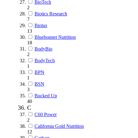
BioTech
2
Biotics Research
7
Biotus
13
Bluebonnet Nutrition
18
BodyBio
2
BodyTech
1
BPN
1
BSN
3
Bucked Up
40
C
C60 Power
2
California Gold Nutrition
12
Carlson