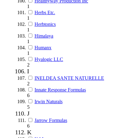
Healthyway Production Inc
1
Herbs Etc.
1
Herbtonics
1
Himalaya
1
Humanx
1
Hyalogic LLC
2
I
INELDEA SANTE NATURELLE
2
Innate Response Formulas
6
Irwin Naturals
5
J
Jarrow Formulas
6
K