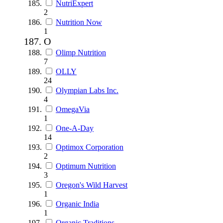
NutriExpert
2
Nutrition Now
1
O
Olimp Nutrition
7
OLLY
24
Olympian Labs Inc.
4
OmegaVia
1
One-A-Day
14
Optimox Corporation
2
Optimum Nutrition
3
Oregon's Wild Harvest
1
Organic India
1
Organic Traditions