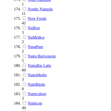
1
Nordic Naturals
11
Now Foods
42
NuBest
3
NuMedica
2
NusaPure
2
Nutra BioGenesis
5
NutraBio Labs
60
NutraMedix
3
NutriBiotic
8
Nutricology
3
Nutricost
44