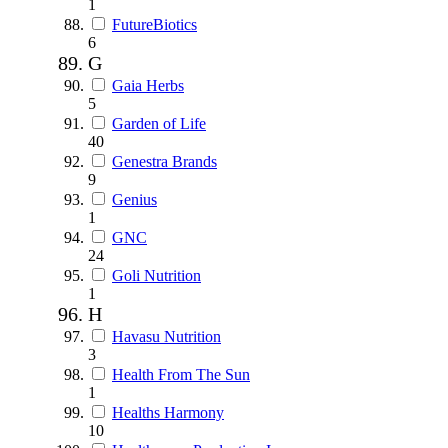
1
FutureBiotics
6
G
Gaia Herbs
5
Garden of Life
40
Genestra Brands
9
Genius
1
GNC
24
Goli Nutrition
1
H
Havasu Nutrition
3
Health From The Sun
1
Healths Harmony
10