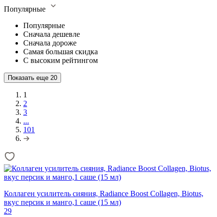
Популярные
Популярные
Сначала дешевле
Сначала дороже
Самая большая скидка
С высоким рейтингом
Показать еще
20
1
2
3
...
101
Коллаген усилитель сияния, Radiance Boost Collagen, Biotus,
вкус персик и манго,1 саше (15 мл)
29