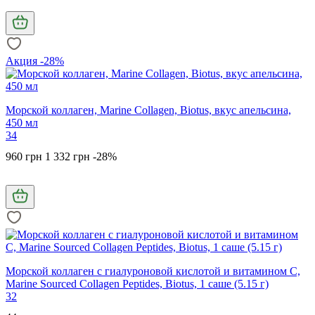
Акция -28%
Морской коллаген, Marine Collagen, Biotus, вкус апельсина,
450 мл
34
960 грн
1 332 грн
-28%
Морской коллаген с гиалуроновой кислотой и витамином С,
Marine Sourced Collagen Peptidеs, Biotus, 1 саше (5.15 г)
32