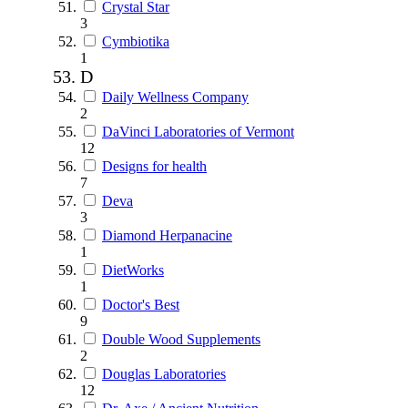
Crystal Star
3
Cymbiotika
1
D
Daily Wellness Company
2
DaVinci Laboratories of Vermont
12
Designs for health
7
Deva
3
Diamond Herpanacine
1
DietWorks
1
Doctor's Best
9
Double Wood Supplements
2
Douglas Laboratories
12