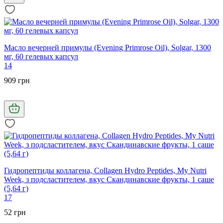
Масло вечерней примулы (Evening Primrose Oil), Solgar, 1300
мг, 60 гелевых капсул
14
909 грн
Гидропептиды коллагена, Collagen Hydro Peptides, My Nutri
Week, з подсластителем, вкус Скандинавские фрукты, 1 саше
(5,64 г)
17
52 грн