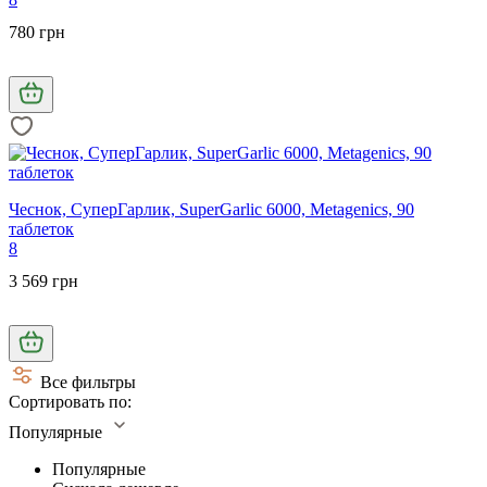
780 грн
Чеснок, СуперГарлик, SuperGarlic 6000, Metagenics, 90
таблеток
8
3 569 грн
Все фильтры
Сортировать по:
Популярные
Популярные