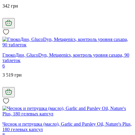
342 грн
ГлюкоДин, GlucoDyn, Metagenics, контроль уровня сахара, 90
таблеток
6
3 519 грн
Чеснок и петрушка (масло), Garlic and Parsley Oil, Nature's Plus,
180 гелевых капсул
8