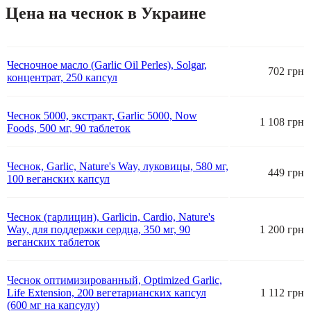
Цена на чеснок в Украине
Чесночное масло (Garlic Oil Perles), Solgar,
702 грн
концентрат, 250 капсул
Чеснок 5000, экстракт, Garlic 5000, Now
1 108 грн
Foods, 500 мг, 90 таблеток
Чеснок, Garlic, Nature's Way, луковицы, 580 мг,
449 грн
100 веганских капсул
Чеснок (гарлицин), Garlicin, Cardio, Nature's
Way, для поддержки сердца, 350 мг, 90
1 200 грн
веганских таблеток
Чеснок оптимизированный, Optimized Garlic,
Life Extension, 200 вегетарианских капсул
1 112 грн
(600 мг на капсулу)