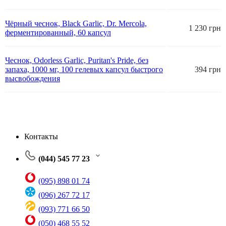
Чёрный чеснок, Black Garlic, Dr. Mercola,
1 230 грн
ферментированный, 60 капсул
Чеснок, Odorless Garlic, Puritan's Pride, без
запаха, 1000 мг, 100 гелевых капсул быстрого
394 грн
высвобождения
Контакты
(044) 545 77 23
(095) 898 01 74
(096) 267 72 17
(093) 771 66 50
(050) 468 55 52