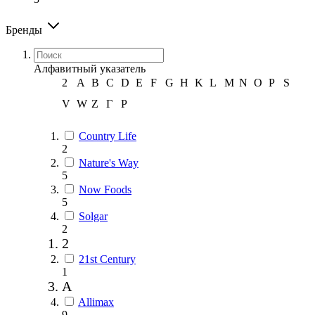
Бренды
Алфавитный указатель
2
A
B
C
D
E
F
G
H
K
L
M
N
O
P
S
V
W
Z
Г
Р
Country Life
2
Nature's Way
5
Now Foods
5
Solgar
2
2
21st Century
1
A
Allimax
9