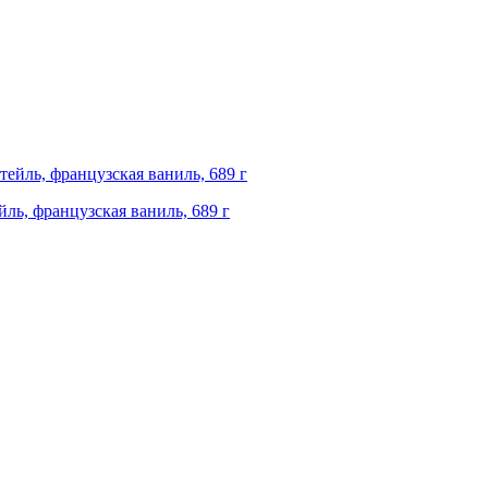
йль, французская ваниль, 689 г