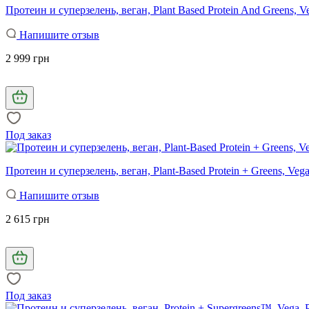
Протеин и суперзелень, веган, Plant Based Protein And Greens, V
Напишите отзыв
2 999 грн
Под заказ
Протеин и суперзелень, веган, Plant-Based Protein + Greens, Veg
Напишите отзыв
2 615 грн
Под заказ