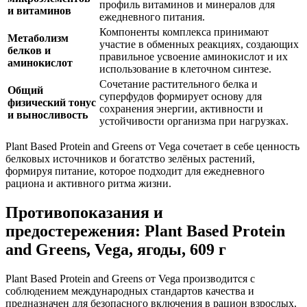
профиль витаминов и минералов для
и витаминов
ежедневного питания.
Компоненты комплекса принимают
Метаболизм
участие в обменных реакциях,
созда
ющих
белков и
правильное усвоение аминокислот и их
аминокислот
использование в клеточном синтезе.
Сочетание растительного белка и
Общий
суперфудов формирует основу для
физический тонус
сохранения энергии, активности и
и выносливость
устойчивости организма при нагрузках.
Plant Based Protein and Greens от Vega сочетает в себе ценность
белковых источников и богатство зелёных растений,
формируя питание, которое подходит для ежедневного
рациона и активного ритма жизни.
Противопоказания и
предостережения: Plant Based Protein
and Greens, Vega, ягоды, 609 г
Plant Based Protein and Greens от Vega производится с
соблюдением международных стандартов качества и
предназначен для безопасного включения в рацион взрослых.