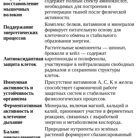
содержит полный спектр аминокислот,
восстановление
необходимых для построения и
мышечных
регенерации тканей после физической
волокон
активности.
Комплекс белков, витаминов и минералов
Поддержание
формирует питательную основу для
энергетических
клеточного обмена и стабильного
процессов
образования энергии.
Растительные компоненты — шпинат,
брокколи и кейл — содержат
Антиоксидантная
каротиноиды и полифенолы,
защита клеток
участвующие в нейтрализации свободных
радикалов и сохранении структуры
клеток.
Иммунная
Присутствие витаминов A, C, K и железа
активность и
способствует гармоничной работе
устойчивость
защитных систем и стабильности
организма
физиологических процессов.
Ферментативная
Минералы, включая магний, кальций и
активность и
калий, принимают участие в ферментных
клеточное
реакциях, связанных с выработкой
дыхание
энергии и метаболизмом кислорода.
Природные нутриенты из зелёных
Баланс
растений формируют сбалансированный
микроэлементов