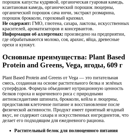
порошок капусты кудрявой, органическая гуаровая камедь,
ксантановая камедь, органический порошок люцерны,
органический порошок сача инчи, экстракт розмарина,
порошок брокколи, гороховый крахмал.
Не содержит:
ГМО, глютена, сахара, лактозы, искусственных
красителей, ароматизаторов и консервантов.
Информация об аллергенах:
произведено на предприятии,
где обрабатываются
молоко, соя, арахис, яйца, древесные
орехи и кунжут.
Основные преимущества: Plant Based
Protein and Greens, Vega, ягоды, 609 г
Plant Based Protein and Greens от Vega — это питательная
смесь, созданная на основе растительного белка и зелёных
суперфудов. Формула объединяет нутриционную ценность
белков гороха и коричневого риса с природными
антиоксидантами шпината, брокколи, кейла и люцерны,
предоставля
я клеточное питание и восстановление после
физической активности. Продукт имеет приятный ягодный
вкус, не содержит сахара и искусственных ингредиентов, что
делает его подходящим для ежедневного рациона.
Растительный белок для полноценного питания