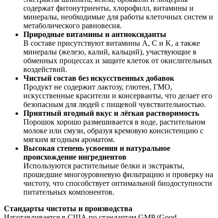
содержат фитонутриенты, хлорофилл, витамины и
минералы, необходимые для работы клеточных систем и
метаболического равновесия.
Природные витамины и антиоксиданты
В составе присутствуют витамины A, C и K, а также
минералы (железо, калий, кальций), участвующие в
обменных процессах и защите клеток от окислительных
воздействий.
Чистый состав без искусственных добавок
Продукт не содержит лактозу, глютен, ГМО,
искусственные красители и консерванты, что делает его
безопасным для людей с пищевой чувствительностью.
Приятный ягодный вкус и лёгкая растворимость
Порошок хорошо размешивается в воде, растительном
молоке или смузи, образуя кремовую консистенцию с
мягким ягодным ароматом.
Высокая степень усвоения и натуральное
происхождение ингредиентов
Используются растительные белки и экстракты,
прошедшие многоуровневую фильтрацию и проверку на
чистоту, что способствует оптимальной биодоступности
питательных компонентов.
Стандарты чистоты и производства
Изготавливается в США по стандартам GMP (Good