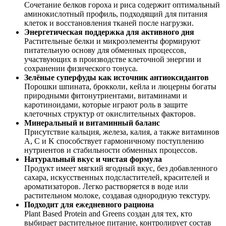
Сочетание белков гороха и риса содержит оптимальный
аминокислотный профиль, подходящий для питания
клеток и восстановления тканей после нагрузки.
Энергетическая поддержка для активного дня
Растительные белки и микроэлементы формируют
питательную основу для обменных процессов,
участвующих в производстве клеточной энергии и
сохранении физического тонуса.
Зелёные суперфуды как источник антиоксидантов
Порошки шпината, брокколи, кейла и люцерны богаты
природными фитонутриентами, витаминами и
каротиноидами, которые играют роль в защите
клеточных структур от окислительных факторов.
Минеральный и витаминный баланс
Присутствие кальция, железа, калия, а также витаминов
A, C и K способствует гармоничному поступлению
нутриентов и стабильности обменных процессов.
Натуральный вкус и чистая формула
Продукт имеет мягкий ягодный вкус, без добавленного
сахара, искусственных подсластителей, красителей и
ароматизаторов. Легко растворяется в воде или
растительном молоке, создавая однородную текстуру.
Подходит для ежедневного рациона
Plant Based Protein and Greens создан для тех, кто
выбирает растительное питание, контролирует состав