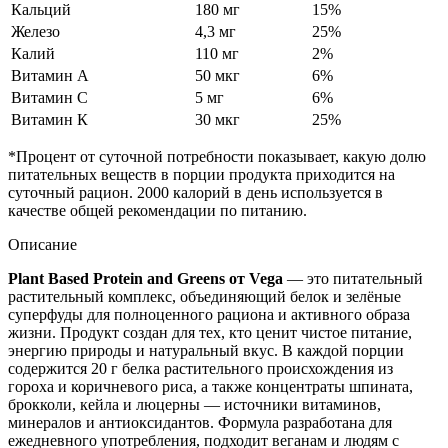
Кальций
180 мг
15%
Железо
4,3 мг
25%
Калий
110 мг
2%
Витамин А
50 мкг
6%
Витамин С
5 мг
6%
Витамин К
30 мкг
25%
*Процент от суточной потребности показывает, какую долю
питательных веществ в порции продукта приходится на
суточный рацион. 2000 калорий в день используется в
качестве общей рекомендации по питанию.
Описание
Plant Based Protein and Greens от Vega
— это питательный
растительный комплекс, объединяющий белок и зелёные
суперфуды для полноценного рациона и активного образа
жизни. Продукт создан для тех, кто ценит чистое питание,
энергию природы и натуральный вкус. В каждой порции
содержится 20 г белка растительного происхождения из
гороха и коричневого риса, а также концентраты шпината,
брокколи, кейла и люцерны — источники витаминов,
минералов и антиоксидантов. Формула разработана для
ежедневного употребления, подходит веганам и людям с