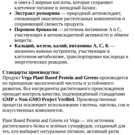
и омега-3 жирные кислоты, которые
сохраня
ют
клеточное питание и липидный баланс.
Экстракт розмарина
— природный антиоксидант,
снижа
ющий окисление растительных компонентов и
сохраняющий свежесть продукта.
Порошок брокколи
— источник витаминов A и C,
участвующих в антиоксидантной активности и обмене
веществ.
Кальций, железо, калий, витамины A, C, K
—
жизненно важные нутриенты, участвующие в
клеточном метаболизме, транспортировке кислорода и
энергетических реакциях.
Стандарты производства:
Продукт
Vega Plant Based Protein and Greens
производится
по принципам экологической чистоты и устойчивого
развития. Все ингредиенты растительного происхождения
проходят контроль качества, подтверждённый стандартами
GMP
и
Non-GMO Project Verified
. Производственные
процессы исключают использование глютена, лактозы, сои и
искусственных компонентов.
Plant Based Protein and Greens от Vega — это источник
растительного белка и зелёных суперфудов, созданный для
тех, кто выбирает натуральное питание, активный ритм