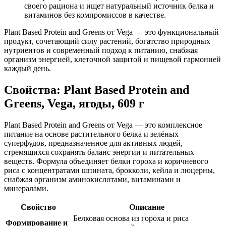
своего рациона и ищет натуральный источник белка и
витаминов без компромиссов в качестве.
Plant Based Protein and Greens от Vega — это функциональный
продукт, сочетающий силу растений, богатство природных
нутриентов и современный подход к питанию,
снабжа
я
организм энергией, клеточной защитой и пищевой гармонией
каждый день.
Свойства: Plant Based Protein and
Greens, Vega, ягоды, 609 г
Plant Based Protein and Greens от Vega — это комплексное
питание на основе растительного белка и зелёных
суперфудов, предназначенное для активных людей,
стремящихся
сохраня
ть баланс энергии и питательных
веществ. Формула объединяет белки гороха и коричневого
риса с концентратами шпината, брокколи, кейла и люцерны,
снабжа
я организм аминокислотами, витаминами и
минералами.
Свойство
Описание
Белковая основа из гороха и риса
Формирование и