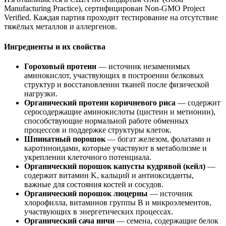
Manufacturing Practice), сертифицирован Non-GMO Project
Verified. Каждая партия проходит тестирование на отсутствие
тяжёлых металлов и аллергенов.
Ингредиенты и их свойства
Гороховый протеин
— источник незаменимых
аминокислот, участвующих в построении белковых
структур и восстановлении тканей после физической
нагрузки.
Органический протеин коричневого риса
— содержит
серосодержащие аминокислоты (цистеин и метионин),
способствующие нормальной работе обменных
процессов и
поддержке
структуры клеток.
Шпинатный порошок
— богат железом, фолатами и
каротиноидами, которые участвуют в метаболизме и
укреплении клеточного потенциала.
Органический порошок капусты кудрявой (кейл)
—
содержит витамин K, кальций и антиоксиданты,
важные для состояния костей и сосудов.
Органический порошок люцерны
— источник
хлорофилла, витаминов группы B и микроэлементов,
участвующих в энергетических процессах.
Органический сача инчи
— семена, содержащие белок