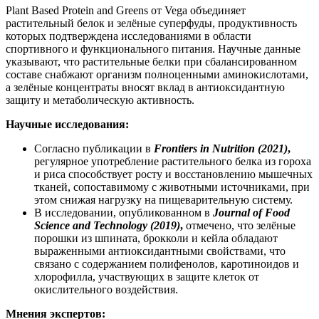
Plant Based Protein and Greens от Vega объединяет
растительный белок и зелёные суперфуды,
продукт
ивность
которых подтверждена исследованиями в области
спортивного и функционального питания. Научные данные
указывают, что растительные белки при сбалансированном
составе
снабжа
ют организм полноценными аминокислотами,
а зелёные концентраты вносят вклад в антиоксидантную
защиту и метаболическую активность.
Научные исследования:
Согласно публикации в
Frontiers in Nutrition (2021)
,
регулярное употребление растительного белка из гороха
и риса способствует росту и восстановлению мышечных
тканей, сопоставимому с животными источниками, при
этом снижая нагрузку на пищеварительную систему.
В исследовании, опубликованном в
Journal of Food
Science and Technology (2019)
,
отмечено, что зелёные
порошки из шпината, брокколи и кейла обладают
выраженными антиоксидантными свойствами, что
связано с содержанием полифенолов, каротиноидов и
хлорофилла, участвующих в защите клеток от
окислительного воздействия.
Мнения экспертов: