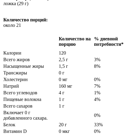
ложка (29 г)
Количество порций:
около 21
Количество на
% дневной
порцию
потребности*
Калории
120
Всего жиров
2,5 г
3%
Насыщенные жиры
1,5 г
8%
Трансжиры
0 г
Холестерин
0 мг
0%
Натрий
160 мг
7%
Всего углеводов
4 г
1%
Пищевые волокна
1 г
4%
Всего сахаров
1 г
Включает 0 г
0%
добавленного сахара.
Белок
20 г
33%
Витамин D
0 мкг
0%