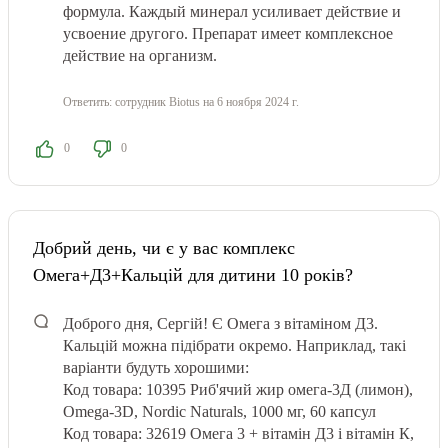
формула. Каждый минерал усиливает действие и
усвоение другого. Препарат имеет комплексное
действие на организм.
Ответить:
сотрудник Biotus
на 6 ноября 2024 г.
0
0
Добрий день, чи є у вас комплекс
Омега+Д3+Кальцій для дитини 10 років?
Доброго дня, Сергій! Є Омега з вітаміном Д3.
Кальцій можна підібрати окремо. Наприклад, такі
варіанти будуть хорошими:
Код товара: 10395 Риб'ячий жир омега-3Д (лимон),
Omega-3D, Nordic Naturals, 1000 мг, 60 капсул
Код товара: 32619 Омега 3 + вітамін Д3 і вітамін К,