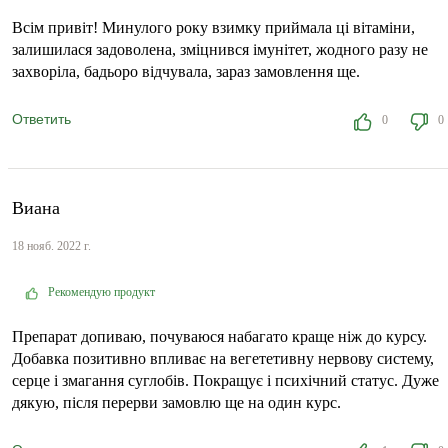
Всім привіт! Минулого року взимку приймала ці вітаміни,
залишилася задоволена, зміцнився імунітет, жодного разу не
захворіла, бадьоро відчувала, зараз замовлення ще.
Ответить
0
0
Виана
18 нояб. 2022 г.
Рекомендую продукт
Препарат допиваю, почуваюся набагато краще ніж до курсу.
Добавка позитивно впливає на вегететивну нервову систему,
серце і змагання суглобів. Покращує і психічний статус. Дуже
дякую, після перерви замовлю ще на один курс.