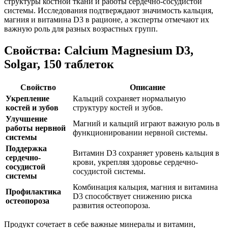
структуры костной ткани и работы сердечно-сосудистой
системы. Исследования подтверждают значимость кальция,
магния и витамина D3 в рационе, а эксперты отмечают их
важную роль для разных возрастных групп.
Свойства: Calcium Magnesium D3,
Solgar, 150 таблеток
Свойство
Описание
Укрепление
Кальций
сохраняет
нормальную
костей и зубов
структуру костей и зубов.
Улучшение
Магний и кальций играют важную роль в
работы нервной
функционировании нервной системы.
системы
Поддержка
Витамин D3
сохраняет
уровень кальция в
сердечно-
крови,
укрепля
я здоровье сердечно-
сосудистой
сосудистой системы.
системы
Комбинация кальция, магния и витамина
Профилактика
D3 способствует снижению риска
остеопороза
развития остеопороза.
Продукт сочетает в себе важные минералы и витамин,