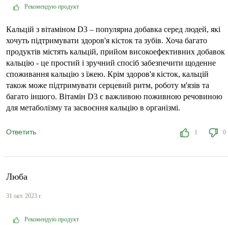
Рекомендую продукт
Кальцій з вітаміном D3 – популярна добавка серед людей, які
хочуть підтримувати здоров'я кісток та зубів. Хоча багато
продуктів містять кальцій, прийом високоефективних добавок
кальцію - це простий і зручний спосіб забезпечити щоденне
споживання кальцію з їжею. Крім здоров'я кісток, кальцій
також може підтримувати серцевий ритм, роботу м'язів та
багато іншого. Вітамін D3 є важливою поживною речовиною
для метаболізму та засвоєння кальцію в організмі.
Ответить
1
0
Люба
31 окт. 2023 г.
Рекомендую продукт