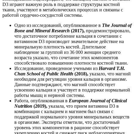
D3 играют важную роль в
поддержке
структуры костной
ткани, участвуют в метаболических процессах и связаны с
работой сердечно-сосудистой системы.
Одно из исследований, опубликованное в
The Journal of
Bone and Mineral Research
(2017),
продемонстрировало,
что достаточное потребление кальция в сочетании с
витамином D3
производи
т значительное
действ
ие на
минеральную плотность костей. Длительное
наблюдение за группой из 36 000 женщин среднего
возраста указало, что сочетание этих компонентов
способствовало повышению плотности костной ткани.
Исследование, проведенное учеными из
Harvard T.H.
Chan School of Public Health
(2018),
указало, что магний
необходим для регуляции уровня кальция в организме.
Данные подтверждают, что магний способствует
усвоению кальция и участвует в
поддержке
нормальной
работы мышц и нервной системы.
Работа, опубликованная в
European Journal of Clinical
Nutrition
(2019),
указала, что прием витамина D3 в
комбинации с кальцием и магнием был связан с
поддержкой
нормального уровня минеральных веществ
в организме. Эксперты отметили, что достаточный
уровень этих компонентов в рационе способствует
укреплению костей и снижает риск неблагоприятных