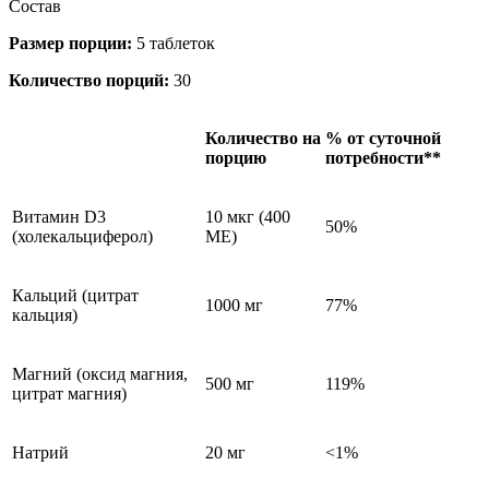
Состав
Размер порции:
5 таблеток
Количество порций:
30
Количество на
% от суточной
порцию
потребности**
Витамин D3
10 мкг (400
50%
(холекальциферол)
МЕ)
Кальций (цитрат
1000 мг
77%
кальция)
Магний (оксид магния,
500 мг
119%
цитрат магния)
Натрий
20 мг
<1%