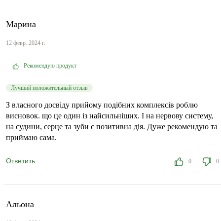
Марина
12 февр. 2024 г.
Рекомендую продукт
Лучший положительный отзыв
З власного досвіду прийому подібних комплексів роблю
висновок. що це один із найсильніших. І на нервову систему,
на судини, серце та зуби є позитивна дія. Дуже рекомендую та
приймаю сама.
Ответить
0
0
Альона