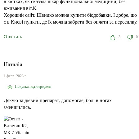
в кістках, як сказала лікар функціональної медицини, без
вживання віт.К.
Хороший сайт. Швидко можна купити біодобавки. І добре, що
є в Києві пункти, де їх можна забрати без оплати за пересилку.
Ответить
3
0
Наталія
1 февр. 2023 г.
Покупка подтверждена
Дякую за дієвий препарат, допомогає, болі в ногах
зменшились.