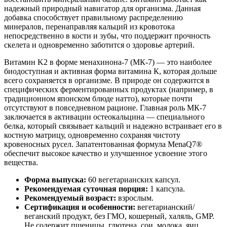
надежный природный навигатор для организма. Данная
добавка способствует правильному распределению
минералов, перенаправляя кальций из кровотока
непосредственно в кости и зубы, что поддержит прочность
скелета и одновременно заботится о здоровье артерий.
Витамин K2 в форме менахинона-7 (МК-7) — это наиболее
биодоступная и активная форма витамина К, которая дольше
всего сохраняется в организме. В природе он содержится в
специфических ферментированных продуктах (например, в
традиционном японском блюде натто), которые почти
отсутствуют в повседневном рационе. Главная роль МК-7
заключается в активации остеокальцина — специального
белка, который связывает кальций и надежно встраивает его в
костную матрицу, одновременно сохраняя чистоту
кровеносных русел. Запатентованная формула MenaQ7®
обеспечит высокое качество и улучшенное усвоение этого
вещества.
Форма выпуска:
60 вегетарианских капсул.
Рекомендуемая суточная порция:
1 капсула.
Рекомендуемый возраст:
взрослым.
Сертификация и особенности:
вегетарианский/
веганский продукт, без ГМО, кошерный, халяль, GMP.
Не содержит пшеницы, глютена, сои, молока, яиц,