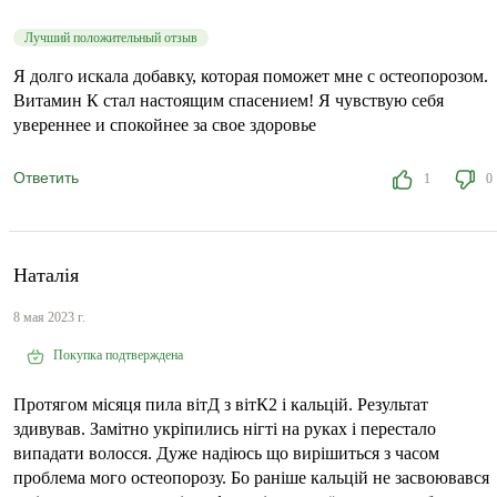
Лучший положительный отзыв
Я долго искала добавку, которая поможет мне с остеопорозом.
Витамин К стал настоящим спасением! Я чувствую себя
увереннее и спокойнее за свое здоровье
Ответить
1
0
Наталія
8 мая 2023 г.
Покупка подтверждена
Протягом місяця пила вітД з вітК2 і кальцій. Результат
здивував. Замітно укріпились нігті на руках і перестало
випадати волосся. Дуже надіюсь що вирішиться з часом
проблема мого остеопорозу. Бо раніше кальцій не засвоювався