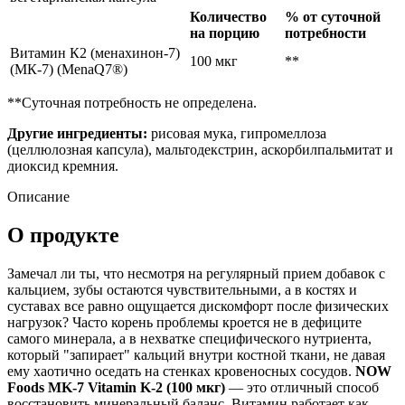
Количество
% от суточной
на порцию
потребности
Витамин К2
(менахинон-7)
100 мкг
**
(МК-7) (MenaQ7®)
**Суточная потребность не определена.
Другие ингредиенты:
р
исовая мука, гипромеллоза
(целлюлозная капсула), мальтодекстрин, аскорбилпальмитат и
диоксид кремния.
Описание
О продукте
Замечал ли ты, что несмотря на регулярный прием добавок с
кальцием, зубы остаются чувствительными, а в костях и
суставах все равно ощущается дискомфорт после физических
нагрузок? Часто корень проблемы кроется не в дефиците
самого минерала, а в нехватке специфического нутриента,
который "запирает" кальций внутри костной ткани, не давая
ему хаотично оседать на стенках кровеносных сосудов.
NOW
Foods MK-7 Vitamin K-2 (100 мкг)
— это отличный способ
восстановить минеральный баланс. Витамин работает как