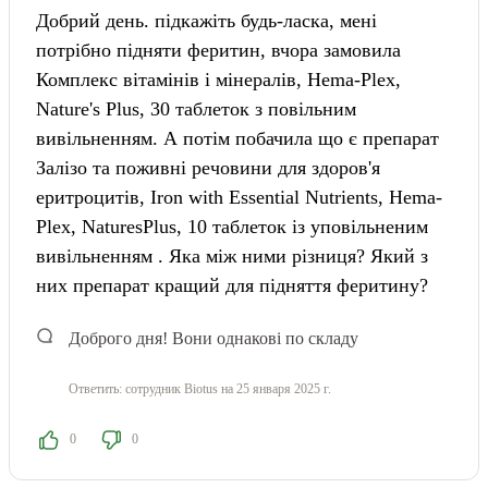
Добрий день. підкажіть будь-ласка, мені
потрібно підняти феритин, вчора замовила
Комплекс вітамінів і мінералів, Hema-Plex,
Nature's Plus, 30 таблеток з повільним
вивільненням. А потім побачила що є препарат
Залізо та поживні речовини для здоров'я
еритроцитів, Iron with Essential Nutrients, Hema-
Plex, NaturesPlus, 10 таблеток із уповільненим
вивільненням . Яка між ними різниця? Який з
них препарат кращий для підняття феритину?
Доброго дня!
Вони однакові по складу
Ответить:
сотрудник Biotus
на 25 января 2025 г.
0
0