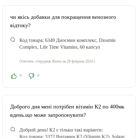
чи якісь добавки для покращення венозного
відтоку?
Код товара: 6349
Диосмин комплекс, Diosmin
Complex, Life Time Vitamins, 60 капсул
Ответить:
сотрудник Biotus
на 28 февраля 2024 г.
0
0
Доброго дня мені потрібен вітамін К2 по 400мк
вдень.що може запропонувати?
Добрий день! К2 є тільки такі варіанти:
Код товара: 3372 Витамин К2 (Vitamin K2), Solgar,