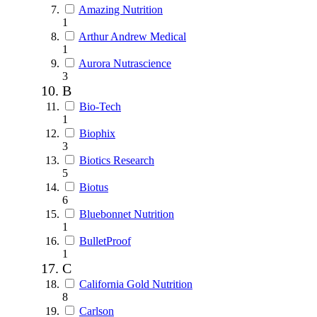
Amazing Nutrition
1
Arthur Andrew Medical
1
Aurora Nutrascience
3
B
Bio-Tech
1
Biophix
3
Biotics Research
5
Biotus
6
Bluebonnet Nutrition
1
BulletProof
1
C
California Gold Nutrition
8
Carlson