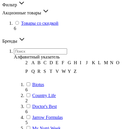
Фильтр
Акционные товары
Товары со скидкой
6
Бренды
Алфавитный указатель
2
A
B
C
D
E
F
G
H
I
J
K
L
M
N
O
P
Q
R
S
T
V
W
Y
Z
Biotus
6
Country Life
2
Doctor's Best
6
Jarrow Formulas
5
My Nutri Week