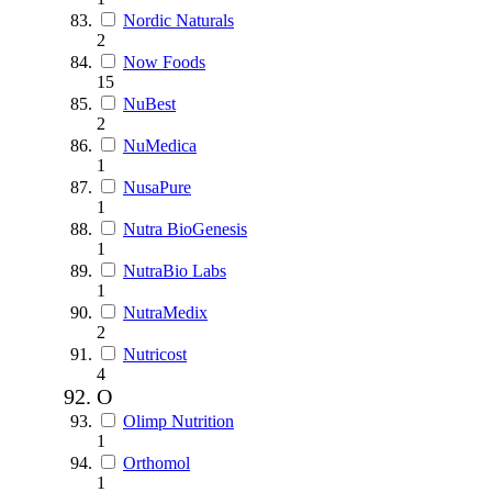
Nordic Naturals
2
Now Foods
15
NuBest
2
NuMedica
1
NusaPure
1
Nutra BioGenesis
1
NutraBio Labs
1
NutraMedix
2
Nutricost
4
O
Olimp Nutrition
1
Orthomol
1