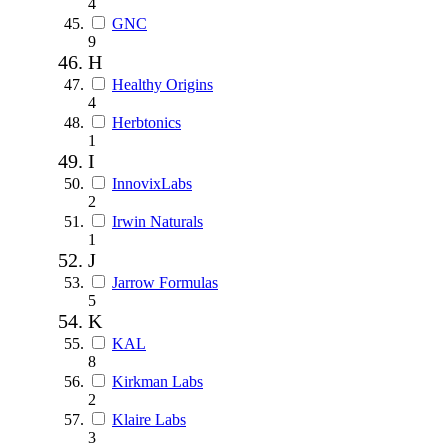
4
GNC
9
H
Healthy Origins
4
Herbtonics
1
I
InnovixLabs
2
Irwin Naturals
1
J
Jarrow Formulas
5
K
KAL
8
Kirkman Labs
2
Klaire Labs
3