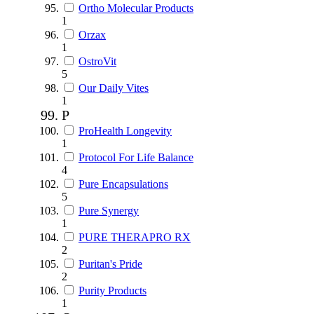
Ortho Molecular Products
1
Orzax
1
OstroVit
5
Our Daily Vites
1
P
ProHealth Longevity
1
Protocol For Life Balance
4
Pure Encapsulations
5
Pure Synergy
1
PURE THERAPRO RX
2
Puritan's Pride
2
Purity Products
1