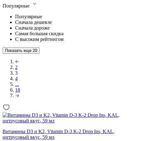
Популярные
Популярные
Сначала дешевле
Сначала дороже
Самая большая скидка
С высоким рейтингом
Показать еще
20
2
3
4
...
18
Витамины D3 и K2, Vitamin D-3 K-2 Drop Ins, KAL,
цитрусовый вкус, 59 мл