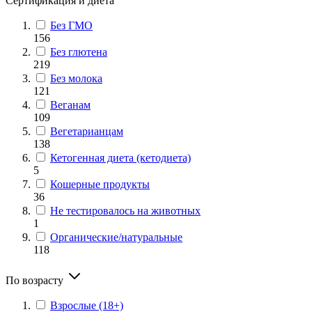
Сертификация и диета
Без ГМО
156
Без глютена
219
Без молока
121
Веганам
109
Вегетарианцам
138
Кетогенная диета (кетодиета)
5
Кошерные продукты
36
Не тестировалось на животных
1
Органические/натуральные
118
По возрасту
Взрослые (18+)