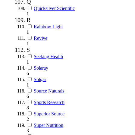
Q
Quicksilver Scientific
1
R
Rainbow Light
1
Revive
1
S
Seeking Health
1
Solaray
6
Solgar
1
Source Naturals
6
Sports Research
8
Superior Source
2
Super Nutrition
3