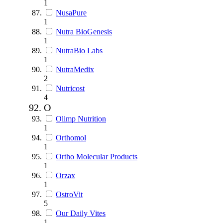
1
NusaPure
1
Nutra BioGenesis
1
NutraBio Labs
1
NutraMedix
2
Nutricost
4
O
Olimp Nutrition
1
Orthomol
1
Ortho Molecular Products
1
Orzax
1
OstroVit
5
Our Daily Vites
1