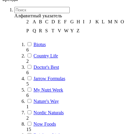
Алфавитный указатель
2
A
B
C
D
E
F
G
H
I
J
K
L
M
N
O
P
Q
R
S
T
V
W
Y
Z
Biotus
6
Country Life
2
Doctor's Best
6
Jarrow Formulas
5
My Nutri Week
6
Nature's Way
1
Nordic Naturals
2
Now Foods
15