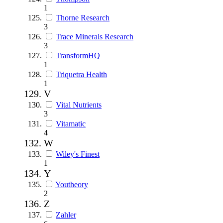
1
Thorne Research
3
Trace Minerals Research
3
TransformHQ
1
Triquetra Health
1
V
Vital Nutrients
3
Vitamatic
4
W
Wiley's Finest
1
Y
Youtheory
2
Z
Zahler