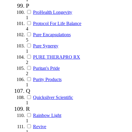
P
ProHealth Longevity
1
Protocol For Life Balance
4
Pure Encapsulations
5
Pure Synergy
1
PURE THERAPRO RX
2
Puritan's Pride
2
Purity Products
1
Q
Quicksilver Scientific
1
R
Rainbow Light
1
Revive
1