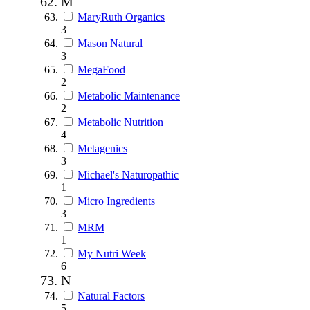
M
MaryRuth Organics
3
Mason Natural
3
MegaFood
2
Metabolic Maintenance
2
Metabolic Nutrition
4
Metagenics
3
Michael's Naturopathic
1
Micro Ingredients
3
MRM
1
My Nutri Week
6
N
Natural Factors
5