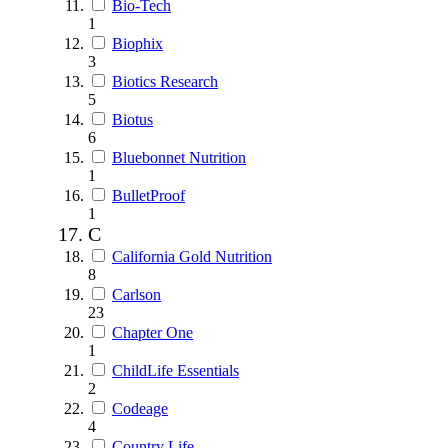
Bio-Tech
1
Biophix
3
Biotics Research
5
Biotus
6
Bluebonnet Nutrition
1
BulletProof
1
C
California Gold Nutrition
8
Carlson
23
Chapter One
1
ChildLife Essentials
2
Codeage
4
Country Life