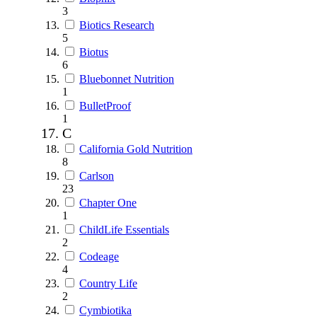
3
Biotics Research
5
Biotus
6
Bluebonnet Nutrition
1
BulletProof
1
C
California Gold Nutrition
8
Carlson
23
Chapter One
1
ChildLife Essentials
2
Codeage
4
Country Life
2
Cymbiotika