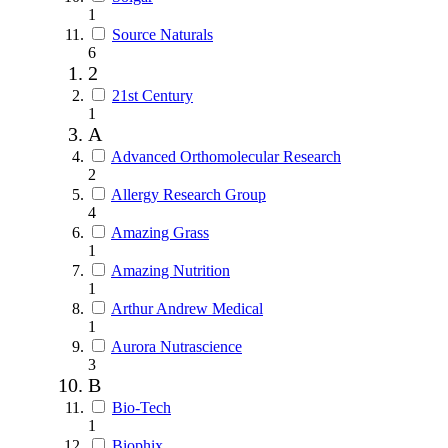
1
Source Naturals
6
2
21st Century
1
A
Advanced Orthomolecular Research
2
Allergy Research Group
4
Amazing Grass
1
Amazing Nutrition
1
Arthur Andrew Medical
1
Aurora Nutrascience
3
B
Bio-Tech
1
Biophix