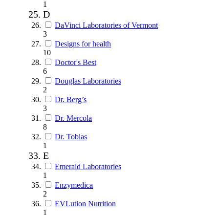
1
D
DaVinci Laboratories of Vermont
3
Designs for health
10
Doctor's Best
6
Douglas Laboratories
2
Dr. Berg’s
3
Dr. Mercola
8
Dr. Tobias
1
E
Emerald Laboratories
1
Enzymedica
2
EVLution Nutrition
1