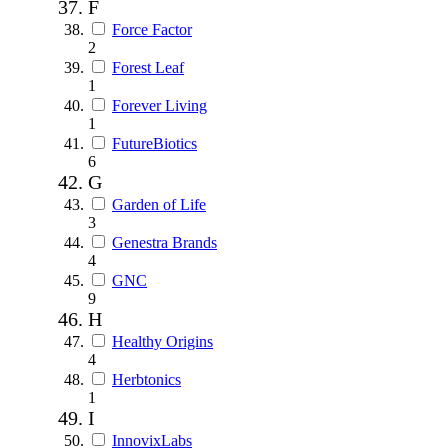
F
Force Factor
2
Forest Leaf
1
Forever Living
1
FutureBiotics
6
G
Garden of Life
3
Genestra Brands
4
GNC
9
H
Healthy Origins
4
Herbtonics
1
I
InnovixLabs