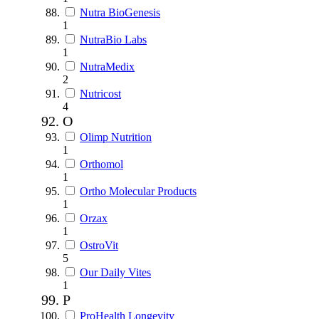
Nutra BioGenesis
1
NutraBio Labs
1
NutraMedix
2
Nutricost
4
O
Olimp Nutrition
1
Orthomol
1
Ortho Molecular Products
1
Orzax
1
OstroVit
5
Our Daily Vites
1
P
ProHealth Longevity