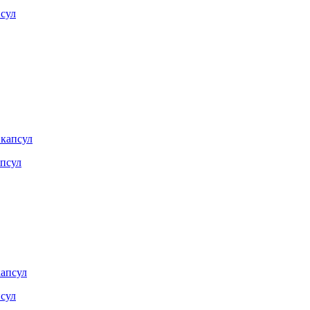
псул
апсул
псул