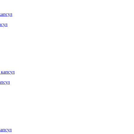
псул
апсул