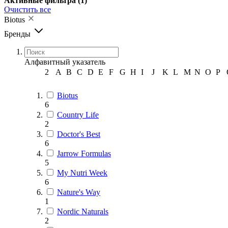
Активные фильтра
(1)
Очистить все
Biotus
Бренды
Алфавитный указатель
2
A
B
C
D
E
F
G
H
I
J
K
L
M
N
O
P
Biotus
6
Country Life
2
Doctor's Best
6
Jarrow Formulas
5
My Nutri Week
6
Nature's Way
1
Nordic Naturals
2