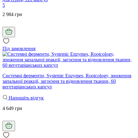
5
2 984 грн
Під замовлення
Системні ферменти, Systemic Enzymes, Rootcology, зниження
запальної реакції, загоєння та відновлення тканин, 60
вегетаріанських капсул
Напишіть відгук
4 649 грн