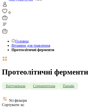
0
Головна
Вітаміни для травлення
Протеолітичні ферменти
Протеолітичні ферменти
Наттокіназа
Серрапептаза
Папаїн
Усі фільтри
Сортувати за: