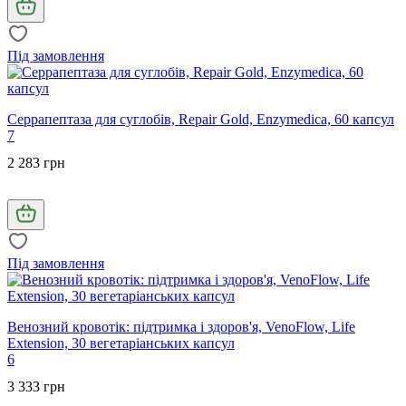
Під замовлення
Серрапептаза для суглобів, Repair Gold, Enzymedica, 60 капсул
7
2 283 грн
Під замовлення
Венозний кровотік: підтримка і здоров'я, VenoFlow, Life
Extension, 30 вегетаріанських капсул
6
3 333 грн