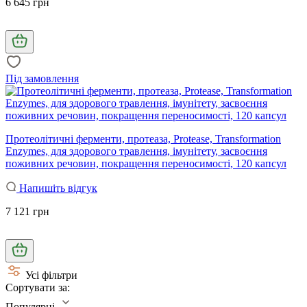
6 645 грн
Під замовлення
Протеолітичні ферменти, протеаза, Protease, Transformation
Enzymes, для здорового травлення, імунітету, засвоєння
поживних речовин, покращення переносимості, 120 капсул
Напишіть відгук
7 121 грн
Усі фільтри
Сортувати за:
Популярні