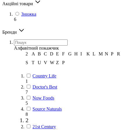
Акційні товари
Знижка
6
Бренди
Алфавітний покажчик
2
A
B
C
D
E
F
G
H
I
K
L
M
N
P
R
S
T
U
V
W
Z
Р
Country Life
1
Doctor's Best
7
Now Foods
5
Source Naturals
8
2
21st Century