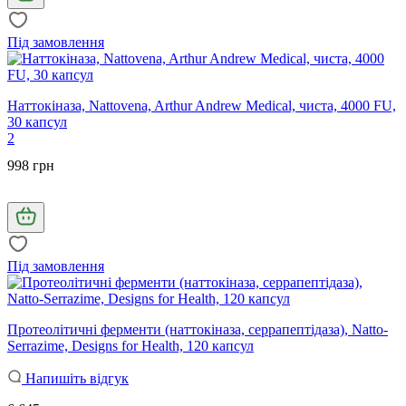
Під замовлення
Наттокіназа, Nattovena, Arthur Andrew Medical, чиста, 4000 FU,
30 капсул
2
998 грн
Під замовлення
Протеолітичні ферменти (наттокіназа, серрапептідаза), Natto-
Serrazime, Designs for Health, 120 капсул
Напишіть відгук