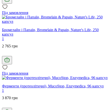
Під замовлення
Бромелайн і Папаїн, Bromelain & Papain, Nature's Life, 250
капсул
1
2 765 грн
Під замовлення
Ферменти (протеолітичні), MucoStop, Enzymedica, 96 капсул
1
3 870 грн