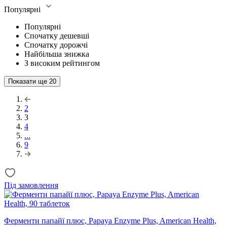
Популярні
Популярні
Спочатку дешевші
Спочатку дорожчі
Найбільша знижка
З високим рейтингом
Показати ще
20
2
3
4
...
9
Під замовлення
Ферменти папайї плюс, Papaya Enzyme Plus, American Health,