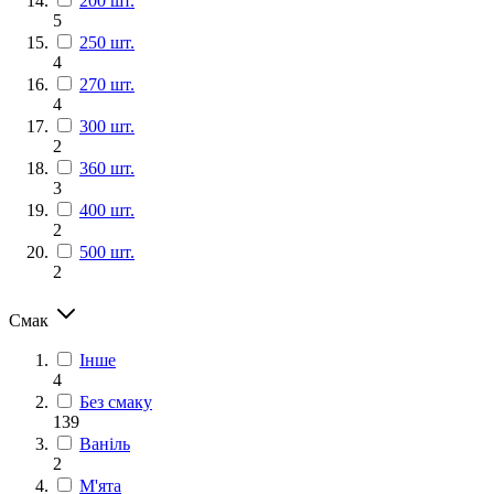
200 шт.
5
250 шт.
4
270 шт.
4
300 шт.
2
360 шт.
3
400 шт.
2
500 шт.
2
Смак
Інше
4
Без смаку
139
Ваніль
2
М'ята