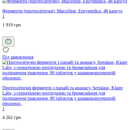
Ферменти (протеолітичні), MucoStop, Enzymedica, 48 капсул
1
1 919 грн
Під замовлення
Протеолітичні ферменти з папайї та ананасу, Serralase, Klaire
Labs, з серратієвою пептидазою та бромелаїном для
поліпшення травлення, 90 таблеток у кишковорозчинній
оболонці.
1
4 262 грн