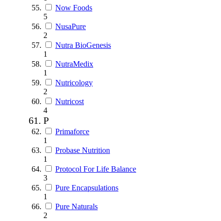
Now Foods
5
NusaPure
2
Nutra BioGenesis
1
NutraMedix
1
Nutricology
2
Nutricost
4
P
Primaforce
1
Probase Nutrition
1
Protocol For Life Balance
3
Pure Encapsulations
1
Pure Naturals
2