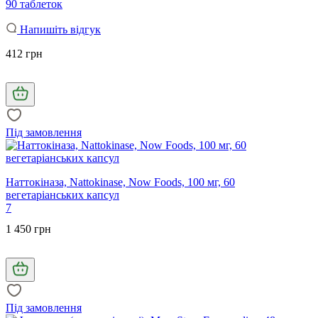
90 таблеток
Напишіть відгук
412 грн
Під замовлення
Наттокіназа, Nattokinase, Now Foods, 100 мг, 60
вегетаріанських капсул
7
1 450 грн
Під замовлення