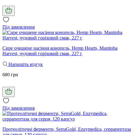
Під замовлення
Сире очищене насіння конопель, Hemp Hearts, Manitoba
Harvest, чудовий горіховий смак, 227 г
Напишіть відгук
680 грн
Під замовлення
Протеолітичні ферменти, SerraGold, Enzymedica, серрапептаза
для серця, 120 капсул