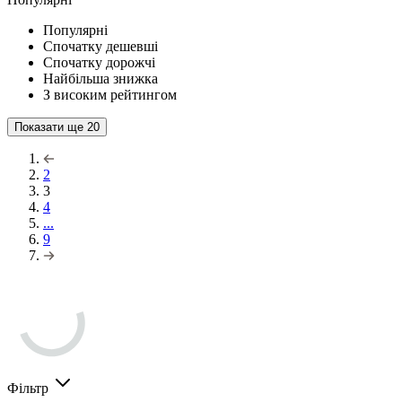
Популярні
Спочатку дешевші
Спочатку дорожчі
Найбільша знижка
З високим рейтингом
Показати ще
20
2
3
4
...
9
Фільтр