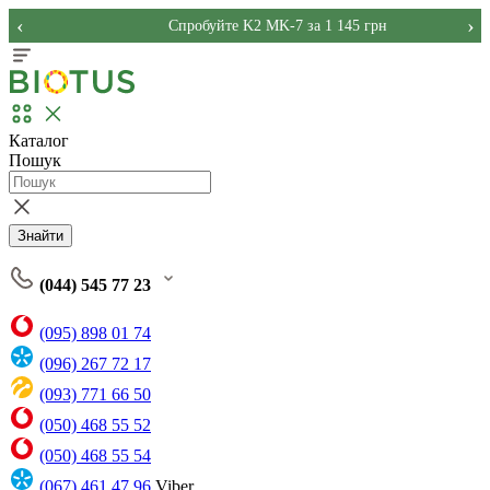
‹
›
Спробуйте K2 MK-7 за 1 145 грн
Каталог
Пошук
Знайти
(044) 545 77 23
(095) 898 01 74
(096) 267 72 17
(093) 771 66 50
(050) 468 55 52
(050) 468 55 54
(067) 461 47 96
Viber