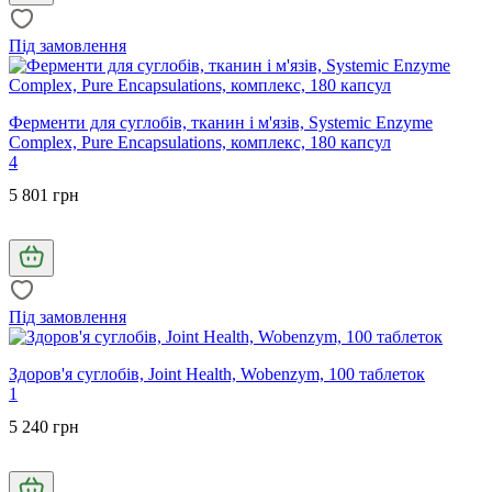
Під замовлення
Ферменти для суглобів, тканин і м'язів, Systemic Enzyme
Complex, Pure Encapsulations, комплекс, 180 капсул
4
5 801 грн
Під замовлення
Здоров'я суглобів, Joint Health, Wobenzym, 100 таблеток
1
5 240 грн