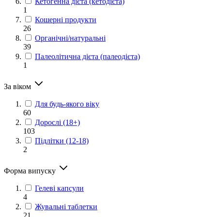
Кетогенна дієта (кетодієта)
1
Кошерні продукти
26
Органічні/натуральні
39
Палеолітична дієта (палеодієта)
1
За віком
Для будь-якого віку
60
Дорослі (18+)
103
Підлітки (12-18)
2
Форма випуску
Гелеві капсули
4
Жувальні таблетки
21