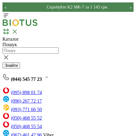
‹
›
Спробуйте K2 MK-7 за 1 145 грн
Каталог
Пошук
Знайти
(044) 545 77 23
(095) 898 01 74
(096) 267 72 17
(093) 771 66 50
(050) 468 55 52
(050) 468 55 54
(067) 461 47 96
Viber