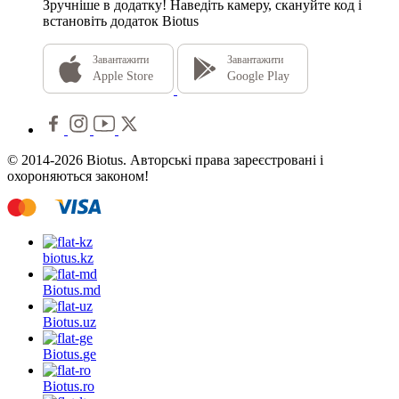
Зручніше в додатку!
Наведіть камеру, скануйте код і
встановіть додаток Biotus
Завантажити
Завантажити
Apple Store
Google Play
© 2014-2026 Biotus. Авторські права зареєстровані і
охороняються законом!
biotus.
kz
Biotus.
md
Biotus.
uz
Biotus.
ge
Biotus.
ro