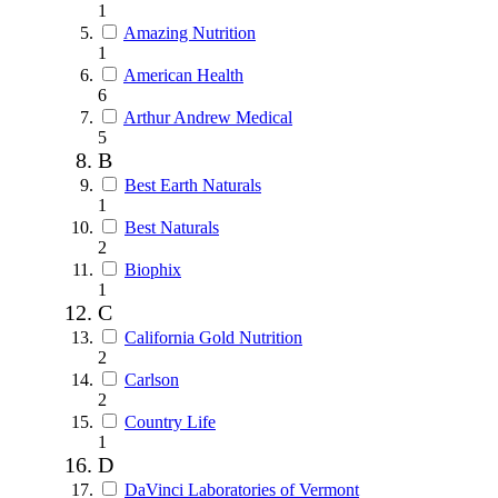
1
Amazing Nutrition
1
American Health
6
Arthur Andrew Medical
5
B
Best Earth Naturals
1
Best Naturals
2
Biophix
1
C
California Gold Nutrition
2
Carlson
2
Country Life
1
D
DaVinci Laboratories of Vermont