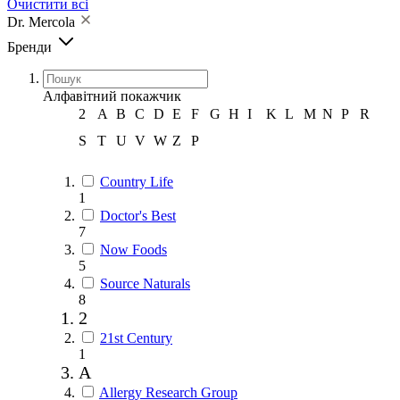
Очистити всі
Dr. Mercola
Бренди
Алфавітний покажчик
2
A
B
C
D
E
F
G
H
I
K
L
M
N
P
R
S
T
U
V
W
Z
Р
Country Life
1
Doctor's Best
7
Now Foods
5
Source Naturals
8
2
21st Century
1
A
Allergy Research Group