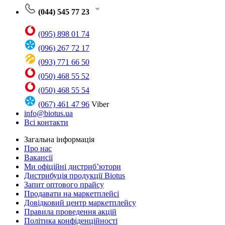
(044) 545 77 23
(095) 898 01 74
(096) 267 72 17
(093) 771 66 50
(050) 468 55 52
(050) 468 55 54
(067) 461 47 96
Viber
info@biotus.ua
Всі контакти
Загальна інформація
Про нас
Вакансії
Ми офіційні дистриб’ютори
Дистрибуція продукції Biotus
Запит оптового прайсу
Продавати на маркетплейсі
Довідковий центр маркетплейсу
Правила проведення акцій
Політика конфіденційності