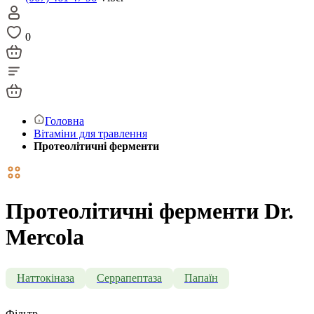
0
Головна
Вітаміни для травлення
Протеолітичні ферменти
Протеолітичні ферменти Dr.
Mercola
Наттокіназа
Серрапептаза
Папаїн
Фільтр