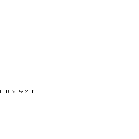
T
U
V
W
Z
Р