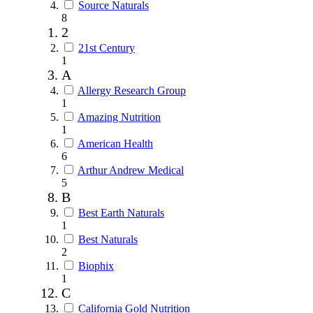
Source Naturals
8
2
21st Century
1
A
Allergy Research Group
1
Amazing Nutrition
1
American Health
6
Arthur Andrew Medical
5
B
Best Earth Naturals
1
Best Naturals
2
Biophix
1
C
California Gold Nutrition