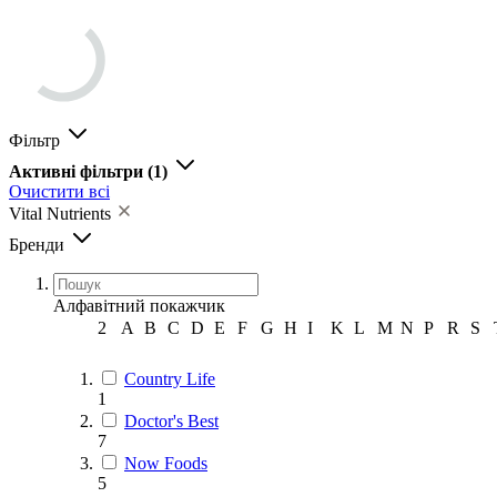
Фільтр
Активні фільтри
(1)
Очистити всі
Vital Nutrients
Бренди
Алфавітний покажчик
2
A
B
C
D
E
F
G
H
I
K
L
M
N
P
R
S
Country Life
1
Doctor's Best
7
Now Foods
5