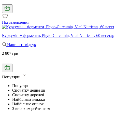
Під замовлення
Куркумін + ферменти, Phyto-Curcumin, Vital Nutrients, 60 вегета
Напишіть відгук
2 807 грн
Популярні
Популярні
Спочатку дешевші
Спочатку дорожчі
Найбільша знижка
Найбільше оцінок
З високим рейтингом