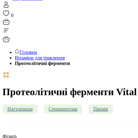
0
Головна
Вітаміни для травлення
Протеолітичні ферменти
Протеолітичні ферменти Vital 
Наттокіназа
Серрапептаза
Папаїн
Фільтр