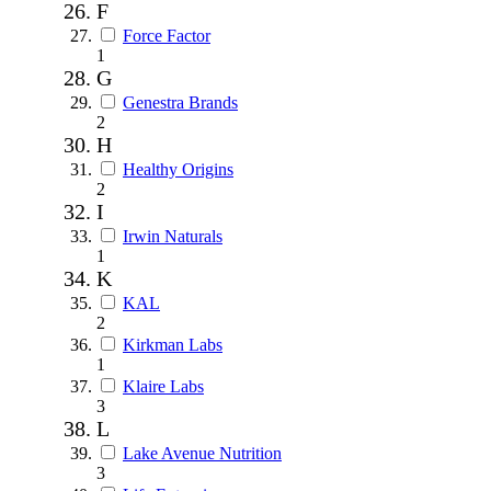
F
Force Factor
1
G
Genestra Brands
2
H
Healthy Origins
2
I
Irwin Naturals
1
K
KAL
2
Kirkman Labs
1
Klaire Labs
3
L
Lake Avenue Nutrition
3