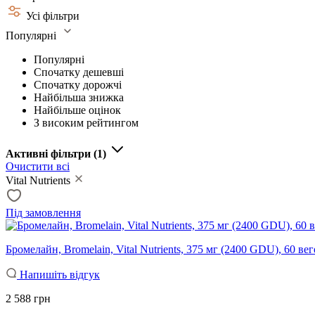
Усі фільтри
Популярні
Популярні
Спочатку дешевші
Спочатку дорожчі
Найбільша знижка
Найбільше оцінок
З високим рейтингом
Активні фільтри
(1)
Очистити всі
Vital Nutrients
Під замовлення
Бромелайн, Bromelain, Vital Nutrients, 375 мг (2400 GDU), 60 ве
Напишіть відгук
2 588 грн