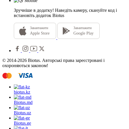
Зручніше в додатку!
Наведіть камеру, скануйте код і
встановіть додаток Biotus
Завантажити
Завантажити
Apple Store
Google Play
© 2014-2026 Biotus. Авторські права зареєстровані і
охороняються законом!
biotus.
kz
Biotus.
md
Biotus.
uz
Biotus.
ge