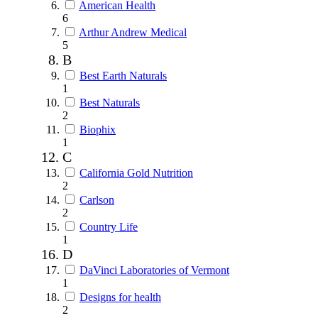
American Health
6
Arthur Andrew Medical
5
B
Best Earth Naturals
1
Best Naturals
2
Biophix
1
C
California Gold Nutrition
2
Carlson
2
Country Life
1
D
DaVinci Laboratories of Vermont
1
Designs for health
2