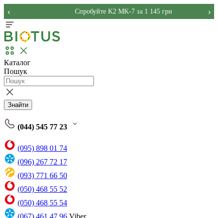
‹
›
Спробуйте K2 MK-7 за 1 145 грн
Каталог
Пошук
Знайти
(044) 545 77 23
(095) 898 01 74
(096) 267 72 17
(093) 771 66 50
(050) 468 55 52
(050) 468 55 54
(067) 461 47 96
Viber