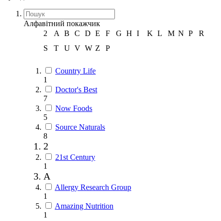
Алфавітний покажчик
2
A
B
C
D
E
F
G
H
I
K
L
M
N
P
R
S
T
U
V
W
Z
Р
Country Life
1
Doctor's Best
7
Now Foods
5
Source Naturals
8
2
21st Century
1
A
Allergy Research Group
1
Amazing Nutrition
1