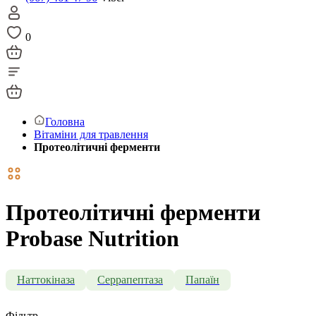
0
Головна
Вітаміни для травлення
Протеолітичні ферменти
Протеолітичні ферменти
Probase Nutrition
Наттокіназа
Серрапептаза
Папаїн
Фільтр