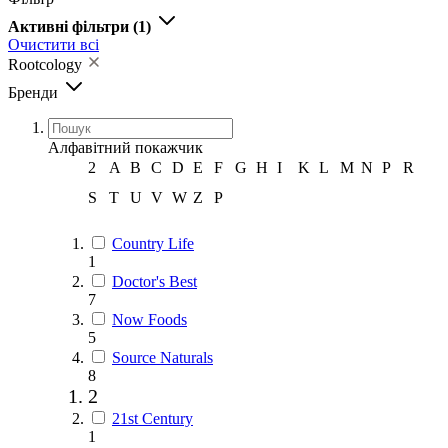
Активні фільтри
(1)
Очистити всі
Rootcology
Бренди
Алфавітний покажчик
2
A
B
C
D
E
F
G
H
I
K
L
M
N
P
R
S
T
U
V
W
Z
Р
Country Life
1
Doctor's Best
7
Now Foods
5
Source Naturals
8
2
21st Century
1