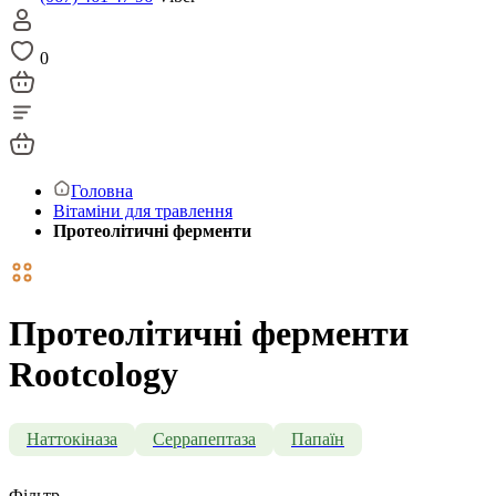
0
Головна
Вітаміни для травлення
Протеолітичні ферменти
Протеолітичні ферменти
Rootcology
Наттокіназа
Серрапептаза
Папаїн
Фільтр