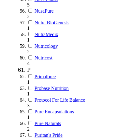
5
NusaPure
2
Nutra BioGenesis
1
NutraMedix
1
Nutricology
2
Nutricost
4
P
Primaforce
1
Probase Nutrition
1
Protocol For Life Balance
3
Pure Encapsulations
1
Pure Naturals
2
Puritan's Pride