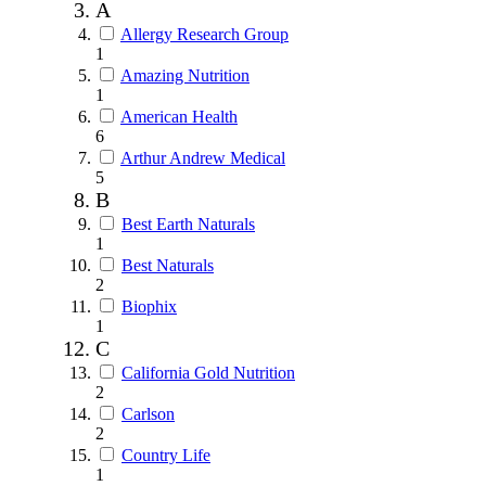
A
Allergy Research Group
1
Amazing Nutrition
1
American Health
6
Arthur Andrew Medical
5
B
Best Earth Naturals
1
Best Naturals
2
Biophix
1
C
California Gold Nutrition
2
Carlson
2
Country Life
1