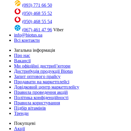
(093) 771 66 50
(050) 468 55 52
(050) 468 55 54
(067) 461 47 96
Viber
info@biotus.ua
Всі контакти
Загальна інформація
Про нас
Вакансії
Ми офіційні дистриб’ютори
Дистрибуція продукції Biotus
Запит оптового прайсу
Продавати на маркетплейсі
Довідковий центр маркетплейсу
Правила проведення акцій
Політика конфіденційності
Правила користування
Підбір вітамінів
Тренди
Покупцеві
Акції