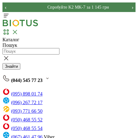
‹
›
Спробуйте K2 MK-7 за 1 145 грн
Каталог
Пошук
Знайти
(044) 545 77 23
(095) 898 01 74
(096) 267 72 17
(093) 771 66 50
(050) 468 55 52
(050) 468 55 54
(067) 461 47 96
Viber