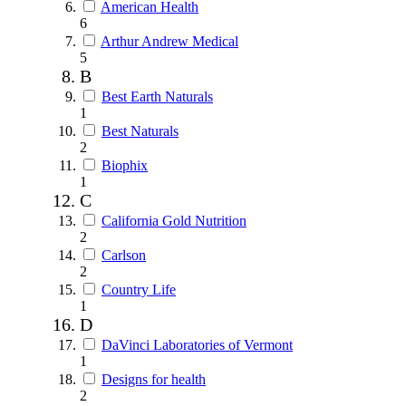
American Health
6
Arthur Andrew Medical
5
B
Best Earth Naturals
1
Best Naturals
2
Biophix
1
C
California Gold Nutrition
2
Carlson
2
Country Life
1
D
DaVinci Laboratories of Vermont
1
Designs for health
2