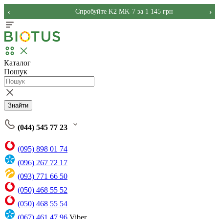
‹
›
Спробуйте K2 MK-7 за 1 145 грн
Каталог
Пошук
Знайти
(044) 545 77 23
(095) 898 01 74
(096) 267 72 17
(093) 771 66 50
(050) 468 55 52
(050) 468 55 54
(067) 461 47 96
Viber