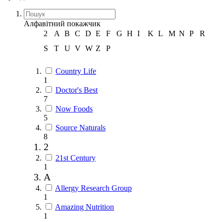
Алфавітний покажчик
2
A
B
C
D
E
F
G
H
I
K
L
M
N
P
R
S
T
U
V
W
Z
Р
Country Life
1
Doctor's Best
7
Now Foods
5
Source Naturals
8
2
21st Century
1
A
Allergy Research Group
1
Amazing Nutrition
1