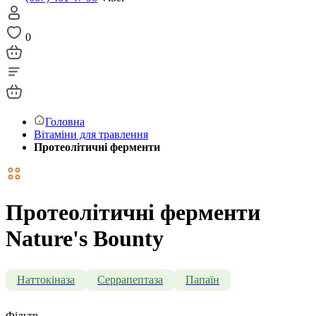
0
Головна
Вітаміни для травлення
Протеолітичні ферменти
Протеолітичні ферменти
Nature's Bounty
Наттокіназа
Серрапептаза
Папаїн
Фільтр