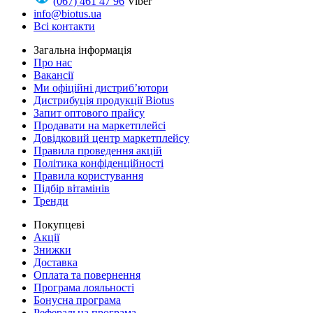
(067) 461 47 96
Viber
info@biotus.ua
Всі контакти
Загальна інформація
Про нас
Вакансії
Ми офіційні дистриб’ютори
Дистрибуція продукції Biotus
Запит оптового прайсу
Продавати на маркетплейсі
Довідковий центр маркетплейсу
Правила проведення акцій
Політика конфіденційності
Правила користування
Підбір вітамінів
Тренди
Покупцеві
Акції
Знижки
Доставка
Оплата та повернення
Програма лояльності
Бонусна програма
Реферальна програма