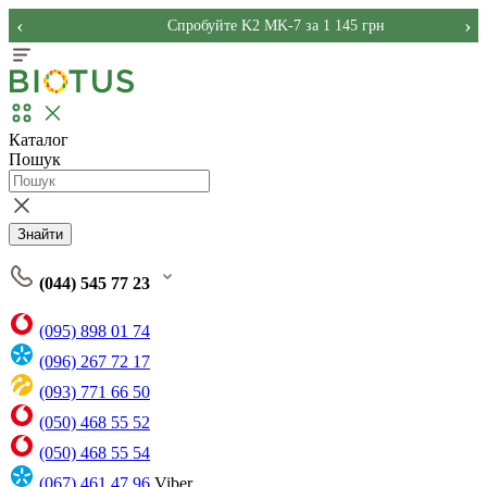
‹
›
Спробуйте K2 MK-7 за 1 145 грн
Каталог
Пошук
Знайти
(044) 545 77 23
(095) 898 01 74
(096) 267 72 17
(093) 771 66 50
(050) 468 55 52
(050) 468 55 54
(067) 461 47 96
Viber