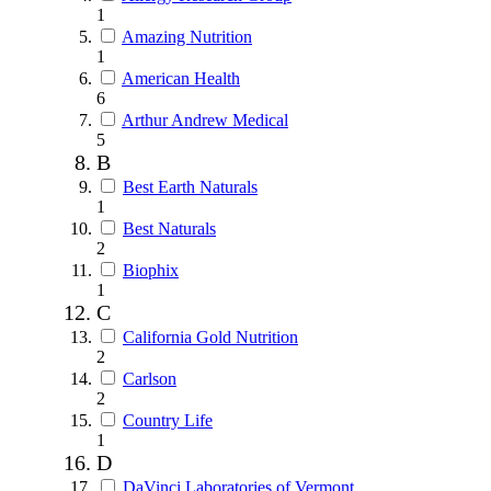
1
Amazing Nutrition
1
American Health
6
Arthur Andrew Medical
5
B
Best Earth Naturals
1
Best Naturals
2
Biophix
1
C
California Gold Nutrition
2
Carlson
2
Country Life
1
D
DaVinci Laboratories of Vermont