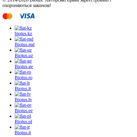
охороняються законом!
biotus.
kz
Biotus.
md
Biotus.
uz
Biotus.
ge
Biotus.
ro
Biotus.
lt
Biotus.
lv
Biotus.
ee
Biotus.
pl
Biotus.
it