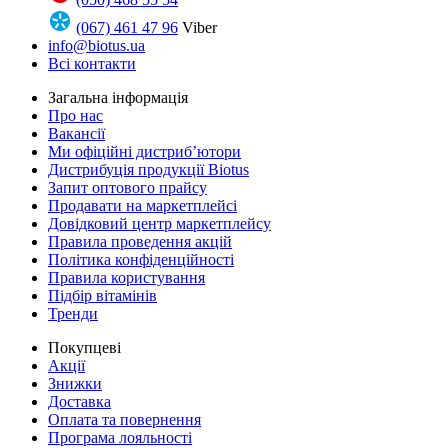
(067) 461 47 96
Viber
info@biotus.ua
Всі контакти
Загальна інформація
Про нас
Вакансії
Ми офіційні дистриб’ютори
Дистрибуція продукції Biotus
Запит оптового прайсу
Продавати на маркетплейсі
Довідковий центр маркетплейсу
Правила проведення акцій
Політика конфіденційності
Правила користування
Підбір вітамінів
Тренди
Покупцеві
Акції
Знижки
Доставка
Оплата та повернення
Програма лояльності