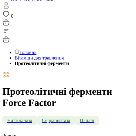
0
Головна
Вітаміни для травлення
Протеолітичні ферменти
Протеолітичні ферменти
Force Factor
Наттокіназа
Серрапептаза
Папаїн
Фільтр