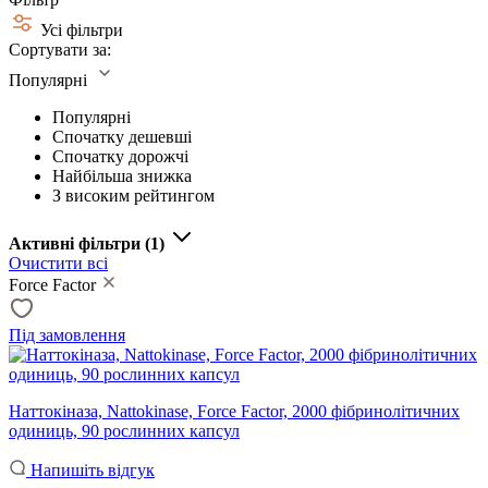
Усі фільтри
Сортувати за:
Популярні
Популярні
Спочатку дешевші
Спочатку дорожчі
Найбільша знижка
З високим рейтингом
Активні фільтри
(1)
Очистити всі
Force Factor
Під замовлення
Наттокіназа, Nattokinase, Force Factor, 2000 фібринолітичних
одиниць, 90 рослинних капсул
Напишіть відгук