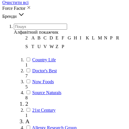
Очистити всі
Force Factor
Бренди
Алфавітний покажчик
2
A
B
C
D
E
F
G
H
I
K
L
M
N
P
R
S
T
U
V
W
Z
Р
Country Life
1
Doctor's Best
7
Now Foods
5
Source Naturals
8
2
21st Century
1
A
Allergy Research Group