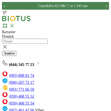
‹
›
Спробуйте K2 MK-7 за 1 145 грн
Каталог
Пошук
Знайти
(044) 545 77 23
(095) 898 01 74
(096) 267 72 17
(093) 771 66 50
(050) 468 55 52
(050) 468 55 54
(067) 461 47 96
Viber