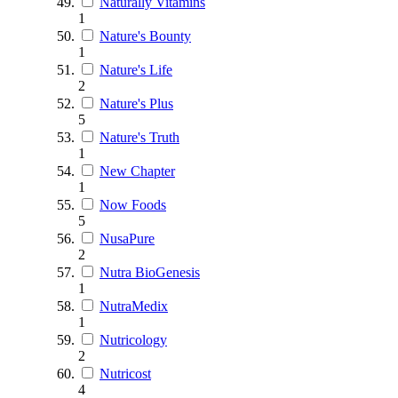
Naturally Vitamins
1
Nature's Bounty
1
Nature's Life
2
Nature's Plus
5
Nature's Truth
1
New Chapter
1
Now Foods
5
NusaPure
2
Nutra BioGenesis
1
NutraMedix
1
Nutricology
2
Nutricost
4