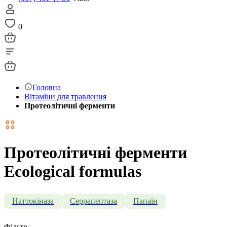
0
Головна
Вітаміни для травлення
Протеолітичні ферменти
Протеолітичні ферменти
Ecological formulas
Наттокіназа
Серрапептаза
Папаїн
Фільтр