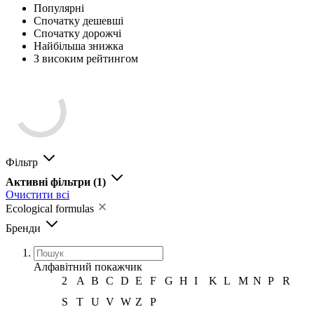
Популярні
Спочатку дешевші
Спочатку дорожчі
Найбільша знижка
З високим рейтингом
Фільтр
Активні фільтри
(1)
Очистити всі
Ecological formulas
Бренди
Алфавітний покажчик
2
A
B
C
D
E
F
G
H
I
K
L
M
N
P
R
S
T
U
V
W
Z
Р