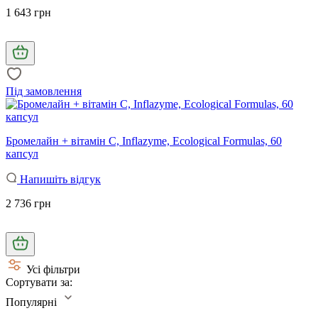
1 643 грн
Під замовлення
Бромелайн + вітамін С, Inflazyme, Ecological Formulas, 60
капсул
Напишіть відгук
2 736 грн
Усі фільтри
Сортувати за:
Популярні