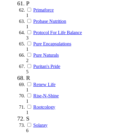
P
Primaforce
1
Probase Nutrition
1
Protocol For Life Balance
3
Pure Encapsulations
1
Pure Naturals
2
Puritan's Pride
5
R
Renew Life
1
Rise-N-Shine
1
Rootcology
1
S
Solaray
6