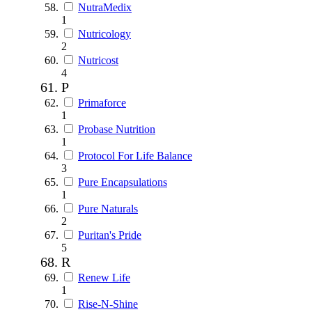
NutraMedix
1
Nutricology
2
Nutricost
4
P
Primaforce
1
Probase Nutrition
1
Protocol For Life Balance
3
Pure Encapsulations
1
Pure Naturals
2
Puritan's Pride
5
R
Renew Life
1
Rise-N-Shine