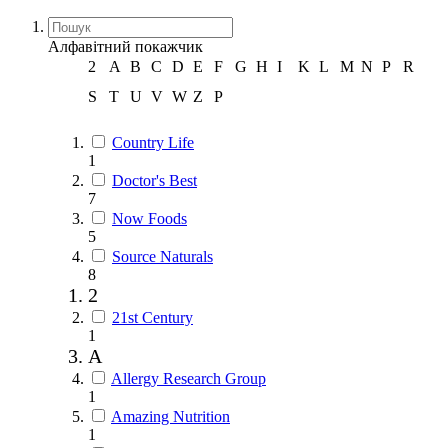
Алфавітний покажчик
2
A
B
C
D
E
F
G
H
I
K
L
M
N
P
R
S
T
U
V
W
Z
Р
Country Life
1
Doctor's Best
7
Now Foods
5
Source Naturals
8
2
21st Century
1
A
Allergy Research Group
1
Amazing Nutrition
1