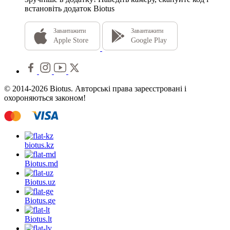
встановіть додаток Biotus
Завантажити
Завантажити
Apple Store
Google Play
© 2014-2026 Biotus. Авторські права зареєстровані і
охороняються законом!
biotus.
kz
Biotus.
md
Biotus.
uz
Biotus.
ge
Biotus.
lt