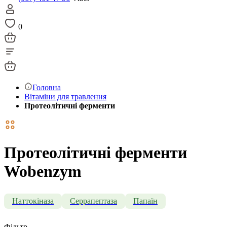
0
Головна
Вітаміни для травлення
Протеолітичні ферменти
Протеолітичні ферменти
Wobenzym
Наттокіназа
Серрапептаза
Папаїн
Фільтр