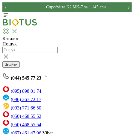
‹
›
Спробуйте K2 MK-7 за 1 145 грн
Каталог
Пошук
Знайти
(044) 545 77 23
(095) 898 01 74
(096) 267 72 17
(093) 771 66 50
(050) 468 55 52
(050) 468 55 54
(067) 461 47 96
Viber