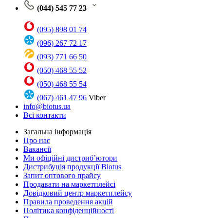
(044) 545 77 23
(095) 898 01 74
(096) 267 72 17
(093) 771 66 50
(050) 468 55 52
(050) 468 55 54
(067) 461 47 96
Viber
info@biotus.ua
Всі контакти
Загальна інформація
Про нас
Вакансії
Ми офіційні дистриб’ютори
Дистрибуція продукції Biotus
Запит оптового прайсу
Продавати на маркетплейсі
Довідковий центр маркетплейсу
Правила проведення акцій
Політика конфіденційності