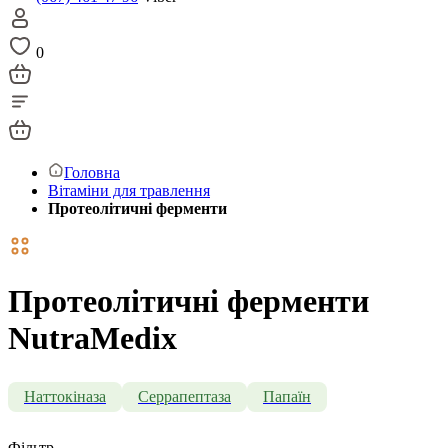
0
Головна
Вітаміни для травлення
Протеолітичні ферменти
Протеолітичні ферменти
NutraMedix
Наттокіназа
Серрапептаза
Папаїн
Фільтр