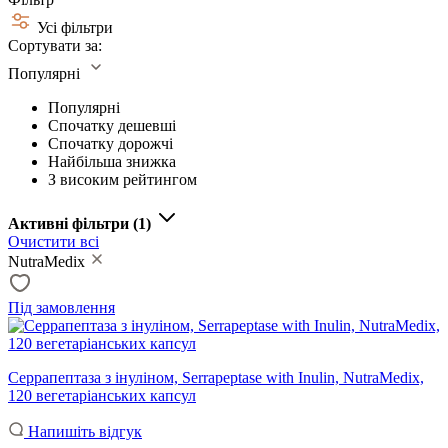
Усі фільтри
Сортувати за:
Популярні
Популярні
Спочатку дешевші
Спочатку дорожчі
Найбільша знижка
З високим рейтингом
Активні фільтри
(1)
Очистити всі
NutraMedix
Під замовлення
Серрапептаза з інуліном, Serrapeptase with Inulin, NutraMedix,
120 вегетаріанських капсул
Напишіть відгук