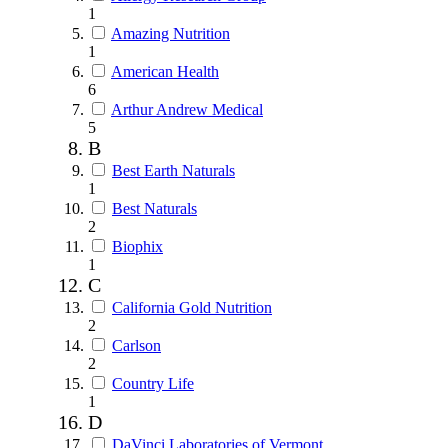
1
Amazing Nutrition
1
American Health
6
Arthur Andrew Medical
5
B
Best Earth Naturals
1
Best Naturals
2
Biophix
1
C
California Gold Nutrition
2
Carlson
2
Country Life
1
D
DaVinci Laboratories of Vermont