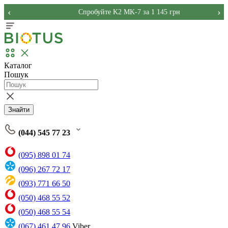
‹
›
Спробуйте K2 MK-7 за 1 145 грн
Каталог
Пошук
Знайти
(044) 545 77 23
(095) 898 01 74
(096) 267 72 17
(093) 771 66 50
(050) 468 55 52
(050) 468 55 54
(067) 461 47 96
Viber