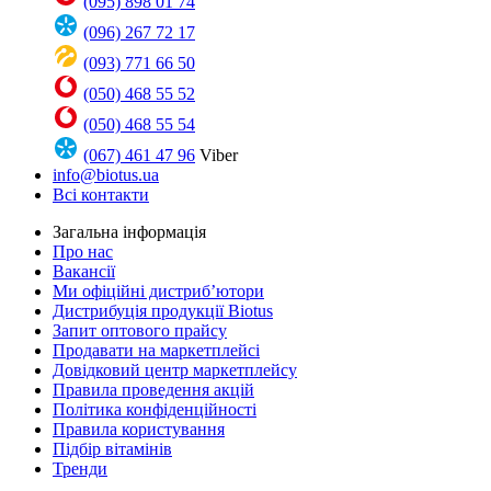
(095) 898 01 74
(096) 267 72 17
(093) 771 66 50
(050) 468 55 52
(050) 468 55 54
(067) 461 47 96
Viber
info@biotus.ua
Всі контакти
Загальна інформація
Про нас
Вакансії
Ми офіційні дистриб’ютори
Дистрибуція продукції Biotus
Запит оптового прайсу
Продавати на маркетплейсі
Довідковий центр маркетплейсу
Правила проведення акцій
Політика конфіденційності
Правила користування
Підбір вітамінів
Тренди