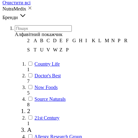
Очистити всі
NutraMedix
Бренди
Алфавітний покажчик
2
A
B
C
D
E
F
G
H
I
K
L
M
N
P
R
S
T
U
V
W
Z
Р
Country Life
1
Doctor's Best
7
Now Foods
5
Source Naturals
8
2
21st Century
1
A
Allergy Research Group