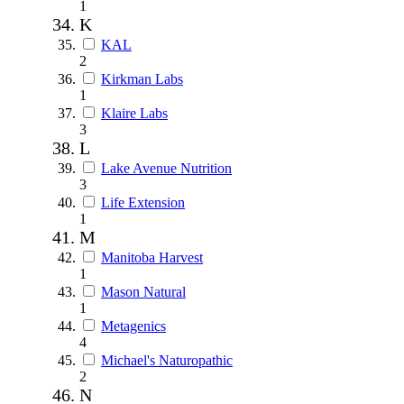
1
K
KAL
2
Kirkman Labs
1
Klaire Labs
3
L
Lake Avenue Nutrition
3
Life Extension
1
M
Manitoba Harvest
1
Mason Natural
1
Metagenics
4
Michael's Naturopathic
2
N