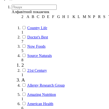
Алфавітний покажчик
2
A
B
C
D
E
F
G
H
I
K
L
M
N
P
R
S
Country Life
1
Doctor's Best
7
Now Foods
5
Source Naturals
8
2
21st Century
1
A
Allergy Research Group
1
Amazing Nutrition
1
American Health
6