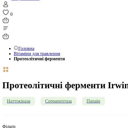
0
Головна
Вітаміни для травлення
Протеолітичні ферменти
Протеолітичні ферменти Irwin
Наттокіназа
Серрапептаза
Папаїн
Фільтр