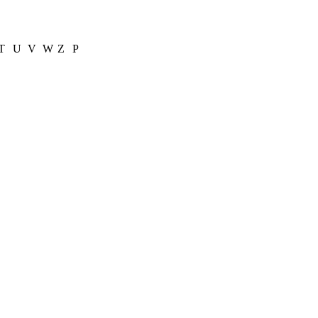
T
U
V
W
Z
Р