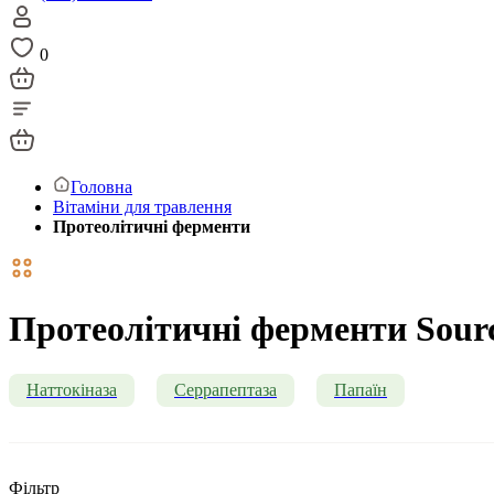
0
Головна
Вітаміни для травлення
Протеолітичні ферменти
Протеолітичні ферменти Sourc
Наттокіназа
Серрапептаза
Папаїн
Фільтр