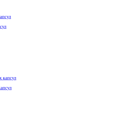
псул
капсул