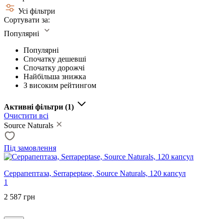
Усі фільтри
Сортувати за:
Популярні
Популярні
Спочатку дешевші
Спочатку дорожчі
Найбільша знижка
З високим рейтингом
Активні фільтри
(1)
Очистити всі
Source Naturals
Під замовлення
Серрапептаза, Serrapeptase, Source Naturals, 120 капсул
1
2 587 грн