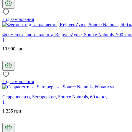
Під замовлення
Ферменти для травлення, RejuvenZyme, Source Naturals, 500 кап
1
10 900 грн
Під замовлення
Серрапептаза, Serrapeptase, Source Naturals, 60 капсул
1
1 335 грн