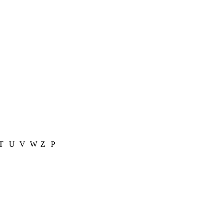
T
U
V
W
Z
Р