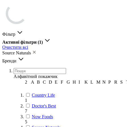
Фільтр
Активні фільтри
(1)
Очистити всі
Source Naturals
Бренди
Алфавітний покажчик
2
A
B
C
D
E
F
G
H
I
K
L
M
N
P
R
S
Country Life
1
Doctor's Best
7
Now Foods
5