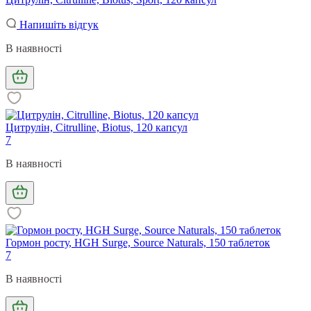
Напишіть відгук
В наявності
Цитрулін, Citrulline, Biotus, 120 капсул
7
В наявності
Гормон росту, HGH Surge, Source Naturals, 150 таблеток
7
В наявності