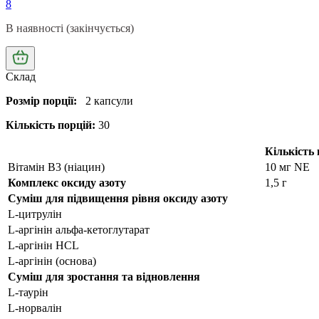
8
В наявності (закінчується)
Склад
Розмір порції:
2 капсули
Кількість порцій:
30
Кількість
Вітамін B3 (ніацин)
10 мг NE
Комплекс оксиду азоту
1,5 г
Суміш для підвищення рівня оксиду азоту
L-цитрулін
L-аргінін альфа-кетоглутарат
L-аргінін HCL
L-аргінін (основа)
Суміш для зростання та відновлення
L-таурін
L-норвалін