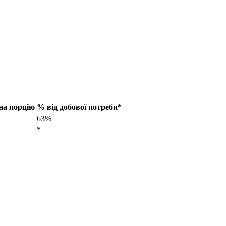
 на порцію
% від добової потреби*
63%
*