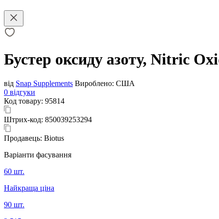
Бустер оксиду азоту, Nitric Ox
від
Snap Supplements
Вироблено:
США
0 відгуки
Код товару:
95814
Штрих-код:
850039253294
Продавець:
Biotus
Варіанти фасування
60 шт.
Найкраща ціна
90 шт.