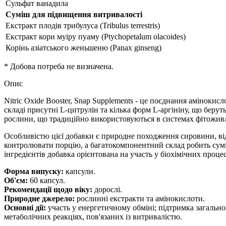
Сульфат ванадила
Суміш для підвищення витривалості
Екстракт плодів трибулуса (Tribulus terrestris)
Екстракт кори муіру пуаму (Ptychopetalum olacoides)
Корінь азіатського женьшеню (Panax ginseng)
* Добова потреба не визначена.
Опис
Nitric Oxide Booster, Snap Supplements - це поєднання амінокис
складі присутні L-цитрулін та кілька форм L-аргініну, що беру
рослини, що традиційно використовуються в системах фітоживл
Особливістю цієї добавки є природне походження сировини, ві
контролювати порцію, а багатокомпонентний склад робить сум
інгредієнтів добавка орієнтована на участь у біохімічних проце
Форма випуску:
капсули.
Об'єм:
60 капсул.
Рекомендації щодо віку:
дорослі.
Природне джерело:
рослинні екстракти та амінокислоти.
Основні дії:
участь у енергетичному обміні; підтримка загальног
метаболічних реакціях, пов'язаних із витривалістю.