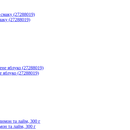
аку (27288019)
 яблуко (27288019)
он та лайм, 300 г