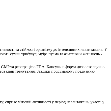
ктивності та стійкості організму до інтенсивних навантажень. У
нюють суміш трибулус, муіра пуама та азіатський женьшень -
єю GMP та реєстрацією FDA. Капсульна форма дозволяє зручно
нтервальні тренування. Завдяки продуманому поєднанню
у; сприяє м'язовій активності у період навантажень; участь у