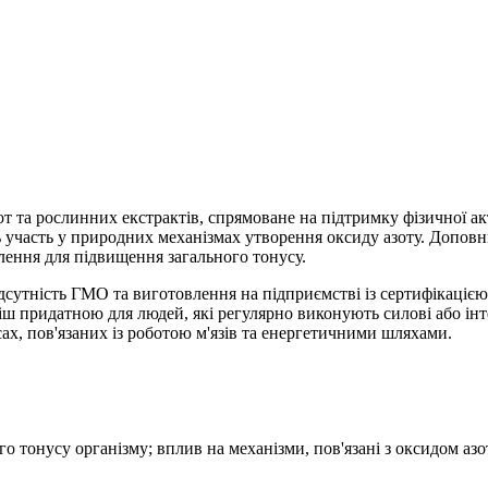
лот та рослинних екстрактів, спрямоване на підтримку фізичної а
ть участь у природних механізмах утворення оксиду азоту. Допов
ення для підвищення загального тонусу.
дсутність ГМО та виготовлення на підприємстві із сертифікаці
іш придатною для людей, які регулярно виконують силові або і
сах, пов'язаних із роботою м'язів та енергетичними шляхами.
о тонусу організму; вплив на механізми, пов'язані з оксидом азот