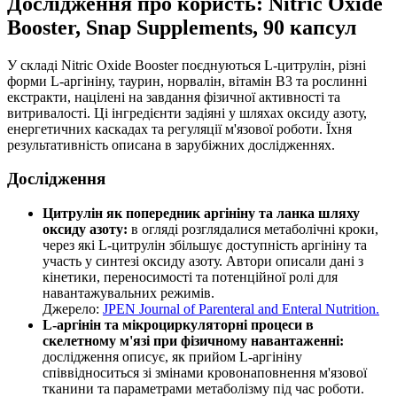
Дослідження про користь: Nitric Oxide
Booster, Snap Supplements, 90 капсул
У складі Nitric Oxide Booster поєднуються L-цитрулін, різні
форми L-аргініну, таурин, норвалін, вітамін B3 та рослинні
екстракти, націлені на завдання фізичної активності та
витривалості. Ці інгредієнти задіяні у шляхах оксиду азоту,
енергетичних каскадах та регуляції м'язової роботи. Їхня
результативність описана в зарубіжних дослідженнях.
Дослідження
Цитрулін як попередник аргініну та ланка шляху
оксиду азоту:
в огляді розглядалися метаболічні кроки,
через які L-цитрулін збільшує доступність аргініну та
участь у синтезі оксиду азоту. Автори описали дані з
кінетики, переносимості та потенційної ролі для
навантажувальних режимів.
Джерело:
JPEN Journal of Parenteral and Enteral Nutrition.
L-аргінін та мікроциркуляторні процеси в
скелетному м'язі при фізичному навантаженні:
дослідження описує, як прийом L-аргініну
співвідноситься зі змінами кровонаповнення м'язової
тканини та параметрами метаболізму під час роботи.