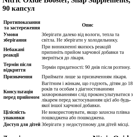
90 капсул
Протипоказання
Опис
та застереження
Умови
Зберігати далеко від вологи, тепла та
зберігання
світла. Не зберігати у холодильнику.
При виникненні якихось реакцій
Небажані
припиніть прийом харчової добавки та
реакції
зверніться до лікаря.
Термін після
Термін придатності: 90 днів після розтину.
відкриття
Призначення
Приймати лише за призначенням лікаря.
Вагітним і жінкам, що годують, дітям до 18
років та особам з діагностованими
Консультація
захворюваннями слід проконсультуватися з
перед прийомом
лікарем перед застосуванням цієї або будь-
якої іншої харчової добавки.
Цілісність
Не використовувати, якщо захисна плівка
упаковки
пошкоджена або пошкоджена.
Доступ для дітей
Зберігати у недоступному для дітей місці.