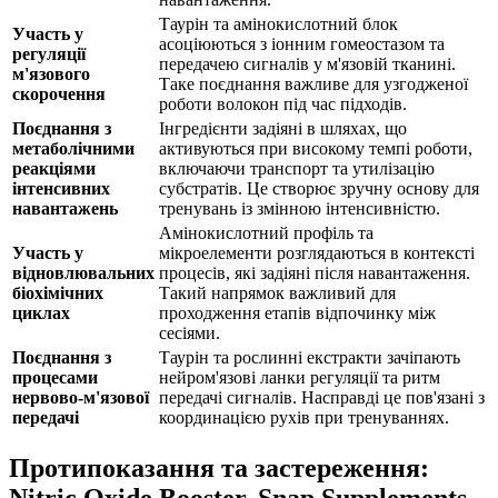
Таурін та амінокислотний блок
Участь у
асоціюються з іонним гомеостазом та
регуляції
передачею сигналів у м'язовій тканині.
м'язового
Таке поєднання важливе для узгодженої
скорочення
роботи волокон під час підходів.
Поєднання з
Інгредієнти задіяні в шляхах, що
метаболічними
активуються при високому темпі роботи,
реакціями
включаючи транспорт та утилізацію
інтенсивних
субстратів. Це створює зручну основу для
навантажень
тренувань із змінною інтенсивністю.
Амінокислотний профіль та
Участь у
мікроелементи розглядаються в контексті
відновлювальних
процесів, які задіяні після навантаження.
біохімічних
Такий напрямок важливий для
циклах
проходження етапів відпочинку між
сесіями.
Поєднання з
Таурін та рослинні екстракти зачіпають
процесами
нейром'язові ланки регуляції та ритм
нервово-м'язової
передачі сигналів. Насправді це пов'язані з
передачі
координацією рухів при тренуваннях.
Протипоказання та застереження:
Nitric Oxide Booster, Snap Supplements,