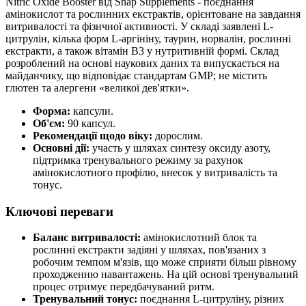
Nitric Oxide Booster від Snap Supplements - поєднання
амінокислот та рослинних екстрактів, орієнтоване на завдання
витривалості та фізичної активності. У складі заявлені L-
цитрулін, кілька форм L-аргініну, таурин, норвалін, рослинні
екстракти, а також вітамін B3 у нутритивній формі. Склад
розроблений на основі наукових даних та випускається на
майданчику, що відповідає стандартам GMP; не містить
глютен та алергени «великої дев'ятки».
Форма:
капсули.
Об'єм:
90 капсул.
Рекомендації щодо віку:
дорослим.
Основні дії:
участь у шляхах синтезу оксиду азоту,
підтримка тренувального режиму за рахунок
амінокислотного профілю, внесок у витривалість та
тонус.
Ключові переваги
Баланс витривалості:
амінокислотний блок та
рослинні екстракти задіяні у шляхах, пов'язаних з
робочим темпом м'язів, що може сприяти більш рівному
проходженню навантажень. На цій основі тренувальний
процес отримує передбачуваний ритм.
Тренувальний тонус:
поєднання L-цитруліну, різних