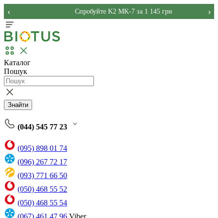
‹
›
Спробуйте K2 MK-7 за 1 145 грн
Каталог
Пошук
Знайти
(044) 545 77 23
(095) 898 01 74
(096) 267 72 17
(093) 771 66 50
(050) 468 55 52
(050) 468 55 54
(067) 461 47 96
Viber