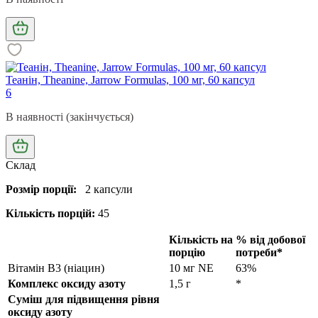
Теанін, Theanine, Jarrow Formulas, 100 мг, 60 капсул
6
В наявності (закінчується)
Склад
Розмір порції:
2 капсули
Кількість порцій:
45
Кількість на
% від добової
порцію
потреби*
Вітамін B3 (ніацин)
10 мг NE
63%
Комплекс оксиду азоту
1,5 г
*
Суміш для підвищення рівня
оксиду азоту