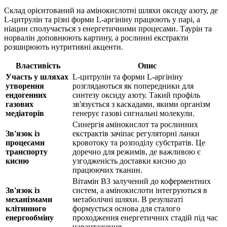
Склад орієнтований на амінокислотні шляхи оксиду азоту, де
L-цитрулін та різні форми L-аргініну працюють у парі, а
ніацин сполучається з енергетичними процесами. Таурін та
норвалін доповнюють картину, а рослинні екстракти
розширюють нутритивні акценти.
Властивість
Опис
Участь у шляхах
L-цитрулін та форми L-аргініну
утворення
розглядаються як попередники для
ендогенних
синтезу оксиду азоту. Такий профіль
газових
зв'язується з каскадами, якими організм
медіаторів
генерує газові сигнальні молекули.
Синергія амінокислот та рослинних
Зв'язок із
екстрактів зачіпає регуляторні ланки
процесами
кровотоку та розподілу субстратів. Це
транспорту
доречно для режимів, де важливою є
кисню
узгодженість доставки кисню до
працюючих тканин.
Вітамін B3 залучений до коферментних
Зв'язок із
систем, а амінокислоти інтегруються в
механізмами
метаболічні шляхи. В результаті
клітинного
формується основа для сталого
енергообміну
проходження енергетичних стадій під час
навантаження.