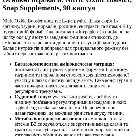
Snap Supplements, 90 капсул
Nitric Oxide Booster поєднує L-цитрулін, кілька форм L-
аргініну, таурин, норвалін, рослинні екстракти та вітамін B3 у
нутритивній формі. Таке поєднання інгредієнтів націлене на
шляху оксиду азоту та завдання фізичної активності, де
амінокислоти та рослини доповнюють функції один одного.
Баланс нутрієнтів підбирався для тренувального режиму без
зайвих перевантажень та різких контрастів.
Багатокомпонентна амінокислотна матриця:
поєднання L-цитруліну з різними формами L-аргініну,
таурином та норваліном створено для цілеспрямованої
участі у шляхах синтезу оксиду азоту. Така конфігурація
часто використовується для занять спортом та
регулярних тренувань.
Судинний тонус:
участь L-цитруліну, аргініну та
ніацину пов'язана з регуляторними каскадами, в яких
задіяні ендотеліальні механізми. Це доречно при
навантаженнях, де важлива рівність відгуку тканин.
Метаболічні процеси активності:
амінокислоти та
вітамін B3 сполучаються з енергетичними циклами та
транспортом субстратів. Такий підхід розрахований на
узгодженість обмінних ланок під час тренувань.