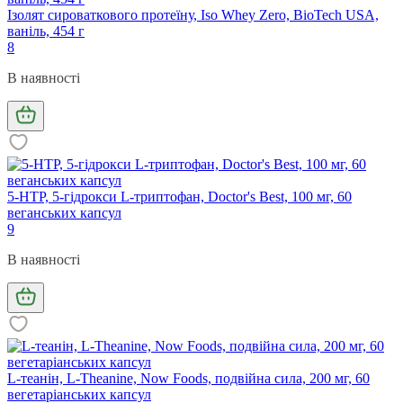
Ізолят сироваткового протеїну, Iso Whey Zero, BioTech USA,
ваніль, 454 г
8
В наявності
5-HTP, 5-гідрокси L-триптофан, Doctor's Best, 100 мг, 60
веганських капсул
9
В наявності
L-теанін, L-Theanine, Now Foods, подвійна сила, 200 мг, 60
вегетаріанських капсул