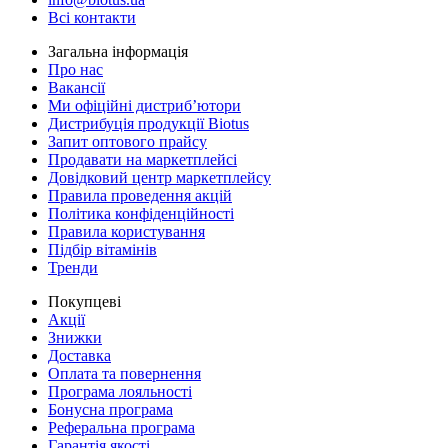
Всі контакти
Загальна інформація
Про нас
Вакансії
Ми офіційні дистриб’ютори
Дистрибуція продукції Biotus
Запит оптового прайсу
Продавати на маркетплейсі
Довідковий центр маркетплейсу
Правила проведення акцій
Політика конфіденційності
Правила користування
Підбір вітамінів
Тренди
Покупцеві
Акції
Знижки
Доставка
Оплата та повернення
Програма лояльності
Бонусна програма
Реферальна програма
Гарантія якості