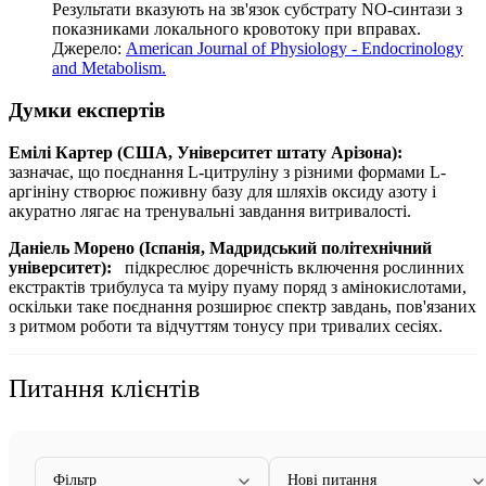
Результати вказують на зв'язок субстрату NO-синтази з
показниками локального кровотоку при вправах.
Джерело:
American Journal of Physiology - Endocrinology
and Metabolism.
Думки експертів
Емілі Картер (США, Університет штату Арізона):
зазначає, що поєднання L-цитруліну з різними формами L-
аргініну створює поживну базу для шляхів оксиду азоту і
акуратно лягає на тренувальні завдання витривалості.
Даніель Морено (Іспанія, Мадридський політехнічний
університет):
підкреслює доречність включення рослинних
екстрактів трибулуса та муіру пуаму поряд з амінокислотами,
оскільки таке поєднання розширює спектр завдань, пов'язаних
з ритмом роботи та відчуттям тонусу при тривалих сесіях.
Питання клієнтів
Фільтр
Нові питання