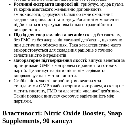
Рослинні екстракти широкої дії:
трибулус, муіра пуама
та корінь азіатського женьшеню доповнюють
амінокислоти, формуючи більш об'ємне охоплення
завдань витривалості та тонусу. Рослинні компоненти
підбираються з урахуванням їхнього традиційного
використання.
Підхід для спортсменів та веганів:
склад без глютену,
без ГМО та без алергенів «великої дев'ятки», що зручно
при дієтичних обмеженнях. Така характеристика часто
використовується для складання раціонів з точною
селективністю інгредієнтів.
Лабораторне підтвердження якості:
випуск ведеться за
принципами GMP із контролем сировини та готових
партій. Це знижує варіативність між серіями та
впорядковує параметри чистоти.
Стабільність якості: виробництво ведеться за
стандартами GMP з лабораторним контролем, а склад не
містить глютену, ГМО та алергенів «великої дев'ятки».
Такий порядок випуску скорочує варіативність між
партіями.
Властивості: Nitric Oxide Booster, Snap
Supplements, 90 капсул