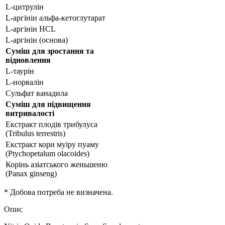
L-цитрулін
L-аргінін альфа-кетоглутарат
L-аргінін HCL
L-аргінін (основа)
Суміш для зростання та
відновлення
L-таурін
L-норвалін
Сульфат ванадила
Суміш для підвищення
витривалості
Екстракт плодів трибулуса
(Tribulus terrestris)
Екстракт кори муіру пуаму
(Ptychopetalum olacoides)
Корінь азіатського женьшеню
(Panax ginseng)
* Добова потреба не визначена.
Опис