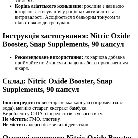
заняттях.
Корінь азіатського женьшеню:
рослина з давньою
історією застосування у раціонах активності та
витривалості. Асоціюється з бадьорим тонусом та
підготовкою до тренувань.
Інструкція застосування: Nitric Oxide
Booster, Snap Supplements, 90 капсул
Рекомендоване використання:
як харчова добавка
приймайте по 2 капсули на день або за призначенням
лікаря.
Склад: Nitric Oxide Booster, Snap
Supplements, 90 капсул
Інші інгредієнти:
вегетаріанська капсула (гіпромелоза та
вода), магнію стеарат, екстракт бамбука.
Вироблено у США з інгредієнтів з усього світу.
Не містить:
ГМО, глютену.
Не містить
алергенів «великої дев'ятки»
Основні переваги: Nitric Oxide Booster,