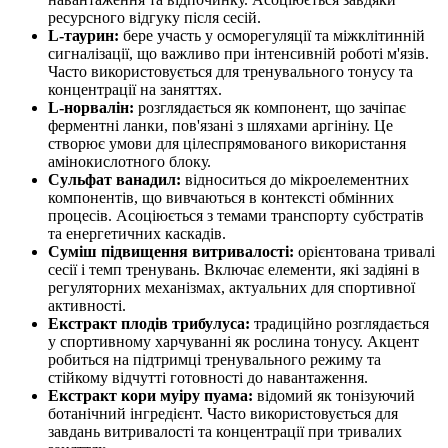
ресурсного відгуку після сесій.
L-таурин:
бере участь у осморегуляції та міжклітинній
сигналізації, що важливо при інтенсивній роботі м'язів.
Часто використовується для тренувального тонусу та
концентрації на заняттях.
L-норвалін:
розглядається як компонент, що зачіпає
ферментні ланки, пов'язані з шляхами аргініну. Це
створює умови для цілеспрямованого використання
амінокислотного блоку.
Сульфат ванадил:
відноситься до мікроелементних
компонентів, що вивчаються в контексті обмінних
процесів. Асоціюється з темами транспорту субстратів
та енергетичних каскадів.
Суміш підвищення витривалості:
орієнтована тривалі
сесії і темп тренувань. Включає елементи, які задіяні в
регуляторних механізмах, актуальних для спортивної
активності.
Екстракт плодів трибулуса:
традиційно розглядається
у спортивному харчуванні як рослина тонусу. Акцент
робиться на підтримці тренувального режиму та
стійкому відчутті готовності до навантаження.
Екстракт кори муіру пуама:
відомий як тонізуючий
ботанічний інгредієнт. Часто використовується для
завдань витривалості та концентрації при тривалих