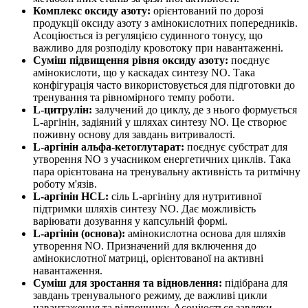
Комплекс оксиду азоту:
орієнтований по дорозі
продукції оксиду азоту з амінокислотних попередників.
Асоціюється із регуляцією судинного тонусу, що
важливо для розподілу кровотоку при навантаженні.
Суміш підвищення рівня оксиду азоту:
поєднує
амінокислоти, що у каскадах синтезу NO. Така
конфігурація часто використовується для підготовки до
тренування та рівномірного темпу роботи.
L-цитрулін:
залучений до циклу, де з нього формується
L-аргінін, задіяний у шляхах синтезу NO. Це створює
поживну основу для завдань витривалості.
L-аргінін альфа-кетоглутарат:
поєднує субстрат для
утворення NO з учасником енергетичних циклів. Така
пара орієнтована на тренувальну активність та ритмічну
роботу м'язів.
L-аргінін HCL:
сіль L-аргініну для нутритивної
підтримки шляхів синтезу NO. Дає можливість
варіювати дозування у капсульній формі.
L-аргінін (основа):
амінокислотна основа для шляхів
утворення NO. Призначений для включення до
амінокислотної матриці, орієнтованої на активні
навантаження.
Суміш для зростання та відновлення:
підібрана для
завдань тренувального режиму, де важливі цикли
навантаження та відпочинку. Асоціюється завдяки