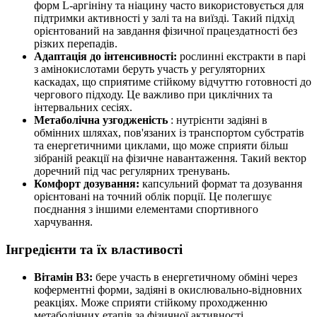
форм L-аргініну та ніацину часто використовується для
підтримки активності у залі та на виїзді. Такий підхід
орієнтований на завдання фізичної працездатності без
різких перепадів.
Адаптація до інтенсивності:
рослинні екстракти в парі
з амінокислотами беруть участь у регуляторних
каскадах, що сприятиме стійкому відчуттю готовності до
чергового підходу. Це важливо при циклічних та
інтервальних сесіях.
Метаболічна узгодженість
: нутрієнти задіяні в
обмінних шляхах, пов'язаних із транспортом субстратів
та енергетичними циклами, що може сприяти більш
зібраній реакції на фізичне навантаження. Такий вектор
доречний під час регулярних тренувань.
Комфорт дозування:
капсульний формат та дозування
орієнтовані на точний облік порції. Це полегшує
поєднання з іншими елементами спортивного
харчування.
Інгредієнти та їх властивості
Вітамін B3:
бере участь в енергетичному обміні через
коферментні форми, задіяні в окислювально-відновних
реакціях. Може сприяти стійкому проходженню
метаболічних етапів за фізичної активності.