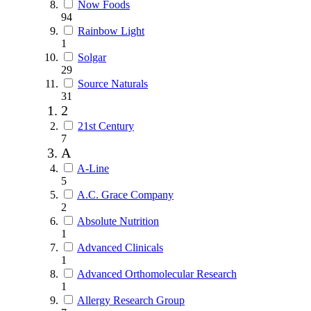
Now Foods
94
Rainbow Light
1
Solgar
29
Source Naturals
31
2
21st Century
7
A
A-Line
5
A.C. Grace Company
2
Absolute Nutrition
1
Advanced Clinicals
1
Advanced Orthomolecular Research
1
Allergy Research Group