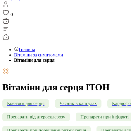
0
Головна
Вітаміни за симптомами
Вітаміни для серця
Вітаміни для серця ITOH
Коензим для серця
Часник в капсулах
Кардіоф
Препарати від атеросклерозу
Препарати при інфаркті
Препарати при порушенні ритму серця
Препарати для 