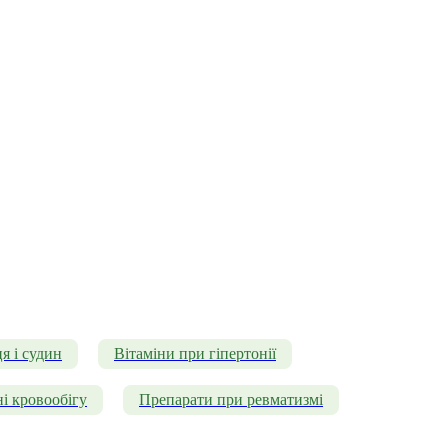
я і судин
Вітаміни при гіпертонії
і кровообігу
Препарати при ревматизмі