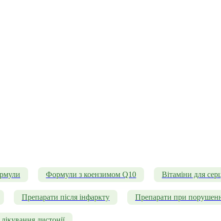
ормули
Формули з коензимом Q10
Вітаміни для серц
Препарати після інфаркту
Препарати при порушенн
лікування дистонії