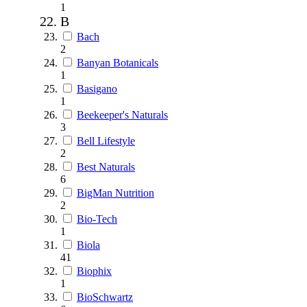
1
B
Bach
2
Banyan Botanicals
1
Basigano
1
Beekeeper's Naturals
3
Bell Lifestyle
2
Best Naturals
6
BigMan Nutrition
2
Bio-Tech
1
Biola
41
Biophix
1
BioSchwartz