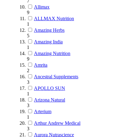
7
Allimax
9
ALLMAX Nutrition
1
Amazing Herbs
5
Amazing India
1
Amazing Nutrition
9
Amrita
2
Ancestral Supplements
3
APOLLO SUN
1
Arizona Natural
3
Arterium
1
Arthur Andrew Medical
3
Aurora Nutrascience