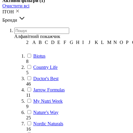
Активні фільтри
(1)
Очистити всі
ITOH
Бренди
Алфавітний покажчик
2
A
B
C
D
E
F
G
H
I
J
K
L
M
N
O
P
Biotus
8
Country Life
5
Doctor's Best
46
Jarrow Formulas
11
My Nutri Week
9
Nature's Way
25
Nordic Naturals
16