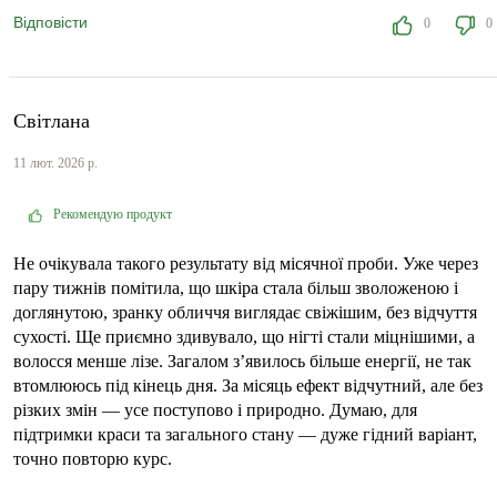
Відповісти
0
0
Світлана
11 лют. 2026 р.
Рекомендую продукт
Не очікувала такого результату від місячної проби. Уже через
пару тижнів помітила, що шкіра стала більш зволоженою і
доглянутою, зранку обличчя виглядає свіжішим, без відчуття
сухості. Ще приємно здивувало, що нігті стали міцнішими, а
волосся менше лізе. Загалом з’явилось більше енергії, не так
втомлююсь під кінець дня. За місяць ефект відчутний, але без
різких змін — усе поступово і природно. Думаю, для
підтримки краси та загального стану — дуже гідний варіант,
точно повторю курс.