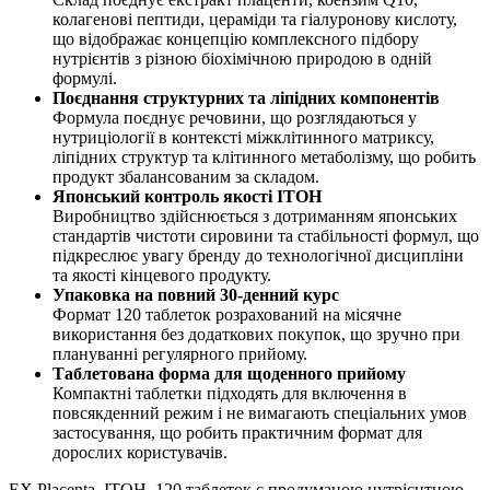
колагенові пептиди, цераміди та гіалуронову кислоту,
що відображає концепцію комплексного підбору
нутрієнтів з різною біохімічною природою в одній
формулі.
Поєднання структурних та ліпідних компонентів
Формула поєднує речовини, що розглядаються у
нутриціології в контексті міжклітинного матриксу,
ліпідних структур та клітинного метаболізму, що робить
продукт збалансованим за складом.
Японський контроль якості ITOH
Виробництво здійснюється з дотриманням японських
стандартів чистоти сировини та стабільності формул, що
підкреслює увагу бренду до технологічної дисципліни
та якості кінцевого продукту.
Упаковка на повний 30-денний курс
Формат 120 таблеток розрахований на місячне
використання без додаткових покупок, що зручно при
плануванні регулярного прийому.
Таблетована форма для щоденного прийому
Компактні таблетки підходять для включення в
повсякденний режим і не вимагають спеціальних умов
застосування, що робить практичним формат для
дорослих користувачів.
EX Placenta, ITOH, 120 таблеток є продуманою нутрієнтною