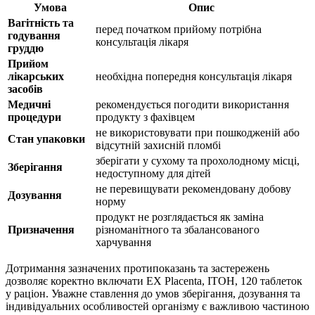
Умова
Опис
Вагітність та
перед початком прийому потрібна
годування
консультація лікаря
груддю
Прийом
лікарських
необхідна попередня консультація лікаря
засобів
Медичні
рекомендується погодити використання
процедури
продукту з фахівцем
не використовувати при пошкодженій або
Стан упаковки
відсутній захисній пломбі
зберігати у сухому та прохолодному місці,
Зберігання
недоступному для дітей
не перевищувати рекомендовану добову
Дозування
норму
продукт не розглядається як заміна
Призначення
різноманітного та збалансованого
харчування
Дотримання зазначених протипоказань та застережень
дозволяє коректно включати EX Placenta, ITOH, 120 таблеток
у раціон. Уважне ставлення до умов зберігання, дозування та
індивідуальних особливостей організму є важливою частиною