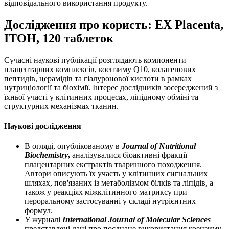
відповідального використання продукту.
Дослідження про користь: EX Placenta,
ITOH, 120 таблеток
Сучасні наукові публікації розглядають компоненти
плацентарних комплексів, коензиму Q10, колагенових
пептидів, церамідів та гіалуронової кислоти в рамках
нутриціології та біохімії. Інтерес дослідників зосереджений з
їхньої участі у клітинних процесах, ліпідному обміні та
структурних механізмах тканин.
Наукові дослідження
В огляді, опублікованому в
Journal of Nutritional
Biochemistry
,
аналізувалися біоактивні фракції
плацентарних екстрактів тваринного походження.
Автори описують їх участь у клітинних сигнальних
шляхах, пов'язаних із метаболізмом білків та ліпідів, а
також у реакціях міжклітинного матриксу при
пероральному застосуванні у складі нутрієнтних
формул.
У журналі
International Journal of Molecular Sciences
представлені дані про поєднане використання коензиму