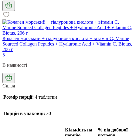
Колаген морський + гіалуронова кислота + вітамін C, Marine
Sourced Collagen Peptides + Hyaluronic Acid + Vitamin C, Biotus,
206 г
5
В наявності
Склад
Розмір порції:
4 таблетки
Порцій в упаковці:
30
Кількість на
% від добової
порцію
потреби