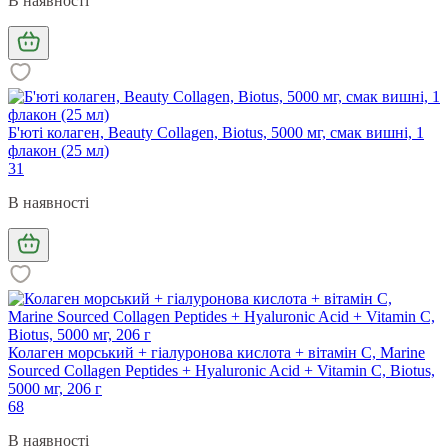
В наявності
Б'юті колаген, Beauty Collagen, Biotus, 5000 мг, смак вишні, 1
флакон (25 мл)
31
В наявності
Колаген морський + гіалуронова кислота + вітамін С, Marine
Sourced Collagen Peptides + Hyaluronic Acid + Vitamin C, Biotus,
5000 мг, 206 г
68
В наявності