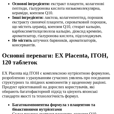
Основні інгредієнти:
екстракт плаценти, колагенові
пептиди, гіалуронова кислота низькомолекулярна,
кераміди, коензим Q10.
Інші інгредієнти:
лактоза, колагенпептид, порошок
екстракту свинячої плаценти, сироватковий порошок,
що містить церамід, коензим Q10, стеарат кальцію,
карбоксиметилцелюлоза кальцію, діоксид кремнію,
ароматизатор, гіалуронова кислота, підсолоджувач.
Не містить
штучних барвників, ароматизаторів,
консервантів.
Основні переваги: EX Placenta, ITOH,
120 таблеток
EX Placenta від ITOH є комплексною нутрієнтною формулою,
розробленою з урахуванням сучасних уявлень про поєднання
структурних та ліпідних компонентів у щоденному раціоні.
Продукт орієнтований на дорослих користувачів, які
обирають багатофакторний підхід та цінують японські
стандарти якості та технологічність формул.
Багатокомпонентна формула з плацентою та
біоактивними нутрієнтами
Склад поєднує екстракт плаценти, коензим Q10,