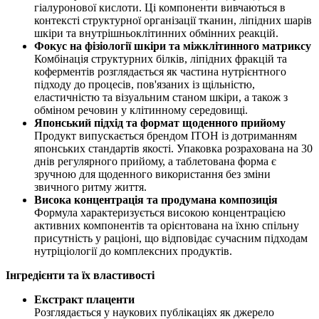
гіалуронової кислоти. Ці компоненти вивчаються в
контексті структурної організації тканин, ліпідних шарів
шкіри та внутрішньоклітинних обмінних реакцій.
Фокус на фізіології шкіри та міжклітинного матриксу
Комбінація структурних білків, ліпідних фракцій та
коферментів розглядається як частина нутрієнтного
підходу до процесів, пов'язаних із щільністю,
еластичністю та візуальним станом шкіри, а також з
обміном речовин у клітинному середовищі.
Японський підхід та формат щоденного прийому
Продукт випускається брендом ITOH із дотриманням
японських стандартів якості. Упаковка розрахована на 30
днів регулярного прийому, а таблетована форма є
зручною для щоденного використання без зміни
звичного ритму життя.
Висока концентрація та продумана композиція
Формула характеризується високою концентрацією
активних компонентів та орієнтована на їхню спільну
присутність у раціоні, що відповідає сучасним підходам
нутріціології до комплексних продуктів.
Інгредієнти та їх властивості
Екстракт плаценти
Розглядається у наукових публікаціях як джерело