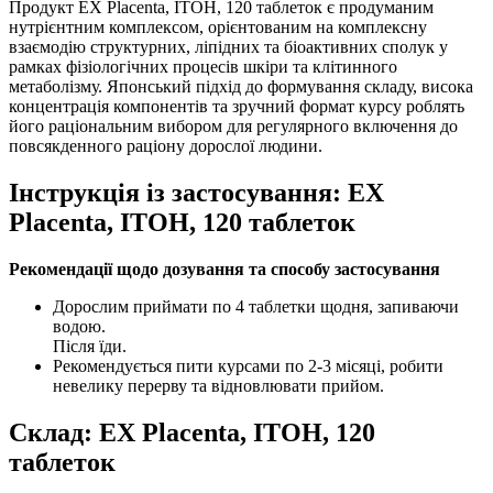
Продукт EX Placenta, ITOH, 120 таблеток є продуманим
нутрієнтним комплексом, орієнтованим на комплексну
взаємодію структурних, ліпідних та біоактивних сполук у
рамках фізіологічних процесів шкіри та клітинного
метаболізму. Японський підхід до формування складу, висока
концентрація компонентів та зручний формат курсу роблять
його раціональним вибором для регулярного включення до
повсякденного раціону дорослої людини.
Інструкція із застосування: EX
Placenta, ITOH, 120 таблеток
Рекомендації щодо дозування та способу застосування
Дорослим приймати по 4 таблетки щодня, запиваючи
водою.
Після їди.
Рекомендується пити курсами по 2-3 місяці, робити
невелику перерву та відновлювати прийом.
Склад: EX Placenta, ITOH, 120
таблеток