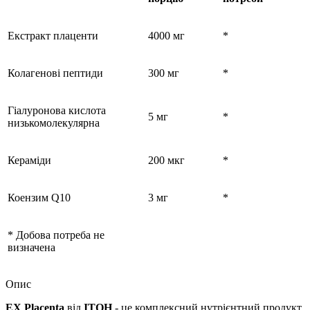
Екстракт плаценти
4000 мг
*
Колагенові пептиди
300 мг
*
Гіалуронова кислота
5 мг
*
низькомолекулярна
Кераміди
200 мкг
*
Коензим Q10
3 мг
*
* Добова потреба не
визначена
Опис
EX Placenta
від
ITOH
- це комплексний нутрієнтний продукт