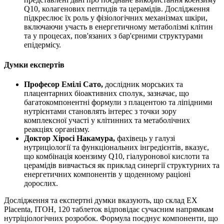
Q10, колагенових пептидів та церамідів. Дослідження
підкреслює їх роль у фізіологічних механізмах шкіри,
включаючи участь в енергетичному метаболізмі клітин
та у процесах, пов'язаних з бар'єрними структурами
епідермісу.
Думки експертів
Професор Емілі Сато,
дослідник морських та
плацентарних біоактивних сполук, зазначає, що
багатокомпонентні формули з плацентою та ліпідними
нутрієнтами становлять інтерес з точки зору
комплексної участі у клітинних та метаболічних
реакціях організму.
Доктор Хіросі Накамура,
фахівець у галузі
нутриціології та функціональних інгредієнтів, вказує,
що комбінація коензиму Q10, гіалуронової кислоти та
церамідів вивчається як приклад синергії структурних та
енергетичних компонентів у щоденному раціоні
дорослих.
Дослідження та експертні думки вказують, що склад EX
Placenta, ITOH, 120 таблеток відповідає сучасним напрямкам
нутріціологічних розробок. Формула поєднує компоненти, що