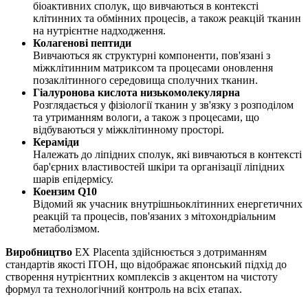
біоактивних сполук, що вивчаються в контексті
клітинних та обмінних процесів, а також реакцій тканин
на нутрієнтне надходження.
Колагенові пептиди
Вивчаються як структурні компоненти, пов'язані з
міжклітинним матриксом та процесами оновлення
позаклітинного середовища сполучних тканин.
Гіалуронова кислота низькомолекулярна
Розглядається у фізіології тканин у зв'язку з розподілом
та утриманням вологи, а також з процесами, що
відбуваються у міжклітинному просторі.
Кераміди
Належать до ліпідних сполук, які вивчаються в контексті
бар'єрних властивостей шкіри та організації ліпідних
шарів епідермісу.
Коензим Q10
Відомий як учасник внутрішньоклітинних енергетичних
реакцій та процесів, пов'язаних з мітохондріальним
метаболізмом.
Виробництво
EX Placenta здійснюється з дотриманням
стандартів якості ITOH, що відображає японський підхід до
створення нутрієнтних комплексів з акцентом на чистоту
формул та технологічний контроль на всіх етапах.