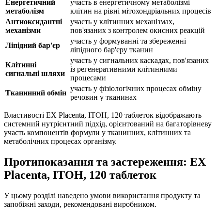
Енергетичний
участь в енергетичному метаболізмі
метаболізм
клітин на рівні мітохондріальних процесів
Антиоксидантні
участь у клітинних механізмах,
механізми
пов'язаних з контролем окисних реакцій
участь у формуванні та збереженні
Ліпідний бар'єр
ліпідного бар'єру тканин
участь у сигнальних каскадах, пов'язаних
Клітинні
із регенеративними клітинними
сигнальні шляхи
процесами
участь у фізіологічних процесах обміну
Тканинний обмін
речовин у тканинах
Властивості EX Placenta, ITOH, 120 таблеток відображають
системний нутрієнтний підхід, орієнтований на багаторівневу
участь компонентів формули у тканинних, клітинних та
метаболічних процесах організму.
Протипоказання та застереження: EX
Placenta, ITOH, 120 таблеток
У цьому розділі наведено умови використання продукту та
запобіжні заходи, рекомендовані виробником.