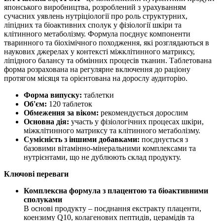
японського виробництва, розроблений з урахуванням
сучасних уявлень нутріціології про роль структурних,
ліпідних та біоактивних сполук у фізіології шкіри та
клітинного метаболізму. Формула поєднує компоненти
тваринного та біохімічного походження, які розглядаються в
наукових джерелах у контексті міжклітинного матриксу,
ліпідного балансу та обмінних процесів тканин. Таблетована
форма розрахована на регулярне включення до раціону
протягом місяця та орієнтована на дорослу аудиторію.
Форма випуску:
таблетки
Об'єм:
120 таблеток
Обмеження за віком:
рекомендується дорослим
Основна дія:
участь у фізіологічних процесах шкіри,
міжклітинного матриксу та клітинного метаболізму.
Сумісність з іншими добавками:
поєднується з
базовими вітамінно-мінеральними комплексами та
нутрієнтами, що не дублюють склад продукту.
Ключові переваги
Комплексна формула з плацентою та біоактивними
сполуками
В основі продукту – поєднання екстракту плаценти,
коензиму Q10, колагенових пептидів, церамідів та