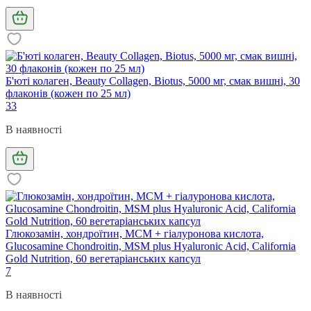
Б'юті колаген, Beauty Collagen, Biotus, 5000 мг, смак вишні, 30
флаконів (кожен по 25 мл)
33
В наявності
Глюкозамін, хондроїтин, МСМ + гіалуронова кислота,
Glucosamine Chondroitin, MSM plus Hyaluronic Acid, California
Gold Nutrition, 60 вегетаріанських капсул
7
В наявності