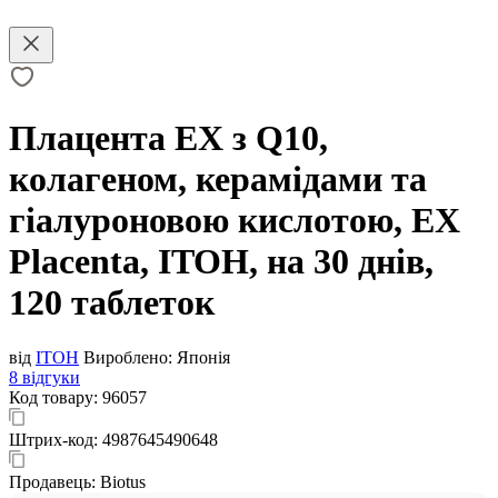
Плацента EX з Q10,
колагеном, керамідами та
гіалуроновою кислотою, EX
Placenta, ITOH, на 30 днів,
120 таблеток
від
ITOH
Вироблено:
Японія
8 відгуки
Код товару:
96057
Штрих-код:
4987645490648
Продавець:
Biotus