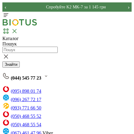
‹
›
Спробуйте K2 MK-7 за 1 145 грн
Каталог
Пошук
Знайти
(044) 545 77 23
(095) 898 01 74
(096) 267 72 17
(093) 771 66 50
(050) 468 55 52
(050) 468 55 54
(067) 461 47 96
Viber