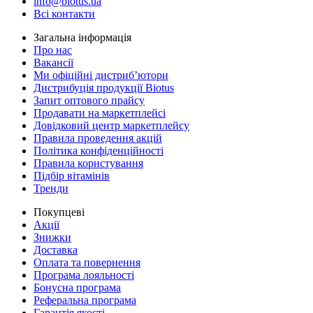
info@biotus.ua
Всі контакти
Загальна інформація
Про нас
Вакансії
Ми офіційні дистриб’ютори
Дистрибуція продукції Biotus
Запит оптового прайсу
Продавати на маркетплейсі
Довідковий центр маркетплейсу
Правила проведення акцій
Політика конфіденційності
Правила користування
Підбір вітамінів
Тренди
Покупцеві
Акції
Знижки
Доставка
Оплата та повернення
Програма лояльності
Бонусна програма
Реферальна програма
Гарантія якості