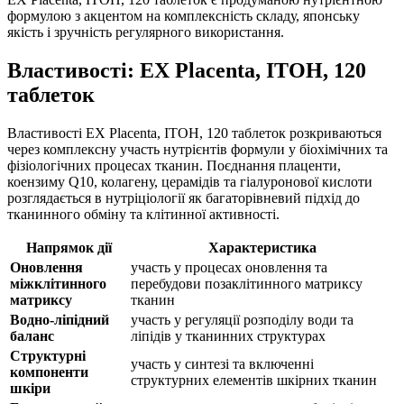
формулою з акцентом на комплексність складу, японську
якість і зручність регулярного використання.
Властивості: EX Placenta, ITOH, 120
таблеток
Властивості EX Placenta, ITOH, 120 таблеток розкриваються
через комплексну участь нутрієнтів формули у біохімічних та
фізіологічних процесах тканин. Поєднання плаценти,
коензиму Q10, колагену, церамідів та гіалуронової кислоти
розглядається в нутріціології як багаторівневий підхід до
тканинного обміну та клітинної активності.
Напрямок дії
Характеристика
Оновлення
участь у процесах оновлення та
міжклітинного
перебудови позаклітинного матриксу
матриксу
тканин
Водно-ліпідний
участь у регуляції розподілу води та
баланс
ліпідів у тканинних структурах
Структурні
участь у синтезі та включенні
компоненти
структурних елементів шкірних тканин
шкіри