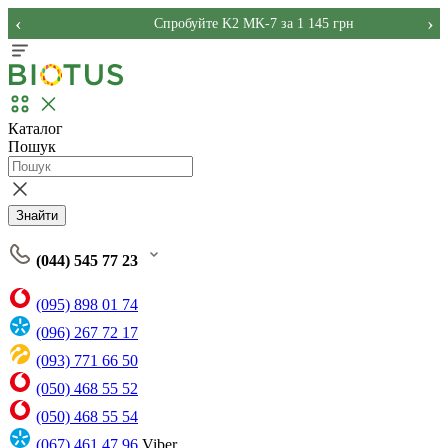
‹
›
Спробуйте K2 MK-7 за 1 145 грн
Каталог
Пошук
Знайти
(044) 545 77 23
(095) 898 01 74
(096) 267 72 17
(093) 771 66 50
(050) 468 55 52
(050) 468 55 54
(067) 461 47 96
Viber