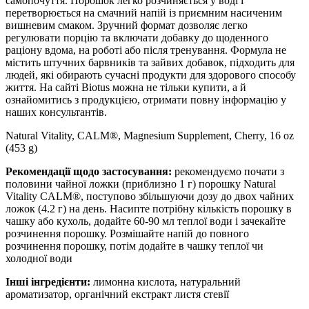
самопочуття. Порошок легко розчиняється у воді і
перетворюється на смачний напій із приємним насиченим
вишневим смаком. Зручний формат дозволяє легко
регулювати порцію та включати добавку до щоденного
раціону вдома, на роботі або після тренування. Формула не
містить штучних барвників та зайвих добавок, підходить для
людей, які обирають сучасні продукти для здорового способу
життя. На сайті Biotus можна не тільки купити, а й
ознайомитись з продукцією, отримати повну інформацію у
наших консультантів.
Natural Vitality, CALM®, Magnesium Supplement, Cherry, 16 oz
(453 g)
Рекомендації щодо застосування:
рекомендуємо почати з
половини чайної ложки (приблизно 1 г) порошку Natural
Vitality CALM®, поступово збільшуючи дозу до двох чайних
ложок (4.2 г) на день. Насипте потрібну кількість порошку в
чашку або кухоль, додайте 60-90 мл теплої води і зачекайте
розчинення порошку. Розмішайте напій до повного
розчинення порошку, потім додайте в чашку теплої чи
холодної води
Інші інгредієнти:
лимонна кислота, натуральний
ароматизатор, органічний екстракт листя стевії