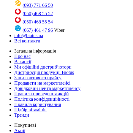
(093) 771 66 50
(050) 468 55 52
(050) 468 55 54
(067) 461 47 96
Viber
info@biotus.ua
Всі контакти
Загальна інформація
Про нас
Вакансії
Ми офіційні дистриб’ютори
Дистрибуція продукції Biotus
Запит оптового прайсу
Продавати на маркетплейсі
Довідковий центр маркетплейсу
Правила проведення акцій
Політика конфіденційності
Правила користування
Підбір вітамінів
Тренди
Покупцеві
Акції