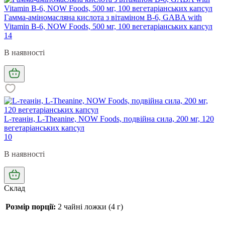
Гамма-аміномасляна кислота з вітаміном В-6, GABA with
Vitamin B-6, NOW Foods, 500 мг, 100 вегетаріанських капсул
14
В наявності
L-теанін, L-Theanine, NOW Foods, подвійна сила, 200 мг, 120
вегетаріанських капсул
10
В наявності
Склад
Розмір порції:
2 чайні ложки (4 г)