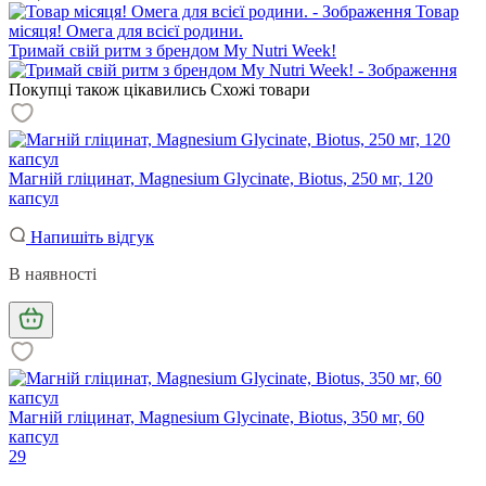
Товар
місяця! Омега для всієї родини.
Тримай свій ритм з брендом My Nutri Week!
Покупці також цікавились
Схожі товари
Магній гліцинат, Magnesium Glycinate, Biotus, 250 мг, 120
капсул
Напишіть відгук
В наявності
Магній гліцинат, Magnesium Glycinate, Biotus, 350 мг, 60
капсул
29