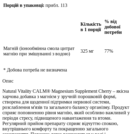
Порцій в упаковці:
прибл. 113
% від
Кількість
добової
в 1 порції
потреби
Магній (іонообмінна смола цитрат
325 мг
77%
магнію при змішуванні з водою)
* Добова потреба не визначена
Опис
Natural Vitality CALM® Magnesium Supplement Cherry – якісна
харчова добавка з магнієм у зручній порошковій формі,
створена для щоденної підтримки нервової системи,
розслаблення м'язів та загального балансу організму. Продукт
сприяє поповненню рівня магнію, який особливо важливий у
періоди стресу, підвищеного навантаження та втоми.
Регулярний прийом препарату сприяє відчуттю спокою,
внутрішнього комфорту та покращенню загального