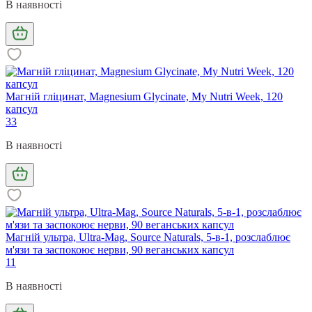
В наявності
Магній гліцинат, Magnesium Glycinate, My Nutrі Week, 120
капсул
33
В наявності
Магній ультра, Ultra-Mag, Source Naturals, 5-в-1, розслаблює
м'язи та заспокоює нерви, 90 веганських капсул
11
В наявності