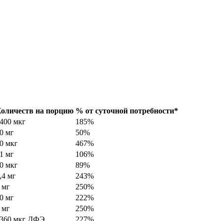
оличеств на порцию
% от суточной потребности*
400 мкг
185%
0 мг
50%
0 мкг
467%
1 мг
106%
0 мкг
89%
,4 мг
243%
 мг
250%
0 мг
222%
 мг
250%
360 мкг ДФЭ
227%