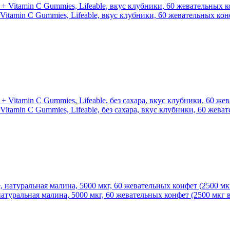
Vitamin C Gummies, Lifeable, вкус клубники, 60 жевательных кон
itamin C Gummies, Lifeable, без сахара, вкус клубники, 60 жева
 натуральная малина, 5000 мкг, 60 жевательных конфет (2500 мкг 