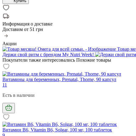
Купить
Информация о доставке
Доставим от
51 грн
Акции
Товар ме
Держи свой ритм с брендом My Nutri Week!
Покупатели также интересовались
Похожие товары
Витамины для беременных, Prenatal, Thorne, 90 капсул
11
Есть в наличии
Витамин В6, Vitamin B6, Solgar, 100 мг, 100 таблеток
9