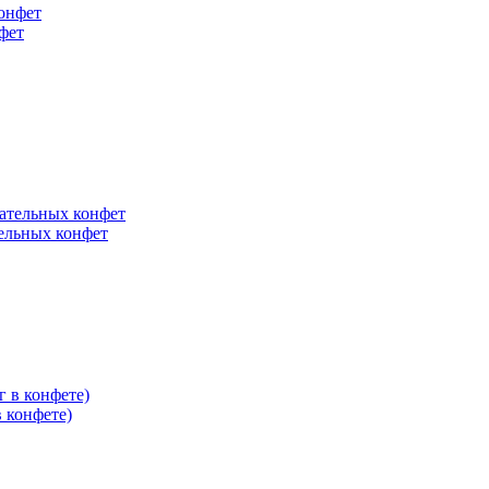
фет
тельных конфет
в конфете)