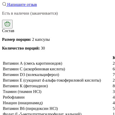
Напишите отзыв
Есть в наличии (заканчивается)
Состав
Размер порции:
2 капсулы
Количество порций:
30
К
Витамин А (смесь каротиноидов)
2
Витамин С (аскорбиновая кислота)
6
Витамин D3 (холекальциферол)
7
Витамин Е (сукцинат d-альфа-токофериловой кислоты)
2
Витамин К (фитонадион)
8
Тиамин (тиамин HCl)
3
Рибофлавин
4
Ниацин (ниацинамид)
4
Витамин B6 (пиридоксин HCl)
5
Фолат (L-5-метилтетрагидрофолат, кальций)
1