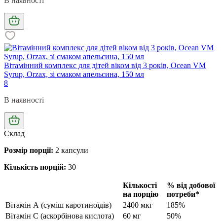
В наявності
Вітамінний комплекс для дітей віком від 3 років, Ocean VM
Syrup, Orzax, зі смаком апельсина, 150 мл
8
В наявності
Склад
Розмір порції:
2 капсули
Кількість порцій:
30
Кількості
% від добової
на порцію
потреби*
Вітамін А (суміш каротиноїдів)
2400 мкг
185%
Вітамін С (аскорбінова кислота)
60 мг
50%