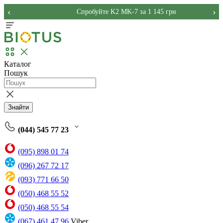
‹
›
Спробуйте K2 MK-7 за 1 145 грн
Каталог
Пошук
Знайти
(044) 545 77 23
(095) 898 01 74
(096) 267 72 17
(093) 771 66 50
(050) 468 55 52
(050) 468 55 54
(067) 461 47 96
Viber