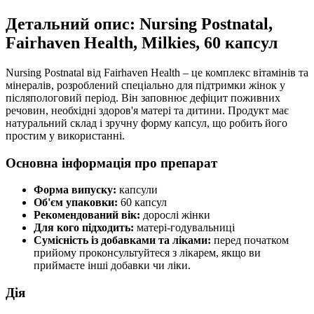
Детальний опис: Nursing Postnatal,
Fairhaven Health, Milkies, 60 капсул
Nursing Postnatal від Fairhaven Health – це комплекс вітамінів та
мінералів, розроблений спеціально для підтримки жінок у
післяпологовий період. Він заповнює дефіцит поживних
речовин, необхідні здоров'я матері та дитини. Продукт має
натуральний склад і зручну форму капсул, що робить його
простим у використанні.
Основна інформація про препарат
Форма випуску:
капсули
Об'єм упаковки:
60 капсул
Рекомендований вік:
дорослі жінки
Для кого підходить:
матері-годувальниці
Сумісність із добавками та ліками:
перед початком
прийому проконсультуйтеся з лікарем, якщо ви
приймаєте інші добавки чи ліки.
Дія