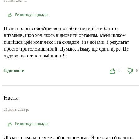
15 лют. 2024 р.
Рекомендую продукт
Після пологів обов'язково потрібно пити і їсти багато
вітамінів, щоб хоч якось відновити організм. Мені цілком
підійшов цей комплекс і за складом, і за дозами, і результат
просто приголомшливий. Думаю, візьму ще один курс. Це
чудово що є такі помічники!!
Відповісти
0
0
Настя
21 жовт. 2023 р.
Рекомендую продукт
Дівчатка реально дуже добре допомагає. Я не стала б радити,