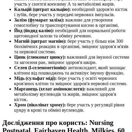
участь у синтезі коензиму А та метаболізмі жирів.
Кальцій (цитрат кальцію):
необхідний здоров'ю кісток
і зубів, бере участь у передачі нервових імпульсів.
Залізо (фумарат заліза):
важливе для утворення
гемоглобіну та транспортування кисню в організмі.
Йод (йодид калію):
необхідний для нормальної роботи
щитовидної залози та обміну речовин.
Магній (цитрат магнію):
бере участь у більш ніж 300
біохімічних реакціях в організмі, зміцнює здоров'я м'язів
та нервової системи.
Цинк (глюконат цинку):
важливий для імунної системи
та загоєння ран, зміцнює здоров'я шкіри.
Селен (l-селенометіонін):
антиоксидант, який захищає
клітини від пошкоджень та активізує імунну функцію.
Мідь (сульфат міді):
бере участь у освіті червоних
кров'яних клітин та зміцнює здоров'я нервової системи.
Марганець (хелат амінокислоти):
важливий для
метаболізму вуглеводів та жирів, зміцнює здоров'я
кісток.
Хром (піколінат хрому):
бере участь у регуляції рівня
цукру в крові та обміні вуглеводів.
Дослідження про користь: Nursing
Postnatal, Fairhaven Health, Milkies, 60