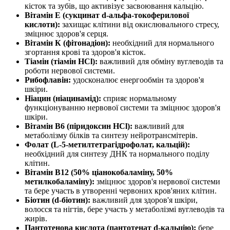
кісток та зубів, що активізує засвоювання кальцію.
Вітамін Е (сукцинат d-альфа-токоферилової
кислоти):
захищає клітини від окислювального стресу,
зміцнює здоров'я серця.
Вітамін К (фітонадіон):
необхідний для нормального
згортання крові та здоров'я кісток.
Тіамін (тіамін HCl):
важливий для обміну вуглеводів та
роботи нервової системи.
Рибофлавін:
удосконалює енергообмін та здоров'я
шкіри.
Ніацин (ніацинамід):
сприяє нормальному
функціонуванню нервової системи та зміцнює здоров'я
шкіри.
Вітамін B6 (піридоксин HCl):
важливий для
метаболізму білків та синтезу нейротрансмітерів.
Фолат (L-5-метилтетрагідрофолат, кальцій):
необхідний для синтезу ДНК та нормального поділу
клітин.
Вітамін B12 (50% ціанокобаламіну, 50%
метилкобаламіну):
зміцнює здоров'я нервової системи
та бере участь в утворенні червоних кров'яних клітин.
Біотин (d-біотин):
важливий для здоров'я шкіри,
волосся та нігтів, бере участь у метаболізмі вуглеводів та
жирів.
Пантотенова кислота (пантотенат d-кальцію):
бере