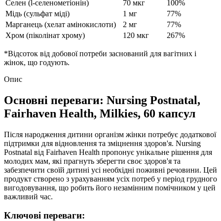
Селен (l-селенометіонін)
70 мкг
100%
Мідь (сульфат міді)
1 мг
77%
Марганець (хелат амінокислоти)
2 мг
77%
Хром (піколінат хрому)
120 мкг
267%
*Відсоток від добової потреби заснований
для вагітних і
жінок, що годують.
Опис
Основні переваги: Nursing Postnatal,
Fairhaven Health, Milkies, 60 капсул
Після народження дитини організм жінки потребує додаткової
підтримки для відновлення та зміцнення здоров'я. Nursing
Postnatal від Fairhaven Health пропонує унікальне рішення для
молодих мам, які прагнуть зберегти своє здоров'я та
забезпечити своїй дитині усі необхідні поживні речовини. Цей
продукт створено з урахуванням усіх потреб у період грудного
вигодовування, що робить його незамінним помічником у цей
важливий час.
Ключові переваги: