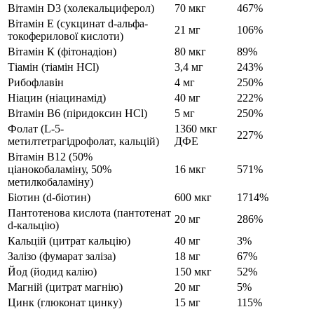
Вітамін D3 (холекальциферол)
70 мкг
467%
Вітамін Е (сукцинат d-альфа-
21 мг
106%
токоферилової кислоти)
Вітамін К (фітонадіон)
80 мкг
89%
Тіамін (тіамін HCl)
3,4 мг
243%
Рибофлавін
4 мг
250%
Ніацин (ніацинамід)
40 мг
222%
Вітамін B6 (піридоксин HCl)
5 мг
250%
Фолат (L-5-
1360 мкг
227%
метилтетрагідрофолат, кальцій)
ДФЕ
Вітамін B12 (50%
ціанокобаламіну, 50%
16 мкг
571%
метилкобаламіну)
Біотин (d-біотин)
600 мкг
1714%
Пантотенова кислота (пантотенат
20 мг
286%
d-кальцію)
Кальцій (цитрат кальцію)
40 мг
3%
Залізо (фумарат заліза)
18 мг
67%
Йод (йодид калію)
150 мкг
52%
Магній (цитрат магнію)
20 мг
5%
Цинк (глюконат цинку)
15 мг
115%