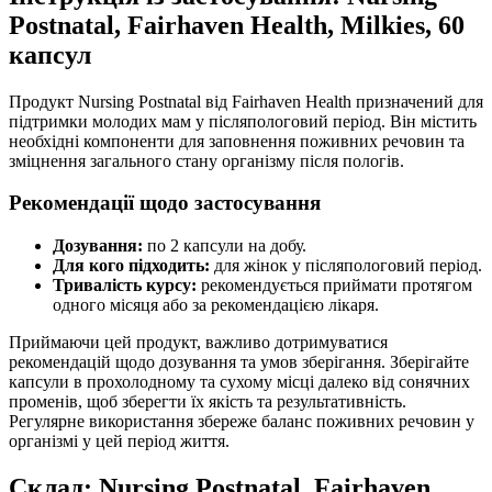
Postnatal, Fairhaven Health, Milkies, 60
капсул
Продукт Nursing Postnatal від Fairhaven Health призначений для
підтримки молодих мам у післяпологовий період. Він містить
необхідні компоненти для заповнення поживних речовин та
зміцнення загального стану організму після пологів.
Рекомендації щодо застосування
Дозування:
по 2 капсули на добу.
Для кого підходить:
для жінок у післяпологовий період.
Тривалість курсу:
рекомендується приймати протягом
одного місяця або за рекомендацією лікаря.
Приймаючи цей продукт, важливо дотримуватися
рекомендацій щодо дозування та умов зберігання. Зберігайте
капсули в прохолодному та сухому місці далеко від сонячних
променів, щоб зберегти їх якість та результативність.
Регулярне використання збереже баланс поживних речовин у
організмі у цей період життя.
Склад: Nursing Postnatal, Fairhaven