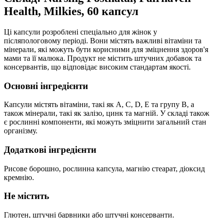
Health, Milkies, 60 капсул
Ці капсули розроблені спеціально для жінок у
післяпологовому періоді. Вони містять важливі вітаміни та
мінерали, які можуть бути корисними для зміцнення здоров'я
мами та її малюка. Продукт не містить штучних добавок та
консервантів, що відповідає високим стандартам якості.
Основні інгредієнти
Капсули містять вітаміни, такі як A, C, D, E та групу B, а
також мінерали, такі як залізо, цинк та магній. У складі також
є рослинні компоненти, які можуть зміцнити загальний стан
організму.
Додаткові інгредієнти
Рисове борошно, рослинна капсула, магнію стеарат, діоксид
кремнію.
Не містить
Глютен, штучні барвники або штучні консерванти.