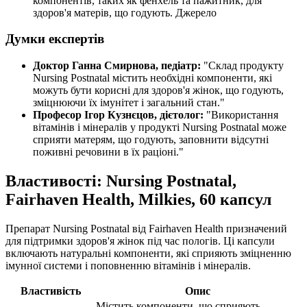
компонентів, таких як фенхель та пажитник, для
здоров'я матерів, що годують. Джерело
Думки експертів
Доктор Ганна Смирнова, педіатр:
"Склад продукту
Nursing Postnatal містить необхідні компоненти, які
можуть бути корисні для здоров'я жінок, що годують,
зміцнюючи їх імунітет і загальний стан."
Професор Ігор Кузнєцов, дієтолог:
"Використання
вітамінів і мінералів у продукті Nursing Postnatal може
сприяти матерям, що годують, заповнити відсутні
поживні речовини в їх раціоні."
Властивості: Nursing Postnatal,
Fairhaven Health, Milkies, 60 капсул
Препарат Nursing Postnatal від Fairhaven Health призначений
для підтримки здоров'я жінок під час пологів. Ці капсули
включають натуральні компоненти, які сприяють зміцненню
імунної системи і поповненню вітамінів і мінералів.
Властивість
Опис
Містить компоненти, що сприяють