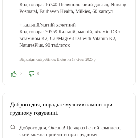
Код товара: 16740
Післяпологовий догляд, Nursing
Postnatal, Fairhaven Health, Milkies, 60 капсул
+ кальцій/магній хелатний
Код товара: 70559
Кальцій, магній, вітамін D3 з
вітаміном K2, Cal/Mag/Vit D3 with Vitamin K2,
NaturesPlus, 90 таблеток
Відповідь:
співробітник Biotus
на 17 січня 2025 р.
0
0
Доброго дня, порадьте мультивітаміни при
грудному годуванні.
Доброго дня, Оксана! Це якраз і є той комплекс,
який можна приймати при грудному