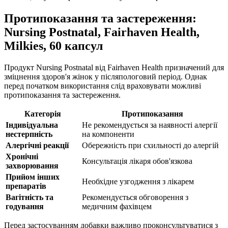
Протипоказання та застереження:
Nursing Postnatal, Fairhaven Health,
Milkies, 60 капсул
Продукт Nursing Postnatal від Fairhaven Health призначений для
зміцнення здоров'я жінок у післяпологовий період. Однак
перед початком використання слід враховувати можливі
протипоказання та застереження.
Категорія
Протипоказання
Індивідуальна
Не рекомендується за наявності алергії
нестерпність
на компоненти
Алергічні реакції
Обережність при схильності до алергій
Хронічні
Консультація лікаря обов'язкова
захворювання
Прийом інших
Необхідне узгодження з лікарем
препаратів
Вагітність та
Рекомендується обговорення з
годування
медичним фахівцем
Перед застосуванням добавки важливо проконсультуватися з