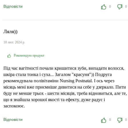
Відповісти
0
0
Ляля))
18 лют. 2024 р.
Рекомендую продукт
Під час вагітності почали кришитися зуби, випадати волосся,
шкіра стала тонка і суха... Загалом "красуня")) Подруга
рекомендувала полівітаміни Nursing Postnatal. І ось через
місяць мені вже приємніше дивитися на себе у дзеркало. Пити
буду не менше трьох - шести місяців, треба відновиться, але те,
що я знайшла хорошої якості та ефекту, дуже радує і
заспокоює.
Відповісти
0
0