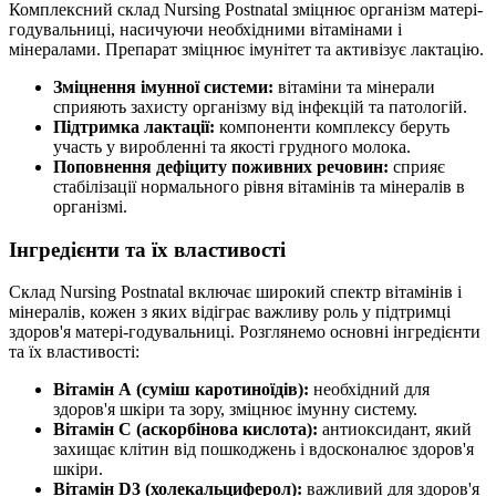
Комплексний склад Nursing Postnatal зміцнює організм матері-
годувальниці, насичуючи необхідними вітамінами і
мінералами. Препарат зміцнює імунітет та активізує лактацію.
Зміцнення імунної системи:
вітаміни та мінерали
сприяють захисту організму від інфекцій та патологій.
Підтримка лактації:
компоненти комплексу беруть
участь у виробленні та якості грудного молока.
Поповнення дефіциту поживних речовин:
сприяє
стабілізації нормального рівня вітамінів та мінералів в
організмі.
Інгредієнти та їх властивості
Склад Nursing Postnatal включає широкий спектр вітамінів і
мінералів, кожен з яких відіграє важливу роль у підтримці
здоров'я матері-годувальниці. Розглянемо основні інгредієнти
та їх властивості:
Вітамін А (суміш каротиноїдів):
необхідний для
здоров'я шкіри та зору, зміцнює імунну систему.
Вітамін С (аскорбінова кислота):
антиоксидант, який
захищає клітин від пошкоджень і вдосконалює здоров'я
шкіри.
Вітамін D3 (холекальциферол):
важливий для здоров'я