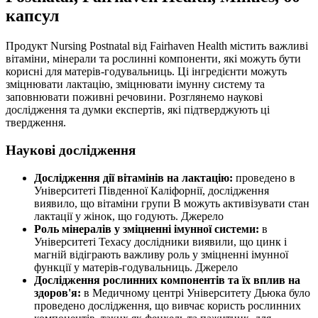
капсул
Продукт Nursing Postnatal від Fairhaven Health містить важливі
вітаміни, мінерали та рослинні компоненти, які можуть бути
корисні для матерів-годувальниць. Ці інгредієнти можуть
зміцнювати лактацію, зміцнювати імунну систему та
заповнювати поживні речовини. Розглянемо наукові
дослідження та думки експертів, які підтверджують ці
твердження.
Наукові дослідження
Дослідження дії вітамінів на лактацію:
проведено в
Університеті Південної Каліфорнії, дослідження
виявило, що вітаміни групи B можуть активізувати стан
лактації у жінок, що годують. Джерело
Роль мінералів у зміцненні імунної системи:
в
Університеті Техасу дослідники виявили, що цинк і
магній відіграють важливу роль у зміцненні імунної
функції у матерів-годувальниць. Джерело
Дослідження рослинних компонентів та їх вплив на
здоров'я:
в Медичному центрі Університету Дьюка було
проведено дослідження, що вивчає користь рослинних