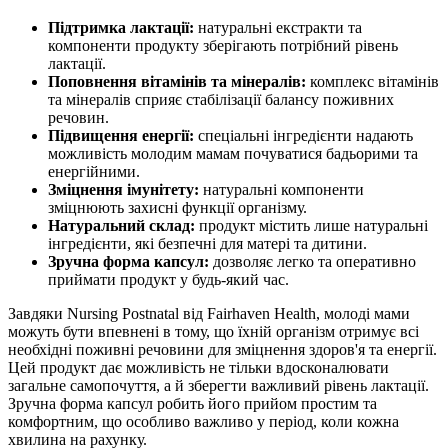
Підтримка лактації:
натуральні екстракти та
компоненти продукту зберігають потрібний рівень
лактації.
Поповнення вітамінів та мінералів:
комплекс вітамінів
та мінералів сприяє стабілізації балансу поживних
речовин.
Підвищення енергії:
спеціальні інгредієнти надають
можливість молодим мамам почуватися бадьорими та
енергійними.
Зміцнення імунітету:
натуральні компоненти
зміцнюють захисні функції організму.
Натуральний склад:
продукт містить лише натуральні
інгредієнти, які безпечні для матері та дитини.
Зручна форма капсул:
дозволяє легко та оперативно
приймати продукт у будь-який час.
Завдяки Nursing Postnatal від Fairhaven Health, молоді мами
можуть бути впевнені в тому, що їхній організм отримує всі
необхідні поживні речовини для зміцнення здоров'я та енергії.
Цей продукт дає можливість не тільки вдосконалювати
загальне самопочуття, а й зберегти важливий рівень лактації.
Зручна форма капсул робить його прийом простим та
комфортним, що особливо важливо у період, коли кожна
хвилина на рахунку.