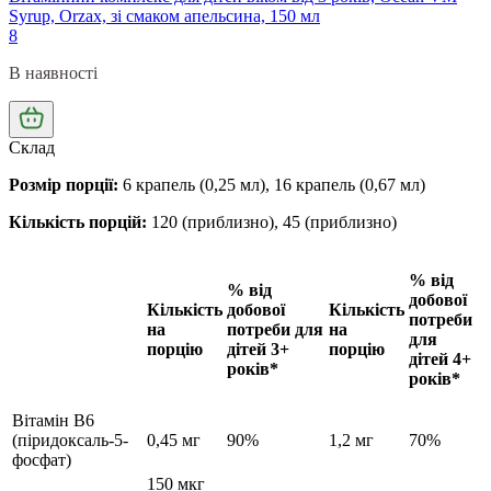
Syrup, Orzax, зі смаком апельсина, 150 мл
8
В наявності
Склад
Розмір порції:
6 крапель (0,25 мл), 16 крапель (0,67 мл)
Кількість порцій:
120 (приблизно), 45 (приблизно)
% від
% від
добової
Кількість
добової
Кількість
потреби
на
потреби
для
на
для
порцію
дітей
3+
порцію
дітей 4+
років*
років*
Вітамін B6
(піридоксаль-5-
0,45 мг
90%
1,2 мг
70%
фосфат)
150 мкг