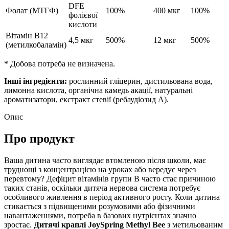
DFE
Фолат (МТГФ)
100%
400 мкг
100%
фолієвої
кислоти
Вітамін B12
4,5 мкг
500%
12 мкг
500%
(метилкобаламін)
* Добова потреба не визначена.
Інші інгредієнти:
рослинний гліцерин, дистильована вода,
лимонна кислота, органічна камедь акації, натуральні
ароматизатори, екстракт стевії (ребаудіозид А).
Опис
Про продукт
Ваша дитина часто виглядає втомленою після школи, має
труднощі з концентрацією на уроках або вередує через
перевтому? Дефіцит вітамінів групи B часто стає причиною
таких станів, оскільки дитяча нервова система потребує
особливого живлення в період активного росту. Коли дитина
стикається з підвищеними розумовими або фізичними
навантаженнями, потреба в базових нутрієнтах значно
зростає.
Дитячі краплі JoySpring Methyl Bee
з метильованим