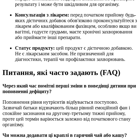
результату і може бути шкідливим для організму.
Консультація з лікарем:
перед початком прийому будь-
яких дієтичних добавок обов'язково проконсультуйтеся з
лікарем або кваліфікованим фахівцем, особливо якщо ви
вагітні, годуєте грудьми, маєте хронічні захворювання
або приймаєте інші препарати.
Статус продукту:
цей продукт є дієтичною добавкою.
Не є лікарським засобом. Не призначений для
діагностики, терапії чи профілактики захворювань.
Питання, які часто задають (FAQ)
Через який час помітні перші зміни в поведінці дитини при
поповненні дефіциту?
Поповнення рівня нутрієнтів відбувається поступово.
Зазвичай батьки відзначають більш рівний емоційний фан і
спокійне засинання на другому-третьому тижні прийому,
проте цей термін варіюється залежно від початкового стану
організму.
Чи можна додавати ці краплі в гарячий чай або кашу?