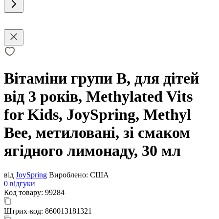
Вітаміни групи B, для дітей
від 3 років, Methylated Vits
for Kids, JoySpring, Methyl
Bee, метиловані, зі смаком
ягідного лимонаду, 30 мл
від
JoySpring
Вироблено:
США
0 відгуки
Код товару:
99284
Штрих-код:
860013181321