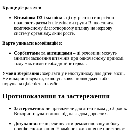
Краще діє разом з:
Вітаміном D3 і магнієм
- ці нутрієнти синергічно
працюють разом із вітамінами групи B, що сприяє
комплексному благотворному впливу на нервову
систему організму, який росте.
Варто уникати комбінацій з:
Сорбентами та антацидами
– ці речовини можуть
знизити засвоєння вітамінів при одночасному прийомі,
тому між ними необхідний інтервал.
Умови зберігання:
зберігати
у недоступному для дітей місці.
Не використовувати, якщо упаковка пошкоджена або
порушена цілісність пломби.
Протипоказання та застереження
Застереження:
не
призначене для дітей віком до 3 років.
Використовувати лише під наглядом дорослих.
Дозування:
не перевищувати рекомендовану добову
порцію споживання. Надмірне вживання не прискорює