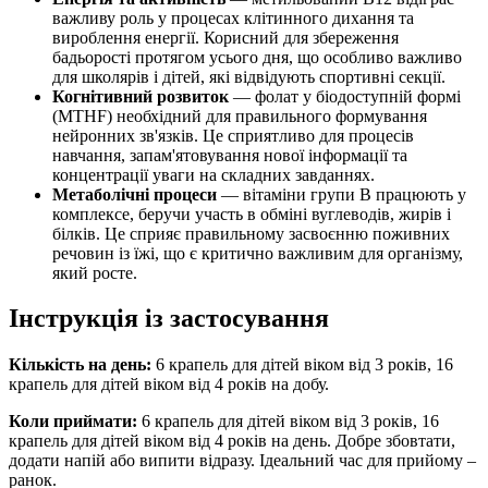
важливу роль у процесах клітинного дихання та
вироблення енергії. Корисний для збереження
бадьорості протягом усього дня, що особливо важливо
для школярів і дітей, які відвідують спортивні секції.
Когнітивний розвиток
— фолат у біодоступній формі
(MTHF) необхідний для правильного формування
нейронних зв'язків. Це сприятливо для процесів
навчання, запам'ятовування нової інформації та
концентрації уваги на складних завданнях.
Метаболічні процеси
— вітаміни групи B працюють у
комплексе, беручи участь в обміні вуглеводів, жирів і
білків. Це сприяє правильному засвоєнню поживних
речовин із їжі, що є критично важливим для організму,
який росте.
Інструкція із застосування
Кількість на день:
6 крапель для дітей віком від 3 років, 16
крапель для дітей віком від 4 років
на добу.
Коли приймати:
6 крапель для дітей віком від 3 років, 16
крапель для дітей віком від 4 років на день. Добре збовтати,
додати напій або випити відразу
. Ідеальний час для прийому –
ранок.