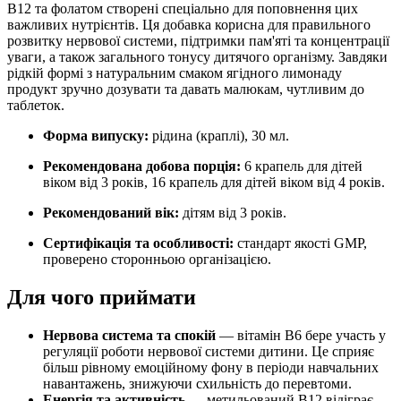
B12 та фолатом створені спеціально для поповнення цих
важливих нутрієнтів. Ця добавка корисна для правильного
розвитку нервової системи, підтримки пам'яті та концентрації
уваги, а також загального тонусу дитячого організму. Завдяки
рідкій формі з натуральним смаком ягідного лимонаду
продукт зручно дозувати та давать малюкам, чутливим до
таблеток.
Форма випуску:
рідина (краплі), 30 мл.
Рекомендована добова порція:
6 крапель для дітей
віком від 3 років, 16 крапель для дітей віком від 4 років
.
Рекомендований вік:
дітям від 3 років.
Сертифікація та особливості:
стандарт якості GMP,
проверено сторонньою організацією
.
Для чого приймати
Нервова система та спокій
— вітамін B6 бере участь у
регуляції роботи нервової системи дитини. Це сприяє
більш рівному емоційному фону в періоди навчальних
навантажень, знижуючи схильність до перевтоми.
Енергія та активність
— метильований B12 відіграє