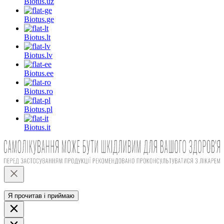
Biotus.
uz
Biotus.
ge
Biotus.
lt
Biotus.
lv
Biotus.
ee
Biotus.
ro
Biotus.
pl
Biotus.
it
Я прочитав і приймаю