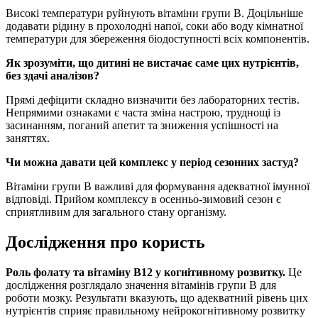
Високі температури руйнують вітаміни групи B. Доцільніше
додавати рідину в прохолодні напої, соки або воду кімнатної
температури для збереження біодоступності всіх компонентів.
Як зрозуміти, що дитині не вистачає саме цих нутрієнтів,
без здачі аналізов?
Прямі дефіцити складно визначити без лабораторних тестів.
Непрямими ознаками є часта зміна настрою, труднощі із
засинанням, поганий апетит та зниження успішності на
заняттях.
Чи можна давати цей комплекс у період сезонних застуд?
Вітаміни групи B важливі для формування адекватної імунної
відповіді. Прийом комплексу в осенньо-зимовий сезон є
сприятливим для загального стану організму.
Дослідження про користь
Роль фолату та вітаміну B12 у когнітивному розвитку.
Це
дослідження розглядало значення вітамінів групи B для
роботи мозку. Результати вказують, що адекватний рівень цих
нутрієнтів сприяє правильному нейрокогнітивному розвитку