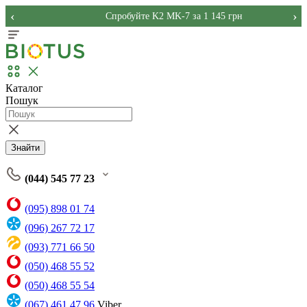
‹
›
Спробуйте K2 MK-7 за 1 145 грн
Каталог
Пошук
Знайти
(044) 545 77 23
(095) 898 01 74
(096) 267 72 17
(093) 771 66 50
(050) 468 55 52
(050) 468 55 54
(067) 461 47 96
Viber