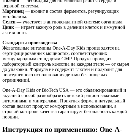
Тиамин
— необходим для нормальной работы сердца и
нервной системы.
Марганец
— входит в состав ферментов, регулирующих
метаболизм.
Селен
— участвует в антиоксидантной системе организма.
Цинк
— играет важную роль в делении клеток и иммунной
активности.
Стандарты производства
Жевательные витамины One-A-Day Kids производятся на
сертифицированных мощностях, соответствующих
международным стандартам GMP. Продукт проходит
лабораторный контроль качества на каждом этапе — от сырья
до упаковки. Формула не содержит глютен и подходит для
повседневного использования детьми без пищевых
ограничений.
One-A-Day Kids от BioTech USA — это сбалансированный и
вкусный способ разнообразить детский рацион важными
витаминами и минералами. Приятная форма и натуральный
состав делают продукт комфортным в использовании, а
строгий контроль качества гарантирует безопасность каждой
порции.
Инструкция по применению: One-A-