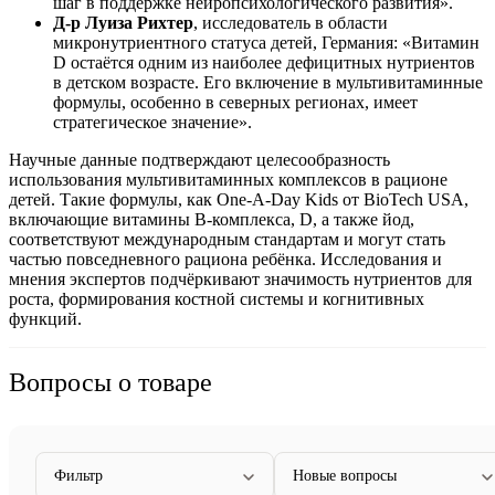
шаг в
поддержке
нейропсихологического развития».
Д-р Луиза Рихтер
, исследователь в области
микронутриентного статуса детей, Германия: «Витамин
D остаётся одним из наиболее дефицитных нутриентов
в детском возрасте. Его включение в мультивитаминные
формулы, особенно в северных регионах, имеет
стратегическое значение».
Научные данные подтверждают целесообразность
использования мультивитаминных комплексов в рационе
детей. Такие формулы, как One-A-Day Kids от BioTech USA,
включающие витамины B-комплекса, D, а также йод,
соответствуют международным стандартам и могут стать
частью повседневного рациона ребёнка. Исследования и
мнения экспертов подчёркивают значимость нутриентов для
роста, формирования костной системы и когнитивных
функций.
Вопросы о товаре
Фильтр
Новые вопросы