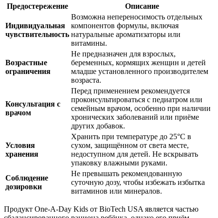
Предостережение
Описание
Возможна непереносимость отдельных
Индивидуальная
компонентов формулы, включая
чувствительность
натуральные ароматизаторы или
витамины.
Не предназначен для взрослых,
Возрастные
беременных, кормящих женщин и детей
ограничения
младше установленного производителем
возраста.
Перед применением рекомендуется
проконсультироваться с педиатром или
Консультация с
семейным врачом, особенно при наличии
врачом
хронических заболеваний или приёме
других добавок.
Хранить при температуре до 25°C в
Условия
сухом, защищённом от света месте,
хранения
недоступном для детей. Не вскрывать
упаковку влажными руками.
Не превышать рекомендованную
Соблюдение
суточную дозу, чтобы избежать избытка
дозировки
витаминов или минералов.
Продукт One-A-Day Kids от BioTech USA является частью
сбалансированного рациона ребёнка, однако его приём