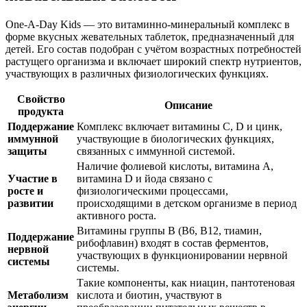
One-A-Day Kids — это витаминно-минеральный комплекс в
форме вкусных жевательных таблеток, предназначенный для
детей. Его состав подобран с учётом возрастных потребностей
растущего организма и включает широкий спектр нутриентов,
участвующих в различных физиологических функциях.
Свойство
Описание
продукта
Поддержание
Комплекс включает витамины C, D и цинк,
иммунной
участвующие в биологических функциях,
защиты
связанных с иммунной системой.
Наличие фолиевой кислоты, витамина A,
Участие в
витамина D и йода связано с
росте и
физиологическими процессами,
развитии
происходящими в детском организме в период
активного роста.
Витамины группы B (B6, B12, тиамин,
Поддержание
рибофлавин) входят в состав ферментов,
нервной
участвующих в функционировании нервной
системы
системы.
Такие компоненты, как ниацин, пантотеновая
Метаболизм
кислота и биотин, участвуют в