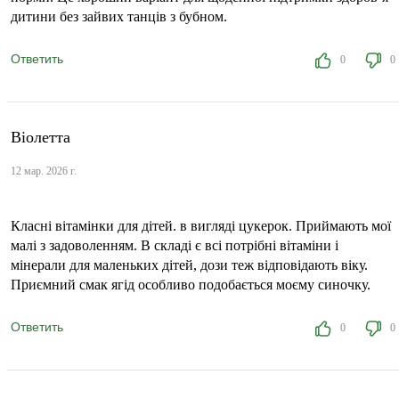
дитини без зайвих танців з бубном.
Ответить
0
0
Віолетта
12 мар. 2026 г.
Класні вітамінки для дітей. в вигляді цукерок. Приймають мої
малі з задоволенням. В складі є всі потрібні вітаміни і
мінерали для маленьких дітей, дози теж відповідають віку.
Приємний смак ягід особливо подобається моєму синочку.
Ответить
0
0