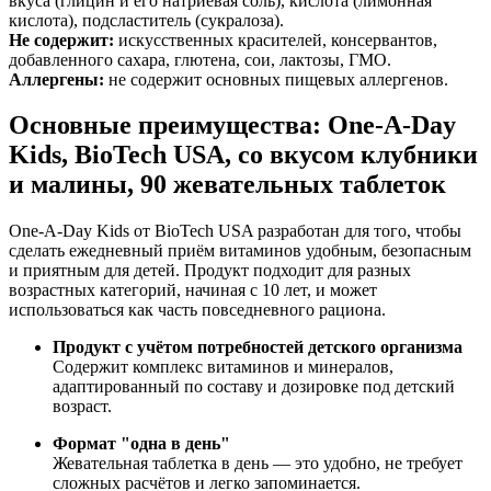
вкуса (глицин и его натриевая соль), кислота (лимонная
кислота), подсластитель (сукралоза).
Не содержит:
искусственных красителей, консервантов,
добавленного сахара, глютена, сои, лактозы, ГМО.
Аллергены:
не содержит основных пищевых аллергенов.
Основные преимущества: One-A-Day
Kids, BioTech USA, со вкусом клубники
и малины, 90 жевательных таблеток
One-A-Day Kids от BioTech USA разработан для того, чтобы
сделать ежедневный приём витаминов удобным, безопасным
и приятным для детей. Продукт подходит для разных
возрастных категорий, начиная с 10 лет, и может
использоваться как часть повседневного рациона.
Продукт с учётом потребностей детского организма
Содержит комплекс витаминов и минералов,
адаптированный по составу и дозировке под детский
возраст.
Формат "одна в день"
Жевательная таблетка в день — это удобно, не требует
сложных расчётов и легко запоминается.