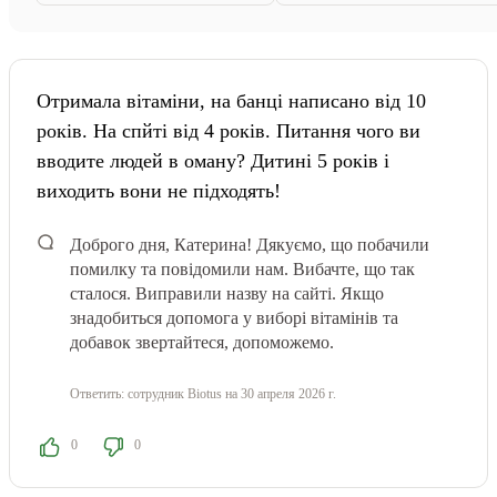
Отримала вітаміни, на банці написано від 10
років. На спйті від 4 років. Питання чого ви
вводите людей в оману? Дитині 5 років і
виходить вони не підходять!
Доброго дня, Катерина! Дякуємо, що побачили
помилку та повідомили нам. Вибачте, що так
сталося. Виправили назву на сайті. Якщо
знадобиться допомога у виборі вітамінів та
добавок звертайтеся, допоможемо.
Ответить:
сотрудник Biotus
на 30 апреля 2026 г.
0
0