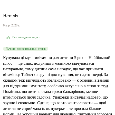
Наталія
6 апр. 2026 г.
Рекомендую продукт
Лучший положительный отзыв
Купувала ці мультивітаміни для дитини 5 років. Найбільший
плюс — це смак: полуниця з малиною відчувається
натурально, тому дитина сама нагадує, що час приймати
вітамінку. Таблетки зручні для жування, не надто тверді. За
складом теж виглядають збалансовано — є основні вітаміни
для підтримки імунітету, особливо актуально в сезон застуд.
Помітила, що дитина стала трохи бадьорішою, менше
втомлюється після садочка. Упаковки вистачає надовго, що
зручно і економно. Єдине, що варто контролювати — щоб
дитина не сприймала їх як цукерки і не просила більше
норми. Це хороший варіант для щоденної підтримки здоров’я