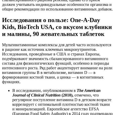
должен учитывать индивидуальные особенности организма и
общие рекомендации по использованию витаминных добавок.
Исследования о пользе: One-A-Day
Kids, BioTech USA, со вкусом клубники
и малины, 90 жевательных таблеток
Мультивитаминные комплексы для детей часто используются
в рационе как источник ключевых микронутриентов.
Исследования, проведённые в США и странах Европы,
подчёркивают значимость сбалансированного витаминного
состава для физиологических функций, особенно в периоды
интенсивного роста. Ряд работ акцентирует внимание на роли
витаминов группы B в метаболизме, витамин D — в
формировании костной ткани, а цинка — в когнитивных
функциях.
В исследовании, опубликованном в
The American
Journal of Clinical Nutrition
(2010),
отмечено, что
регулярное поступление витамина D в детском возрасте
коррелирует с оптимальной плотностью костной ткани
и минерализацией. Европейское агентство EFSA
(European Food Safety Authority) в 2014 году подтвердило