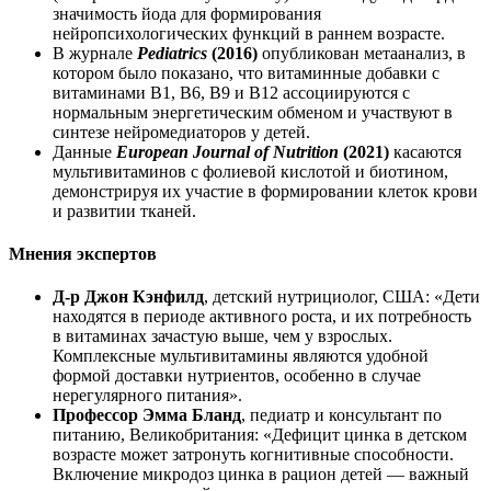
значимость йода для формирования
нейропсихологических функций в раннем возрасте.
В журнале
Pediatrics
(2016)
опубликован метаанализ, в
котором было показано, что витаминные добавки с
витаминами B1, B6, B9 и B12 ассоциируются с
нормальным энергетическим обменом и участвуют в
синтезе нейромедиаторов у детей.
Данные
European Journal of Nutrition
(2021)
касаются
мультивитаминов с фолиевой кислотой и биотином,
демонстрируя их участие в формировании клеток крови
и развитии тканей.
Мнения экспертов
Д-р Джон Кэнфилд
, детский нутрициолог, США: «Дети
находятся в периоде активного роста, и их потребность
в витаминах зачастую выше, чем у взрослых.
Комплексные мультивитамины являются удобной
формой доставки нутриентов, особенно в случае
нерегулярного питания».
Профессор Эмма Бланд
, педиатр и консультант по
питанию, Великобритания: «Дефицит цинка в детском
возрасте может затронуть когнитивные способности.
Включение микродоз цинка в рацион детей — важный