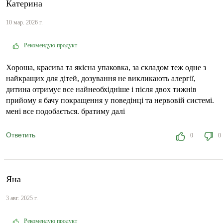
Катерина
10 мар. 2026 г.
Рекомендую продукт
Хороша, красива та якісна упаковка, за складом теж одне з
найкращих для дітей, дозування не викликають алергії,
дитина отримує все найнеобхідніше і після двох тижнів
прийому я бачу покращення у поведінці та нервовій системі.
мені все подобається. братиму далі
Ответить
0
0
Яна
3 авг. 2025 г.
Рекомендую продукт