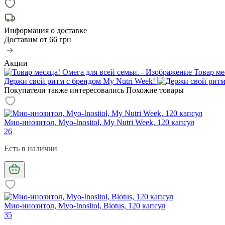
Информация о доставке
Доставим от
66 грн
Акции
Товар ме
Держи свой ритм с брендом My Nutri Week!
Покупатели также интересовались
Похожие товары
Мио-инозитол, Myo-Inositol, My Nutri Week, 120 капсул
26
Есть в наличии
Мио-инозитол, Myo-Inositol, Biotus, 120 капсул
35