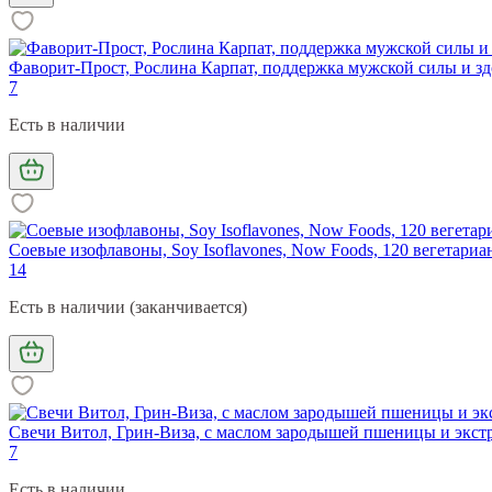
Фаворит-Прост, Рослина Карпат, поддержка мужской силы и здо
7
Есть в наличии
Соевые изофлавоны, Soy Isoflavones, Now Foods, 120 вегетариа
14
Есть в наличии (заканчивается)
Свечи Витол, Грин-Виза, с маслом зародышей пшеницы и экст
7
Есть в наличии