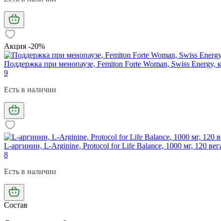
Акция -20%
Поддержка при менопаузе, Femiton Forte Woman, Swiss Energy, 
9
Есть в наличии
L-аргинин, L-Arginine, Protocol for Life Balance, 1000 мг, 120 в
8
Есть в наличии
Состав