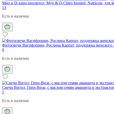
Мио и D-хиро инозитол, Myo & D-Chiro Inositol, Nutricost, для
13
Есть в наличии
Фитосвечи Вагифлорин, Рослина Карпат, поддержка женского з
9
Есть в наличии
Свечи Витол, Грин-Виза, с маслом семян амаранта и экстракто
5
Есть в наличии