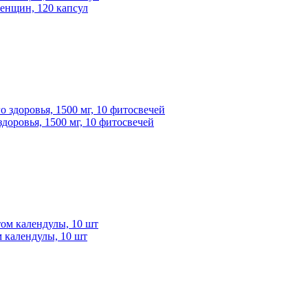
 женщин, 120 капсул
доровья, 1500 мг, 10 фитосвечей
м календулы, 10 шт