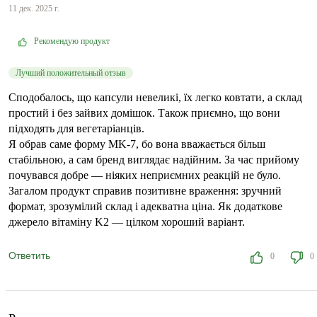
11 дек. 2025 г.
Рекомендую продукт
Лучший положительный отзыв
Сподобалось, що капсули невеликі, їх легко ковтати, а склад
простий і без зайвих домішок. Також приємно, що вони
підходять для вегетаріанців.
Я обрав саме форму MK-7, бо вона вважається більш
стабільною, а сам бренд виглядає надійним. За час прийому
почувався добре — ніяких неприємних реакцій не було.
Загалом продукт справив позитивне враження: зручний
формат, зрозумілий склад і адекватна ціна. Як додаткове
джерело вітаміну K2 — цілком хороший варіант.
Ответить
0
0