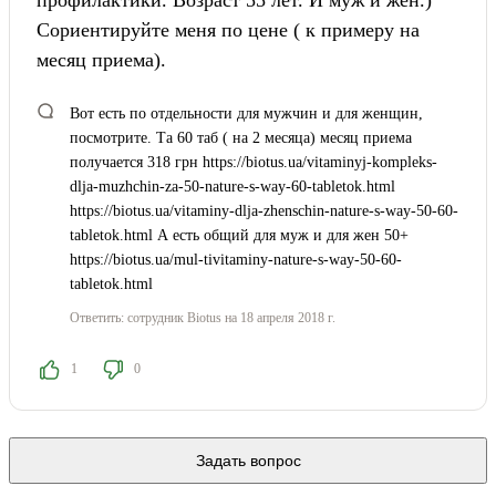
профилактики. Возраст 55 лет. И муж и жен.)
Сориентируйте меня по цене ( к примеру на
месяц приема).
Вот есть по отдельности для мужчин и для женщин,
посмотрите. Та 60 таб ( на 2 месяца) месяц приема
получается 318 грн https://biotus.ua/vitaminyj-kompleks-
dlja-muzhchin-za-50-nature-s-way-60-tabletok.html
https://biotus.ua/vitaminy-dlja-zhenschin-nature-s-way-50-60-
tabletok.html А есть общий для муж и для жен 50+
https://biotus.ua/mul-tivitaminy-nature-s-way-50-60-
tabletok.html
Ответить:
сотрудник Biotus
на 18 апреля 2018 г.
1
0
Задать вопрос