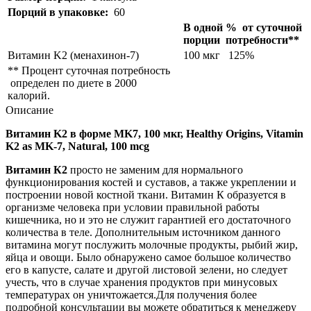
Порций в упаковке:
60
В одной
% от суточной
порции
потребности**
Витамин K2 (менахинон-7)
100 мкг
125%
** Процент суточная потребность
определен по диете в 2000
калорий.
Описание
Витамин K2 в форме MK7, 100 мкг, Healthy Origins, Vitamin
K2 as MK-7, Natural, 100 mcg
Витамин К2
просто не заменим для нормального
функционирования костей и суставов, а также укреплении и
построении новой костной ткани.
Витамин К образуется в
организме человека при условии правильной работы
кишечника, но и это не служит гарантией его достаточного
количества в теле. Дополнительным источником данного
витамина могут послужить молочные продукты, рыбий жир,
яйца и овощи. Было обнаружено самое большое количество
его в капусте, салате и другой листовой зелени, но следует
учесть, что в случае хранения продуктов при минусовых
температурах он уничтожается.
Для получения более
подробной консультации вы можете обратиться к менеджеру