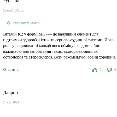
Руслана
29 нояб. 2025 г.
Рекомендую продукт
Вітамін K2 у формі MK7— це важливий елемент для
підтримки здоров'я кісток та серцево-судинної системи. Його
роль у регулюванні кальцієвого обміну є надзвичайно
важливою для запобігання таким захворюванням, як
остеопороз та атеросклероз. Всім рекомендую, бренд хороший.
Ответить
0
0
Даврон
26 авг. 2024 г.