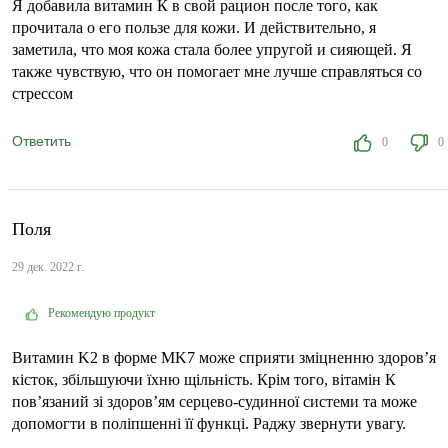
Я добавила витамин К в свой рацион после того, как
прочитала о его пользе для кожи. И действительно, я
заметила, что моя кожа стала более упругой и сияющей. Я
также чувствую, что он помогает мне лучше справляться со
стрессом
Ответить
0
0
Поля
29 дек. 2022 г.
Рекомендую продукт
Витамин K2 в форме MK7 може сприяти зміцненню здоров’я
кісток, збільшуючи їхню щільність. Крім того, вітамін К
пов’язаний зі здоров’ям серцево-судинної системи та може
допомогти в поліпшенні її функці. Раджу звернути увагу.