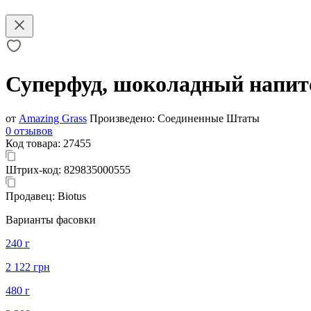
Суперфуд, шоколадный напиток
от
Amazing Grass
Произведено:
Соединенные Штаты
0 отзывов
Код товара:
27455
Штрих-код:
829835000555
Продавец:
Biotus
Варианты фасовки
240 г
2 122 грн
480 г