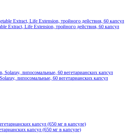
le Extract, Life Extension, тройного действия, 60 капсул
Solaray, липосомальные, 60 вегетарианских капсул
гетарианских капсул (650 мг в капсуле)