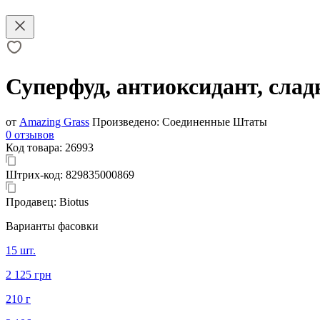
Суперфуд, антиоксидант, сладк
от
Amazing Grass
Произведено:
Соединенные Штаты
0 отзывов
Код товара:
26993
Штрих-код:
829835000869
Продавец:
Biotus
Варианты фасовки
15 шт.
2 125 грн
210 г