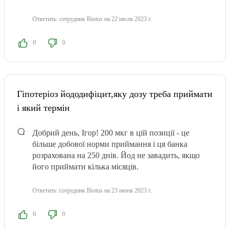
Ответить:
сотрудник Biotus
на 22 июля 2023 г.
0
0
Гіпотеріоз йододифіцит,яку дозу треба приймати
і який термін
Добрий день, Ігор! 200 мкг в цій позиції - це
більше добової норми приймання і ця банка
розрахована на 250 днів. Йод не завадить, якщо
його приймати кілька місяців.
Ответить:
сотрудник Biotus
на 23 июня 2023 г.
0
0