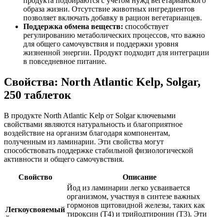
продукта подбираются с учетом нужд вегетарианского
образа жизни. Отсутствие животных ингредиентов
позволяет включать добавку в рацион вегетарианцев.
Поддержка обмена веществ:
способствует
регулированию метаболических процессов, что важно
для общего самочувствия и поддержки уровня
жизненной энергии. Продукт подходит для интеграции
в повседневное питание.
Свойства: North Atlantic Kelp, Solgar,
250 таблеток
В продукте North Atlantic Kelp от Solgar ключевыми
свойствами являются натуральность и благоприятное
воздействие на организм благодаря компонентам,
полученным из ламинарии. Эти свойства могут
способствовать поддержке стабильной физиологической
активности и общего самочувствия.
Свойство
Описание
Йод из ламинарии легко усваивается
организмом, участвуя в синтезе важных
гормонов щитовидной железы, таких как
Легкоусвояемый
тироксин (Т4) и трийодтиронин (Т3). Эти