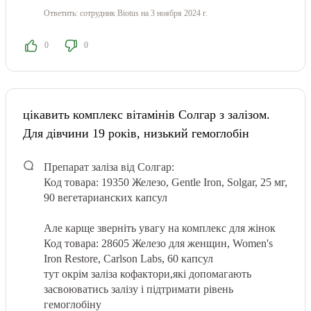
Ответить:
сотрудник Biotus
на 3 ноября 2024 г.
0
0
цікавить комплекс вітамінів Солгар з залізом.
Для дівчини 19 років, низький гемоглобін
Препарат заліза від Солгар:
Код товара: 19350
Железо, Gentle Iron, Solgar, 25 мг,
90 вегетарианских капсул
Але карще зверніть увагу на комплекс для жінок
Код товара: 28605 Железо для женщин, Women's
Iron Restore, Carlson Labs, 60 капсул
тут окрім заліза кофактори,які допомагають
засвоюватись залізу і підтримати рівень
гемоглобіну