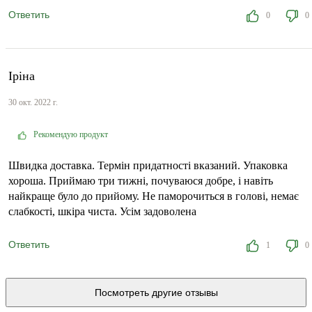
Ответить
0
0
Іріна
30 окт. 2022 г.
Рекомендую продукт
Швидка доставка. Термін придатності вказаний. Упаковка
хороша. Приймаю три тижні, почуваюся добре, і навіть
найкраще було до прийому. Не паморочиться в голові, немає
слабкості, шкіра чиста. Усім задоволена
Ответить
1
0
Посмотреть другие отзывы