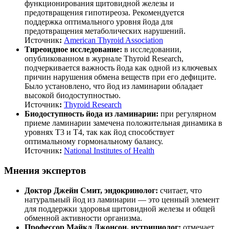
функционирования щитовидной железы и
предотвращения гипотиреоза. Рекомендуется
поддержка оптимального уровня йода для
предотвращения метаболических нарушений.
Источник
:
American Thyroid Association
Тиреоидное исследование:
в исследовании,
опубликованном в журнале Thyroid Research,
подчеркивается важность йода как одной из ключевых
причин нарушения обмена веществ при его дефиците.
Было установлено, что йод из ламинарии обладает
высокой биодоступностью.
Источник
:
Thyroid Research
Биодоступность йода из ламинарии:
при регулярном
приеме ламинарии замечена положительная динамика в
уровнях Т3 и Т4, так как йод способствует
оптимальному гормональному балансу.
Источник
:
National Institutes of Health
Мнения экспертов
Доктор Джейн Смит, эндокринолог:
считает, что
натуральный йод из ламинарии — это ценный элемент
для поддержки здоровья щитовидной железы и общей
обменной активности организма.
Профессор Майкл Джонсон, нутрициолог:
отмечает