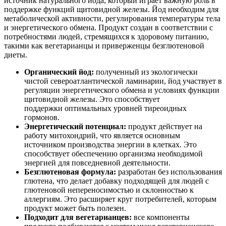
источник натурального йода, который играет важную роль в
поддержке функций щитовидной железы. Йод необходим для
метаболической активности, регулирования температуры тела
и энергетического обмена. Продукт создан в соответствии с
потребностями людей, стремящихся к здоровому питанию,
такими как вегетарианцы и приверженцы безглютеновой
диеты.
Органический йод:
полученный из экологически
чистой североатлантической ламинарии, йод участвует в
регуляции энергетического обмена и условиях функции
щитовидной железы. Это способствует
поддержки оптимальных уровней тиреоидных
гормонов.
Энергетический потенциал:
продукт действует на
работу митохондрий, что является основным
источником производства энергии в клетках. Это
способствует обеспечению организма необходимой
энергией для повседневной деятельности.
Безглютеновая формула:
разработан без использования
глютена, что делает добавку подходящей для людей с
глютеновой непереносимостью и склонностью к
аллергиям. Это расширяет круг потребителей, которым
продукт может быть полезен.
Подходит для вегетарианцев:
все компоненты