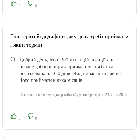
0
0
Гіпотеріоз йододифіцит,яку дозу треба приймати
і який термін
Добрий день, Ігор! 200 мкг в цій позиції - це
більше добової норми приймання і ця банка
розрахована на 250 днів. Йод не завадить, якщо
його приймати кілька місяців.
Ответить:
контент-менеджер сайта (Администратор)
на 23 июня 2023
г.
0
0