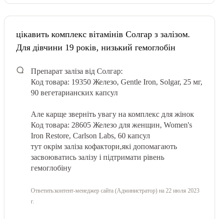
цікавить комплекс вітамінів Солгар з залізом.
Для дівчини 19 років, низький гемоглобін
Препарат заліза від Солгар:
Код товара: 19350
Железо, Gentle Iron, Solgar, 25 мг,
90 вегетарианских капсул
Але карще зверніть увагу на комплекс для жінок
Код товара: 28605 Железо для женщин, Women's
Iron Restore, Carlson Labs, 60 капсул
тут окрім заліза кофактори,які допомагають
засвоюватись залізу і підтримати рівень
гемоглобіну
Ответить:
контент-менеджер сайта (Администратор)
на 22 июля 2023
г.