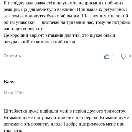
Я не відчувала важкості в шлунку та неприємних побічних
реакцій, що для мене було важливо. Приймала їх регулярно, і
загалом самопочуття було стабільним. Ще зручним є великий
об’єм упаковки — вистачає на тривалий час, тому не потрібно
часто докуповувати.
Це хороший варіант вітамінів для тих, хто шукає більш
натуральний та комплексний склад.
Ответить
0
0
Валя
16 апр. 2026 г.
Ці таблетки дуже підійшли мені в період другого триместру.
Вітаміни дуже підтримують мене в цей період. Вітаміни дуже
допомагають розвитку плода і добре підтримують мене при
токсікозі.