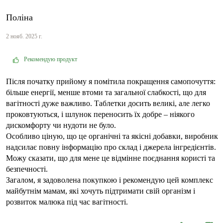
Поліна
2 нояб. 2025 г.
Рекомендую продукт
Після початку прийому я помітила покращення самопочуття:
більше енергії, менше втоми та загальної слабкості, що для
вагітності дуже важливо. Таблетки досить великі, але легко
проковтуються, і шлунок переносить їх добре – ніякого
дискомфорту чи нудоти не було.
Особливо ціную, що це органічні та якісні добавки, виробник
надсилає повну інформацію про склад і джерела інгредієнтів.
Можу сказати, що для мене це відмінне поєднання користі та
безпечності.
Загалом, я задоволена покупкою і рекомендую цей комплекс
майбутнім мамам, які хочуть підтримати свій організм і
розвиток малюка під час вагітності.