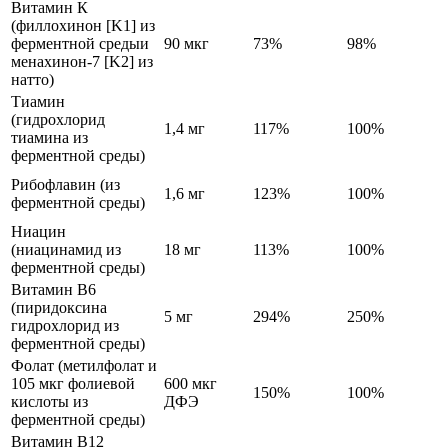
Витамин К
(филлохинон [K1] из
ферментной средыи
90 мкг
73%
98%
менахинон-7 [K2] из
натто)
Тиамин
(гидрохлорид
1,4 мг
117%
100%
тиамина из
ферментной среды)
Рибофлавин (из
1,6 мг
123%
100%
ферментной среды)
Ниацин
(ниацинамид из
18 мг
113%
100%
ферментной среды)
Витамин В6
(пиридоксина
5 мг
294%
250%
гидрохлорид из
ферментной среды)
Фолат (метилфолат и
105 мкг фолиевой
600 мкг
150%
100%
кислоты из
ДФЭ
ферментной среды)
Витамин В12