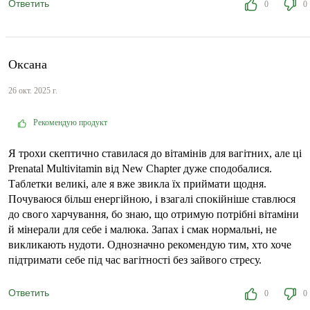
Ответить
0
0
Оксана
26 окт. 2025 г.
Рекомендую продукт
Я трохи скептично ставилася до вітамінів для вагітних, але ці
Prenatal Multivitamin від New Chapter дуже сподобалися.
Таблетки великі, але я вже звикла їх приймати щодня.
Почуваюся більш енергійною, і взагалі спокійніше ставлюся
до свого харчування, бо знаю, що отримую потрібні вітаміни
й мінерали для себе і малюка. Запах і смак нормальні, не
викликають нудоти. Однозначно рекомендую тим, хто хоче
підтримати себе під час вагітності без зайвого стресу.
Ответить
0
0