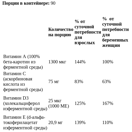
Порции в контейнере:
90
% от
% от
суточной
суточной
Количество
потребности
потребности
на порцию
для
для
беременных
взрослых
женщин
Витамин А (100%
бета-каротин из
1300 мкг
144%
100%
ферментной среды)
Витамин С
(аскорбиновая
75 мг
83%
63%
кислота из
ферментной среды)
Витамин D3
25 мкг
(холекальциферол
125%
167%
(1000 МЕ)
изферментной среды)
Витамин Е (d-альфа-
токоферилацетат
20,9 мг
139%
110%
изферментной среды)