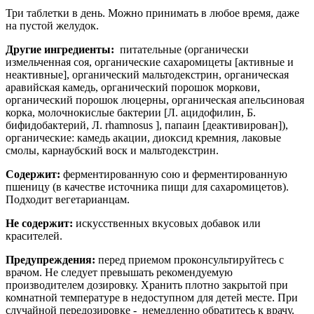
Три таблетки в день. Можно принимать в любое время, даже
на пустой желудок.
Другие ингредиенты:
питательные (органически
измельченная соя, органические сахаромицеты [активные и
неактивные], органический мальтодекстрин, органическая
аравийская камедь, органический порошок моркови,
органический порошок люцерны, органическая апельсиновая
корка, молочнокислые бактерии [Л. ацидофилин, Б.
бифидобактерий, Л. rhamnosus ], папаин [деактивирован]),
органические: камедь акации, диоксид кремния, лаковые
смолы, карнаубский воск и мальтодекстрин.
Содержит:
ферментированную сою и ферментированную
пшеницу (в качестве источника пищи для сахаромицетов).
Подходит вегетарианцам.
Не содержит:
искусственных вкусовых добавок или
красителей.
Предупреждения:
перед приемом проконсультируйтесь с
врачом. Не следует превышать рекомендуемую
производителем дозировку. Хранить плотно закрытой при
комнатной температуре в недоступном для детей месте. При
случайной передозировке - немедленно обратитесь к врачу.