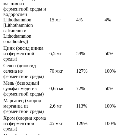
магния из
ферментной среды и
водорослей
Lithothamnion
15 мг
4%
4%
[Lithothamnion
calcareum и
Lithothamnion
corallioides])
Цинк (оксид цинка
из ферментной
6,5 мг
59%
50%
среды)
Селен (диоксид
селена из
70 мкг
127%
100%
ферментной среды)
Медь (безводный
сульфат меди из
0,65 мг
72%
50%
ферментной среды)
Марганец (хлорид
марганца из
2,6 мг
113%
100%
ферментной среды)
Хром (хлорид хрома
из ферментной
45 мкг
129%
100%
среды)