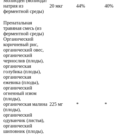
Молибден (молибдат
натрия из
20 мкг
44%
40%
ферментной среды)
Пренатальная
травяная смесь (из
ферментной среды)
Органический
коричневый рис,
органический овес,
органический
чернослив (плоды),
органическая
голубика (плоды),
органическая
ежевика (плоды),
органический
огненный изюм
(плоды),
органическая малина
225 мг
*
*
(плоды),
органический
одуванчик (листья),
органический
шиповник (плоды),