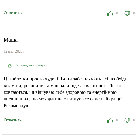
Ответить
0
0
Маша
12 апр. 2026 г.
Рекомендую продукт
Ці таблетки просто чудові! Вони забезпечують всі необхідні
вітаміни, речовини та мінерали під час вагітності. Легко
ковтаються, і я відчуваю себе здоровою та енергійною,
впевненнаа , що моя дитина отримує все саме найкраще!
Рекомендую.
Ответить
0
0