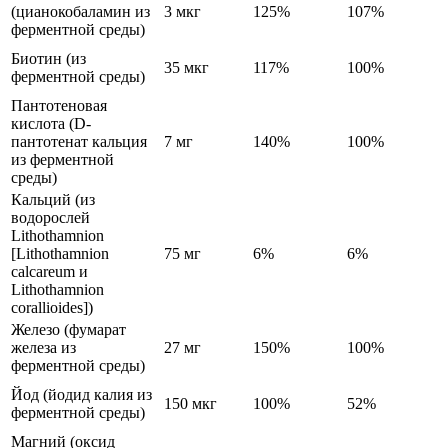
(цианокобаламин из
3 мкг
125%
107%
ферментной среды)
Биотин (из
35 мкг
117%
100%
ферментной среды)
Пантотеновая
кислота (D-
пантотенат кальция
7 мг
140%
100%
из ферментной
среды)
Кальций (из
водорослей
Lithothamnion
[Lithothamnion
75 мг
6%
6%
calcareum и
Lithothamnion
corallioides])
Железо (фумарат
железа из
27 мг
150%
100%
ферментной среды)
Йод (йодид калия из
150 мкг
100%
52%
ферментной среды)
Магний (оксид