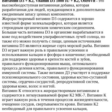
Витамин D3 + K2, Vitamin D3 1000 IU + K2, OstroVit
- это
высокобиодоступная витаминная добавка, которая
разработанная для людей, нуждающимся в дополнительном
ежедневным запасу ценных компонентов.
Жирорастворимый витамин D3 содержится в хорошо
известной форме холекальциферол, которая является
с
тероидным органическим химическим соединением.
Большая часть витамина D3 в организме вырабатывается в
коже под воздействием ультрафиолетовых лучей солнца, но
также его можно получить с пищи, ценным источниками
витамина D3 являются жирные сорта морской рыбы. Витамин
D3 играет важную роль в правильном усвоении и
использовании кальция и фосфора в кишечнике; необходимый
для поддержки здоровья и крепости костей и зубов,
правильного функционирования мышц, оптимального
процесса деления клеток, правильного функционирования
иммунной системы. Также витамин Д3 участвует в поддержке
психоэмоционального состояния, здоровья костно-суставной
системы, сердечно-сосудистой, репродуктивной систем,
здоровья кожи, волос и ногтей.
Витамин К относится к жирорастворимым витаминам и
содержится в легкоусваиваемой форме К2 MK-7. Витамин К
играет важную роль в
течения процессов жизнедеятельности,
очищении сосудов, свертываемости крови. Витамин К2
необходимый для правильного усвоения кальция,