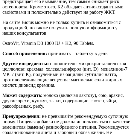
предотвращает его вымывание, тем самым снижает риск
остеопороза. Кроме этого, К2 обладает антиоксидантными
свойствами и положительно действует на работу ЖКТ.
На сайте Biotus можно не только купить и ознакомиться с
продукцией, но также получить полную информацию у
наших консультантов.
OstroVit, Vitamin D3 1000 IU + K2, 90 Tablets.
Способ применения:
п
ринимать 1 таблетку в день.
Другие ингредиенты:
на
полнитель: микрокристаллическая
целлюлоза; крахмал, холекальциферол (вит. D), менахинон-7
МК-7 (вит. К), полученный из бациллы субтилис натто,
противослеживающие вещества: магниевые соли жирных
кислот, диоксид кремния.
Может содержать
:
молоко (включая лактозу), сою, арахис,
другие орехи, кунжут, злаки, содержащие глютен, яйца,
ракообразных, рыбу.
Предупреждения:
не превышайте рекомендуемую суточную
норму. Пищевая добавка не должна использоваться в качестве
заменителя (замены) разнообразного питания. Рекомендуется
сбалансированная диета и здоровый образ жизни. Не