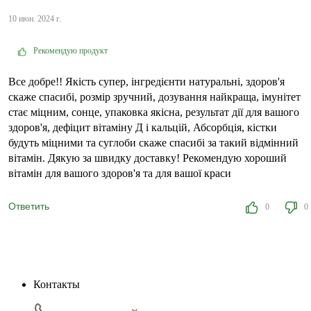
10 июн. 2024 г.
Рекомендую продукт
Все добре!! Якість супер, інгредієнти натуральні, здоров'я
скаже спасибі, розмір зручний, дозування найкраща, імунітет
стає міцним, сонце, упаковка якісна, результат дії для вашого
здоров'я, дефіцит вітаміну Д і кальцій, Абсорбція, кістки
будуть міцними та суглоби скаже спасибі за такий відмінний
вітамін. Дякую за швидку доставку! Рекомендую хороший
вітамін для вашого здоров'я та для вашої краси
Ответить
0
0
Контакты