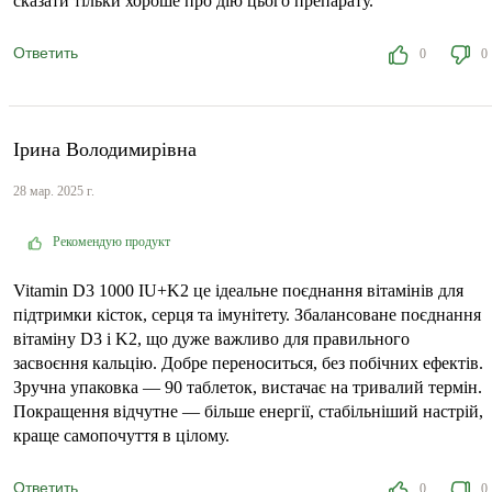
сказати тільки хороше про дію цього препарату.
Ответить
0
0
Ірина Володимирівна
28 мар. 2025 г.
Рекомендую продукт
Vitamin D3 1000 IU+K2 це ідеальне поєднання вітамінів для
підтримки кісток, серця та імунітету. Збалансоване поєднання
вітаміну D3 і K2, що дуже важливо для правильного
засвоєння кальцію. Добре переноситься, без побічних ефектів.
Зручна упаковка — 90 таблеток, вистачає на тривалий термін.
Покращення відчутне — більше енергії, стабільніший настрій,
краще самопочуття в цілому.
Ответить
0
0