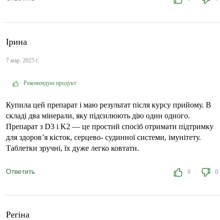
Ірина
7 мар. 2025 г.
Рекомендую продукт
Купила цей препарат і маю результат після курсу прийому. В
складі два мінерали, яку підсилюють дію один одного.
Препарат з D3 і K2 — це простий спосіб отримати підтримку
для здоров’я кісток, серцево- судинної системи, імунітету.
Таблетки зручні, їх дуже легко ковтати.
Ответить
0
0
Регіна