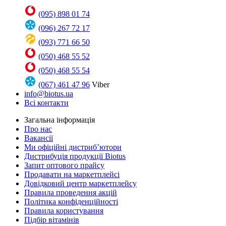
(095) 898 01 74
(096) 267 72 17
(093) 771 66 50
(050) 468 55 52
(050) 468 55 54
(067) 461 47 96
Viber
info@biotus.ua
Всі контакти
Загальна інформація
Про нас
Вакансії
Ми офіційні дистриб’ютори
Дистрибуція продукції Biotus
Запит оптового прайсу
Продавати на маркетплейсі
Довідковий центр маркетплейсу
Правила проведення акцій
Політика конфіденційності
Правила користування
Підбір вітамінів