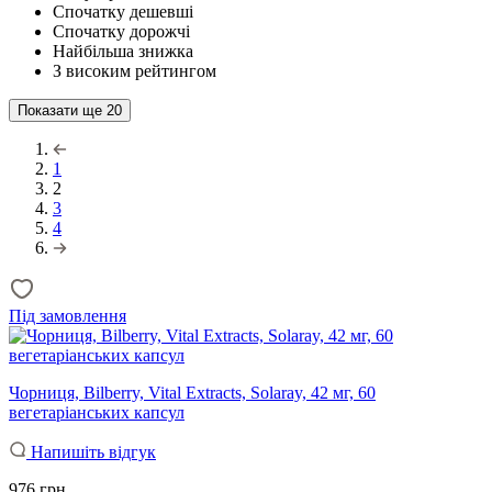
Спочатку дешевші
Спочатку дорожчі
Найбільша знижка
З високим рейтингом
Показати ще
20
1
2
3
4
Під замовлення
Чорниця, Bilberry, Vital Extracts, Solaray, 42 мг, 60
вегетаріанських капсул
Напишіть відгук
976 грн