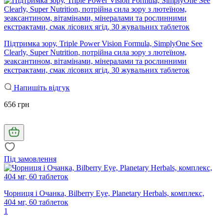
Підтримка зору, Triple Power Vision Formula, SimplyOne See
Clearly, Super Nutrition, потрійна сила зору з лютеїном,
зеаксантином, вітамінами, мінералами та рослинними
екстрактами, смак лісових ягід, 30 жувальних таблеток
Напишіть відгук
656 грн
Під замовлення
Чорниця і Очанка, Bilberry Eye, Planetary Herbals, комплекс,
404 мг, 60 таблеток
1