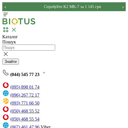
‹
›
Спробуйте K2 MK-7 за 1 145 грн
Каталог
Пошук
Знайти
(044) 545 77 23
(095) 898 01 74
(096) 267 72 17
(093) 771 66 50
(050) 468 55 52
(050) 468 55 54
(067) 461 47 96
Viber