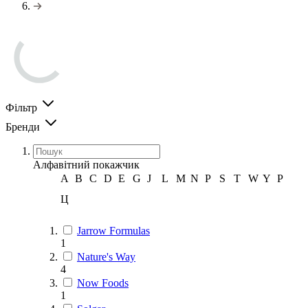
Фільтр
Бренди
Алфавітний покажчик
A
B
C
D
E
G
J
L
M
N
P
S
T
W
Y
Р
Ц
Jarrow Formulas
1
Nature's Way
4
Now Foods
1