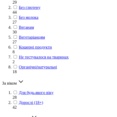
29
Без глютену
44
Без молока
27
Веганам
30
Вегетаріанцям
27
Кошерні продукти
8
Не тестувалося на тваринах
2
Органічні/натуральні
18
За віком
Для будь-якого віку
28
Дорослі (18+)
42