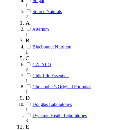
Solgar
1
Source Naturals
2
A
Arterium
1
B
Bluebonnet Nutrition
1
C
CATALO
2
ChildLife Essentials
1
Christopher's Original Formulas
1
D
Douglas Laboratories
1
Dynamic Health Laboratories
3
E