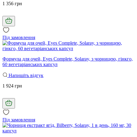
1 356 грн
Під замовлення
Формула для очей, Eyes Complete, Solaray, з чорницею, гінкго,
60 вегетаріанських капсул
Напишіть відгук
1 924 грн
Під замовлення