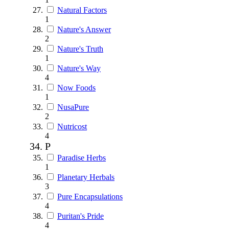
Natural Factors
1
Nature's Answer
2
Nature's Truth
1
Nature's Way
4
Now Foods
1
NusaPure
2
Nutricost
4
P
Paradise Herbs
1
Planetary Herbals
3
Pure Encapsulations
4
Puritan's Pride
4