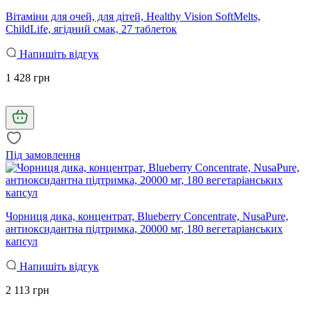
Вітаміни для очей, для дітей, Healthy Vision SoftMelts,
ChildLife, ягідний смак, 27 таблеток
Напишіть відгук
1 428 грн
Під замовлення
Чорниця дика, концентрат, Blueberry Concentrate, NusaPure,
антиоксидантна підтримка, 20000 мг, 180 вегетаріанських
капсул
Напишіть відгук
2 113 грн