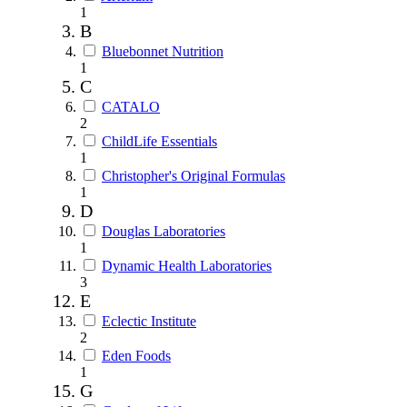
1
B
Bluebonnet Nutrition
1
C
CATALO
2
ChildLife Essentials
1
Christopher's Original Formulas
1
D
Douglas Laboratories
1
Dynamic Health Laboratories
3
E
Eclectic Institute
2
Eden Foods
1
G