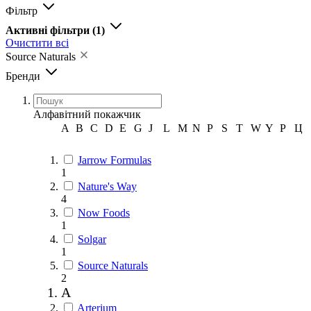
Фільтр
Активні фільтри
(1)
Очистити всі
Source Naturals
Бренди
Алфавітний покажчик
A
B
C
D
E
G
J
L
M
N
P
S
T
W
Y
Р
Ц
Jarrow Formulas
1
Nature's Way
4
Now Foods
1
Solgar
1
Source Naturals
2
A
Arterium