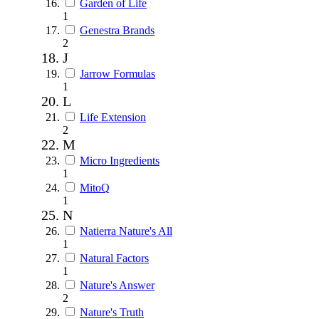
Garden of Life
1
Genestra Brands
2
J
Jarrow Formulas
1
L
Life Extension
2
M
Micro Ingredients
1
MitoQ
1
N
Natierra Nature's All
1
Natural Factors
1
Nature's Answer
2
Nature's Truth