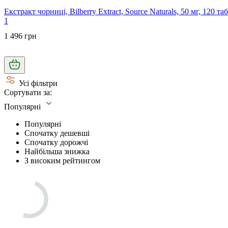
Екстракт чорниці, Bilberry Extract, Source Naturals, 50 мг, 120 та
1
1 496 грн
Усі фільтри
Сортувати за:
Популярні
Популярні
Спочатку дешевші
Спочатку дорожчі
Найбільша знижка
З високим рейтингом