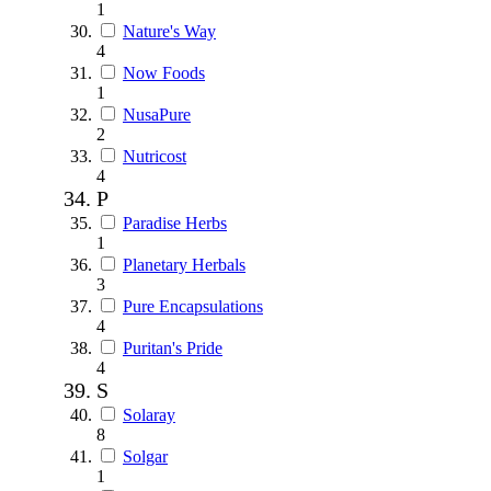
1
Nature's Way
4
Now Foods
1
NusaPure
2
Nutricost
4
P
Paradise Herbs
1
Planetary Herbals
3
Pure Encapsulations
4
Puritan's Pride
4
S
Solaray
8
Solgar
1