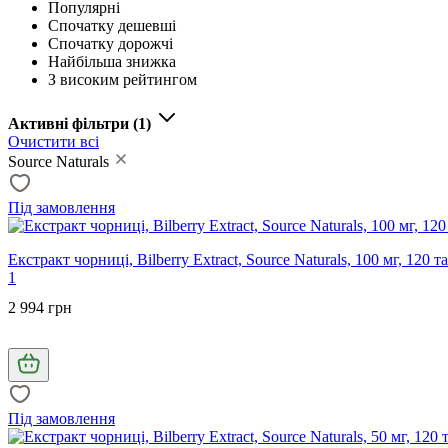
Популярні
Спочатку дешевші
Спочатку дорожчі
Найбільша знижка
З високим рейтингом
Активні фільтри
(1)
Очистити всі
Source Naturals
Під замовлення
Екстракт чорниці, Bilberry Extract, Source Naturals, 100 мг, 120 т
1
2 994 грн
Під замовлення