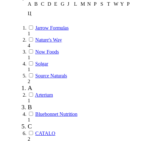
A
B
C
D
E
G
J
L
M
N
P
S
T
W
Y
Р
Ц
Jarrow Formulas
1
Nature's Way
4
Now Foods
1
Solgar
1
Source Naturals
2
A
Arterium
1
B
Bluebonnet Nutrition
1
C
CATALO
2