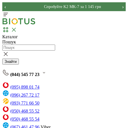
‹
›
Спробуйте K2 MK-7 за 1 145 грн
Каталог
Пошук
Знайти
(044) 545 77 23
(095) 898 01 74
(096) 267 72 17
(093) 771 66 50
(050) 468 55 52
(050) 468 55 54
(067) 461 47 96
Viber