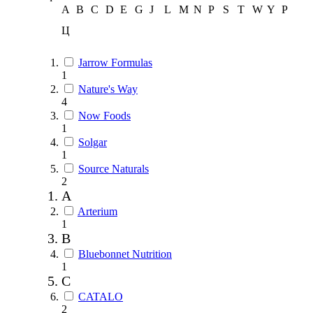
A
B
C
D
E
G
J
L
M
N
P
S
T
W
Y
Р
Ц
Jarrow Formulas
1
Nature's Way
4
Now Foods
1
Solgar
1
Source Naturals
2
A
Arterium
1
B
Bluebonnet Nutrition
1
C
CATALO
2