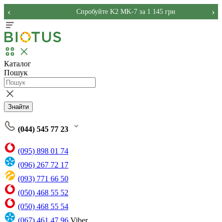
‹
›
Спробуйте K2 MK-7 за 1 145 грн
Каталог
Пошук
Знайти
(044) 545 77 23
(095) 898 01 74
(096) 267 72 17
(093) 771 66 50
(050) 468 55 52
(050) 468 55 54
(067) 461 47 96
Viber