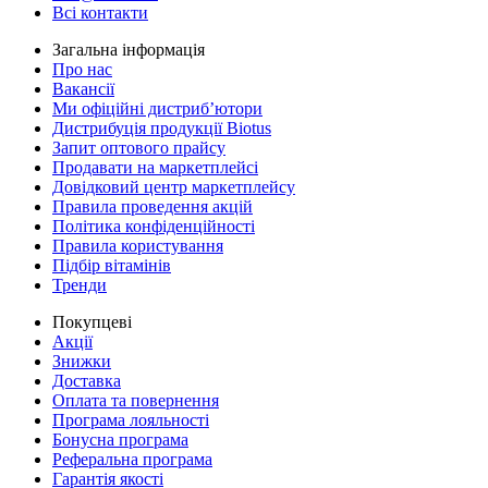
Всі контакти
Загальна інформація
Про нас
Вакансії
Ми офіційні дистриб’ютори
Дистрибуція продукції Biotus
Запит оптового прайсу
Продавати на маркетплейсі
Довідковий центр маркетплейсу
Правила проведення акцій
Політика конфіденційності
Правила користування
Підбір вітамінів
Тренди
Покупцеві
Акції
Знижки
Доставка
Оплата та повернення
Програма лояльності
Бонусна програма
Реферальна програма
Гарантія якості