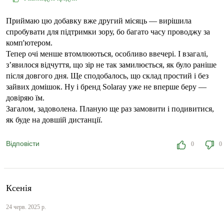
Приймаю цю добавку вже другий місяць — вирішила
спробувати для підтримки зору, бо багато часу проводжу за
комп'ютером.
Тепер очі менше втомлюються, особливо ввечері. І взагалі,
з’явилося відчуття, що зір не так замилюється, як було раніше
після довгого дня. Ще сподобалось, що склад простий і без
зайвих домішок. Ну і бренд Solaray уже не вперше беру —
довіряю їм.
Загалом, задоволена. Планую ще раз замовити і подивитися,
як буде на довшій дистанції.
Відповісти
0
0
Ксенія
24 черв. 2025 р.