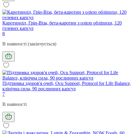
Каротиноіл, Грін-Віза, бета-каротин з олією обліпихи, 120
гелевих капсул
8
В наявності (закінчується)
Підтримка здоров'я очей, Ocu Support, Protocol for Life Balance,
клінічна сила, 90 рослинних капсул
7
В наявності