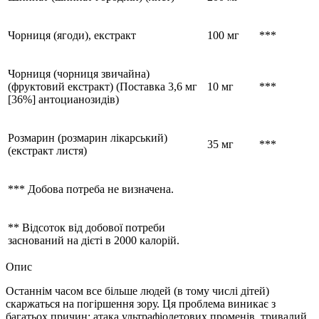
Чорниця (ягоди), екстракт
100 мг
***
Чорниця (чорниця звичайна)
(фруктовий екстракт) (Поставка 3,6 мг
10 мг
***
[36%] антоцианозидів)
Розмарин (розмарин лікарський)
35 мг
***
(екстракт листя)
*** Добова потреба не визначена.
** Відсоток від добової потреби
заснований на дієті в 2000 калорій.
Опис
Останнім часом все більше людей (в тому числі дітей)
скаржаться на погіршення зору. Ця проблема виникає з
багатьох причин: атака ультрафіолетових променів, тривалий