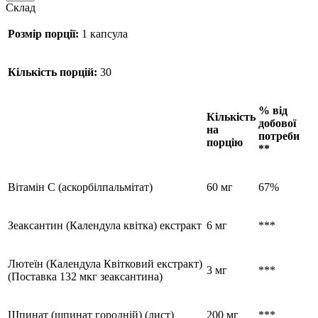
Склад
Розмір порції:
1 капсула
Кількість порцій:
30
% від
Кількість
добової
на
потреби
порцію
**
Вітамін С (аскорбілпальмітат)
60 мг
67%
Зеаксантин (Календула квітка) екстракт
6 мг
***
Лютеїн (Календула Квітковий екстракт)
3 мг
***
(Поставка 132 мкг зеаксантина)
Шпинат (шпинат городній) (лист)
200 мг
***