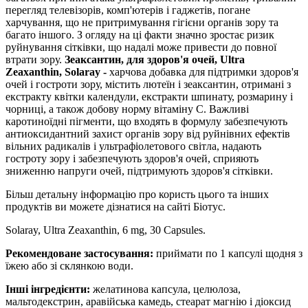
перегляд телевізорів, комп'ютерів і гаджетів, погане
харчування, що не притримування гігієни органів зору та
багато іншого. З огляду на ці факти значно зростає ризик
руйнування сітківки, що надалі може привести до повної
втрати зору.
Зеаксантин, для здоров'я очей, Ultra
Zeaxanthin, Solaray -
харчова добавка для підтримки здоров'я
очей і гостроти зору, містить лютеїн і зеаксантин, отримані з
екстракту квітки календули, екстракти шпинату, розмарину і
чорниці, а також добову норму вітаміну С. Важливі
каротиноїдні пігменти, що входять в формулу забезпечують
антиоксидантний захист органів зору від руйнівних ефектів
вільних радикалів і ультрафіолетового світла, надають
гостроту зору і забезпечують здоров'я очей, сприяють
зниженню напруги очей, підтримують здоров'я сітківки.
Більш детальну інформацію про користь цього та інших
продуктів ви можете дізнатися на сайті Біотус.
Solaray, Ultra Zeaxanthin, 6 mg, 30 Capsules.
Рекомендоване застосування:
приймати по 1 капсулі щодня з
їжею або зі склянкою води.
Інші інгредієнти:
желатинова капсула, целюлоза,
мальтодекстрин, аравійська камедь, стеарат магнію і діоксид