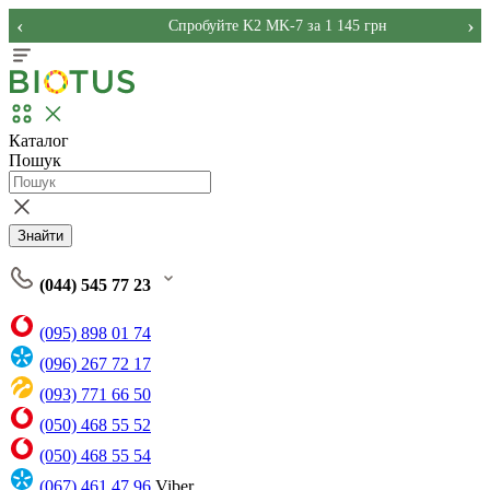
‹
›
Спробуйте K2 MK-7 за 1 145 грн
Каталог
Пошук
Знайти
(044) 545 77 23
(095) 898 01 74
(096) 267 72 17
(093) 771 66 50
(050) 468 55 52
(050) 468 55 54
(067) 461 47 96
Viber