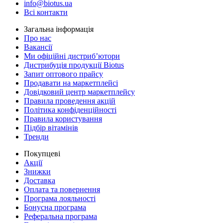
info@biotus.ua
Всі контакти
Загальна інформація
Про нас
Вакансії
Ми офіційні дистриб’ютори
Дистрибуція продукції Biotus
Запит оптового прайсу
Продавати на маркетплейсі
Довідковий центр маркетплейсу
Правила проведення акцій
Політика конфіденційності
Правила користування
Підбір вітамінів
Тренди
Покупцеві
Акції
Знижки
Доставка
Оплата та повернення
Програма лояльності
Бонусна програма
Реферальна програма