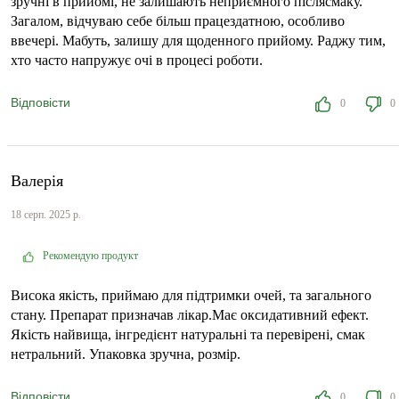
зручні в прийомі, не залишають неприємного післясмаку.
Загалом, відчуваю себе більш працездатною, особливо
ввечері. Мабуть, залишу для щоденного прийому. Раджу тим,
хто часто напружує очі в процесі роботи.
Відповісти
0
0
Валерія
18 серп. 2025 р.
Рекомендую продукт
Висока якість, приймаю для підтримки очей, та загального
стану. Препарат призначав лікар.Має оксидативний ефект.
Якість найвища, інгредієнт натуральні та перевірені, смак
нетральний. Упаковка зручна, розмір.
Відповісти
0
0