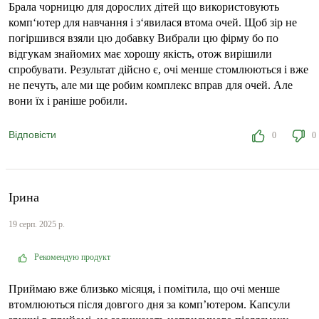
Брала чорницю для дорослих дітей що використовують
комп‘ютер для навчання і з‘явилася втома очей. Щоб зір не
погіршився взяли цю добавку Вибрали цю фірму бо по
відгукам знайомих має хорошу якість, отож вирішили
спробувати. Результат дійсно є, очі менше стомлюються і вже
не печуть, але ми ще робим комплекс вправ для очей. Але
вони їх і раніше робили.
Відповісти
0
0
Ірина
19 серп. 2025 р.
Рекомендую продукт
Приймаю вже близько місяця, і помітила, що очі менше
втомлюються після довгого дня за комп’ютером. Капсули