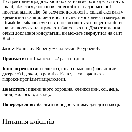
Екстракт виноградних кісточок запобігає розпад еластину в
шкірі, ніж стимулює оновлення клітин, надає загоює і
протизапальне дію. За рахунок наявності в складі екстракту
кремнієвої і саліцилової кислоти, великої кількості мінералів,
вітамінів і мікроелементів, сповільнюється процес старіння
шкіри, волосся не втрачають блиск і колір. Для отримання
більш докладної консультації ви можете звернутися на сайт
Biotus
Jarrow Formulas, Bilberry + Grapeskin Polyphenols
Приймати:
по 1 капсулі 1-2 рази на день.
Інші інгредієнти:
целюлоза, стеарат магнію (рослинний
джерело) і діоксид кремнію. Капсула складається з
гідроксипропілметилцелюлози.
Не містить:
пшеничного борошна, клейковини, сої, яєць,
риби, молюсків, арахісу.
Попередження:
зберігати в недоступному для дітей місці.
Питання клієнтів