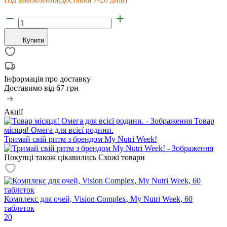
Купити
Інформація про доставку
Доставимо від
67 грн
Акції
Товар
місяця! Омега для всієї родини.
Тримай свій ритм з брендом My Nutri Week!
Покупці також цікавились
Схожі товари
Комплекс для очей, Vision Complex, My Nutri Week, 60
таблеток
20