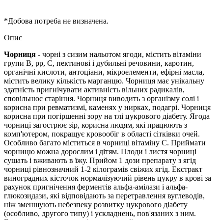
*Добова потреба не визначена.
Опис
Чорниця
- чорні з сизим нальотом ягоди, містить вітаміни
групи В, pp, С, пектинові і дубильні речовини, каротин,
органічні кислоти, антоціани, мікроелементи, ефірні масла,
містить велику кількість марганцю. Чорниця має унікальну
здатність пригнічувати активність вільних радикалів,
сповільнює старіння. Чорниця виводить з організму солі і
корисна при ревматизмі, каменях у нирках, подагрі. Чорниця
корисна при погіршенні зору на тлі цукрового діабету. Ягода
чорниці загострює зір, корисна людям, які працюють з
комп'ютером, покращує кровообіг в області сітківки очей.
Особливо багато міститься в чорниці вітаміну С. Приймати
чорницю можна дорослим і дітям. Плоди і листя чорниці
сушать і вживають в їжу. Прийом 1 дози препарату з ягід
чорниці рівнозначний 1-2 кілограмів свіжих ягід.
Екстракт
виноградних кісточок нормалізуючий рівень цукру в крові за
рахунок пригнічення ферментів альфа-амілази і альфа-
глюкозидази, які відповідають за перетравлення вуглеводів,
ніж зменшують небезпеку розвитку цукрового діабету
(особливо, другого типу) і ускладнень, пов'язаних з ним.