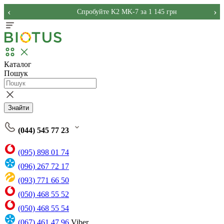
‹
›
Спробуйте K2 MK-7 за 1 145 грн
Каталог
Пошук
Знайти
(044) 545 77 23
(095) 898 01 74
(096) 267 72 17
(093) 771 66 50
(050) 468 55 52
(050) 468 55 54
(067) 461 47 96
Viber