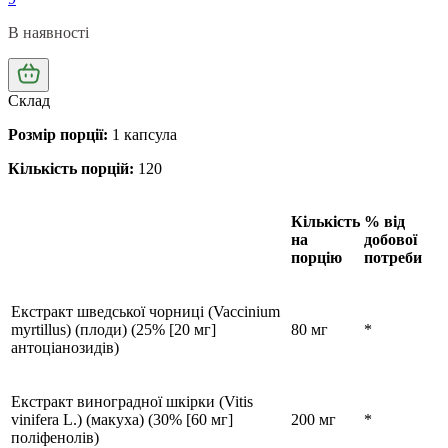
В наявності
Склад
Розмір порції:
1 капсула
Кількість порцій:
120
Кількість
% від
на
добової
порцію
потреби
Екстракт шведської чорниці (Vaccinium
myrtillus) (плоди) (25% [20 мг]
80 мг
*
антоціанозидів)
Екстракт виноградної шкірки (Vitis
vinifera L.) (макуха) (30% [60 мг]
200 мг
*
поліфенолів)