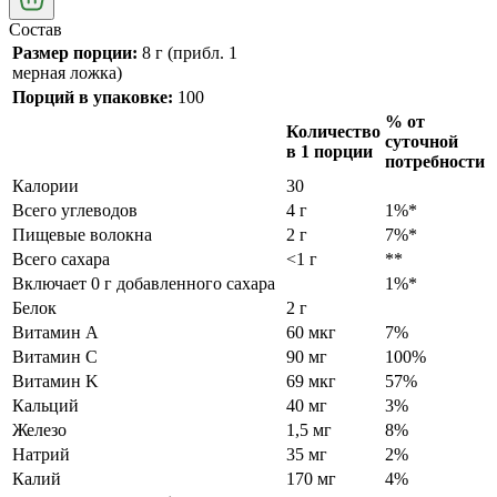
Состав
Размер порции:
8 г (прибл. 1
мерная ложка)
Порций в упаковке:
100
% от
Количество
суточной
в 1 порции
потребности
Калории
30
Всего углеводов
4 г
1%*
Пищевые волокна
2 г
7%*
Всего сахара
<1 г
**
Включает 0 г добавленного сахара
1%*
Белок
2 г
Витамин А
60 мкг
7%
Витамин С
90 мг
100%
Витамин K
69 мкг
57%
Кальций
40 мг
3%
Железо
1,5 мг
8%
Натрий
35 мг
2%
Калий
170 мг
4%