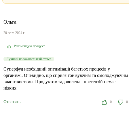
Ольга
20 сент. 2024 г.
Рекомендую продукт
Лучший положительный отзыв
Суперфуд необхідний оптимізації багатьох процесів у
організмі. Очевидно, що сприяє тонізуючим та омолоджуючим
властивостями. Продуктом задоволена і претензій немає
ніяких
Ответить
0
0