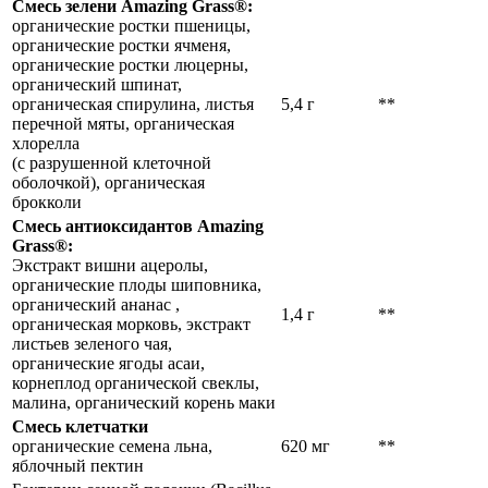
Смесь зелени Amazing Grass®:
органические ростки пшеницы,
органические ростки ячменя,
органические ростки люцерны,
органический шпинат,
органическая спирулина, листья
5,4 г
**
перечной мяты, органическая
хлорелла
(с разрушенной клеточной
оболочкой), органическая
брокколи
Смесь антиоксидантов Amazing
Grass®:
Экстракт вишни ацеролы,
органические плоды шиповника,
органический ананас ,
1,4 г
**
органическая морковь, экстракт
листьев зеленого чая,
органические ягоды асаи,
корнеплод органической свеклы,
малина, органический корень маки
Cмесь клетчатки
органические семена льна,
620 мг
**
яблочный пектин