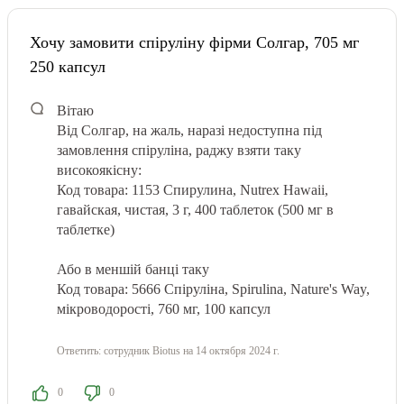
Хочу замовити спіруліну фірми Солгар, 705 мг
250 капсул
Вітаю
Від Солгар, на жаль, наразі недоступна під
замовлення спіруліна, раджу взяти таку
високоякісну:
Код товара: 1153
Спирулина, Nutrex Hawaii,
гавайская, чистая, 3 г, 400 таблеток (500 мг в
таблетке)
Або в меншій банці таку
Код товара: 5666
Спіруліна, Spirulina, Nature's Way,
мікроводорості, 760 мг, 100 капсул
Ответить:
сотрудник Biotus
на 14 октября 2024 г.
0
0