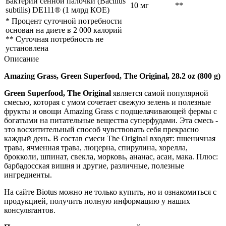
Бактерии сенной палочки (Bacillus
10 мг
**
subtilis) DE111® (1 млрд КОЕ)
* Процент суточной потребности
основан на диете в 2 000 калорий
** Суточная потребность не
установлена
Описание
Amazing Grass, Green Superfood, The Original, 28.2 oz (800 g)
Green Superfood, The Original
является самой популярной
смесью, которая с умом сочетает свежую зелень и полезные
фрукты и овощи Amazing Grass с подщелачивающей фермы с
богатыми на питательные вещества суперфудами. Эта смесь -
это восхитительный способ чувствовать себя прекрасно
каждый день. В состав смеси The Original входят: пшеничная
трава, ячменная трава, люцерна, спирулина, хорелла,
брокколи, шпинат, свекла, морковь, ананас, асаи, мака. Плюс:
барбадосская вишня и другие, различные, полезные
ингредиенты.
На сайте Biotus можно не только купить, но и ознакомиться с
продукцией, получить полную информацию у наших
консультантов.